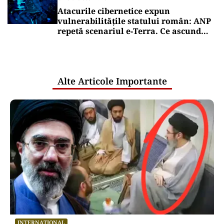
Atacurile cibernetice expun
vulnerabilitățile statului român: ANP
repetă scenariul e‑Terra. Ce ascund
comunicările oficiale și cine răspunde
pentru mentenanța IT a instituțiilor
publice
Alte Articole Importante
INTERNAȚIONAL