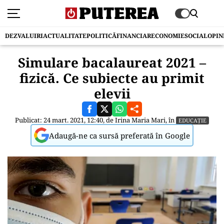
DEZVALUIRI
ACTUALITATE
POLITICĂ
FINANCIAR
ECONOMIE
SOCIAL
OPIN
Simulare bacalaureat 2021 –
fizică. Ce subiecte au primit
elevii
Publicat: 24 mart. 2021, 12:40, de
Irina Maria Mari
, în
EDUCAȚIE
Adaugă-ne ca sursă preferată în Google