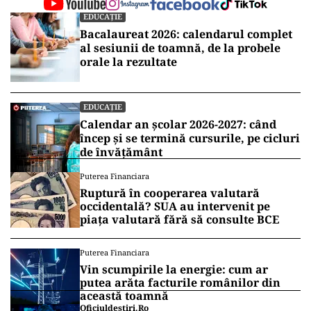
EDUCAȚIE
Bacalaureat 2026: calendarul complet
al sesiunii de toamnă, de la probele
orale la rezultate
EDUCAȚIE
Calendar an școlar 2026-2027: când
încep și se termină cursurile, pe cicluri
de învățământ
Puterea Financiara
Ruptură în cooperarea valutară
occidentală? SUA au intervenit pe
piața valutară fără să consulte BCE
Puterea Financiara
Vin scumpirile la energie: cum ar
putea arăta facturile românilor din
această toamnă
Oficiuldestiri.ro