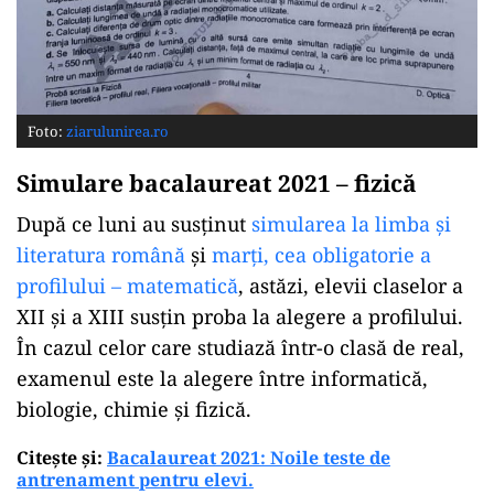
Foto:
ziarulunirea.ro
Simulare bacalaureat 2021 – fizică
După ce luni au susținut
simularea la limba și
literatura română
și
marți, cea obligatorie a
profilului – matematică
, astăzi, elevii claselor a
XII și a XIII susțin proba la alegere a profilului.
În cazul celor care studiază într-o clasă de real,
examenul este la alegere între informatică,
biologie, chimie și fizică.
Citește și:
Bacalaureat 2021: Noile teste de
antrenament pentru elevi.