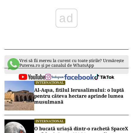
ad
Vrei să fii mereu la curent cu toate știrile? Urmărește
Puterea.ro și pe canalul de WhatsApp
INTERNAȚIONAL
Al-Aqsa, fitilul Ierusalimului: o luptă
pentru câteva hectare aprinde lumea
musulmană
INTERNAȚIONAL
O bucată uriașă dintr-o rachetă SpaceX