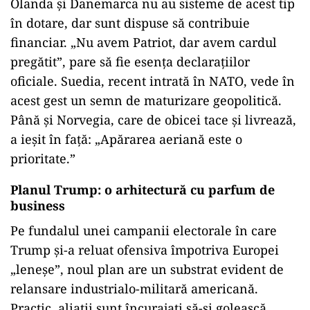
Olanda și Danemarca nu au sisteme de acest tip
în dotare, dar sunt dispuse să contribuie
financiar. „Nu avem Patriot, dar avem cardul
pregătit”, pare să fie esența declarațiilor
oficiale. Suedia, recent intrată în NATO, vede în
acest gest un semn de maturizare geopolitică.
Până și Norvegia, care de obicei tace și livrează,
a ieșit în față: „Apărarea aeriană este o
prioritate.”
Planul Trump: o arhitectură cu parfum de
business
Pe fundalul unei campanii electorale în care
Trump și-a reluat ofensiva împotriva Europei
„leneșe”, noul plan are un substrat evident de
relansare industrialo-militară americană.
Practic, aliații sunt încurajați să-și golească