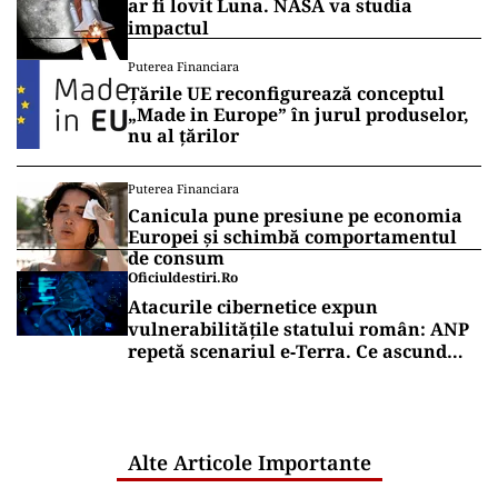
ar fi lovit Luna. NASA va studia
impactul
Puterea Financiara
Țările UE reconfigurează conceptul
„Made in Europe” în jurul produselor,
nu al țărilor
Puterea Financiara
Canicula pune presiune pe economia
Europei și schimbă comportamentul
de consum
Oficiuldestiri.ro
Atacurile cibernetice expun
vulnerabilitățile statului român: ANP
repetă scenariul e‑Terra. Ce ascund
comunicările oficiale și cine răspunde
pentru mentenanța IT a instituțiilor
publice
Alte Articole Importante