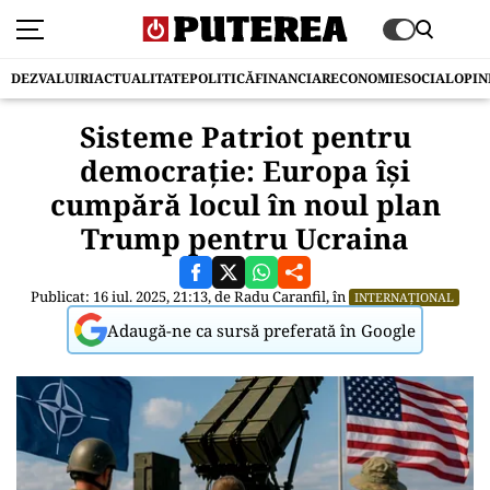
DEZVALUIRI
ACTUALITATE
POLITICĂ
FINANCIAR
ECONOMIE
SOCIAL
OPIN
Sisteme Patriot pentru
democrație: Europa își
cumpără locul în noul plan
Trump pentru Ucraina
Publicat: 16 iul. 2025, 21:13, de
Radu Caranfil
, în
INTERNAȚIONAL
Adaugă-ne ca sursă preferată în Google