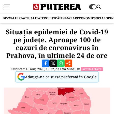
DEZVALUIRI
ACTUALITATE
POLITICĂ
FINANCIAR
ECONOMIE
SOCIAL
OPIN
Situația epidemiei de Covid-19
pe județe. Aproape 100 de
cazuri de coronavirus în
Prahova, în ultimele 24 de ore
Publicat: 16 aug. 2020, 13:32, de
Eva Mihai
, în
ACTUALITATE
Adaugă-ne ca sursă preferată în Google