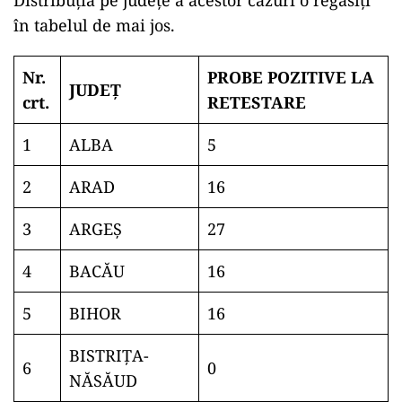
Distribuția pe județe a acestor cazuri o regăsiți
în tabelul de mai jos.
Nr.
PROBE POZITIVE LA
JUDEȚ
crt.
RETESTARE
1
ALBA
5
2
ARAD
16
3
ARGEŞ
27
4
BACĂU
16
5
BIHOR
16
BISTRIŢA-
6
0
NĂSĂUD