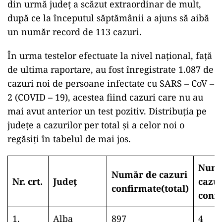
din urmă județ a scăzut extraordinar de mult,
după ce la începutul săptămânii a ajuns să aibă
un număr record de 113 cazuri.
În urma testelor efectuate la nivel național, față
de ultima raportare, au fost înregistrate 1.087 de
cazuri noi de persoane infectate cu SARS – CoV –
2 (COVID – 19), acestea fiind cazuri care nu au
mai avut anterior un test pozitiv. Distribuția pe
județe a cazurilor per total și a celor noi o
regăsiți în tabelul de mai jos.
Numă
Număr de cazuri
Nr. crt.
Județ
cazu
confirmate(total)
conf
1.
Alba
897
4