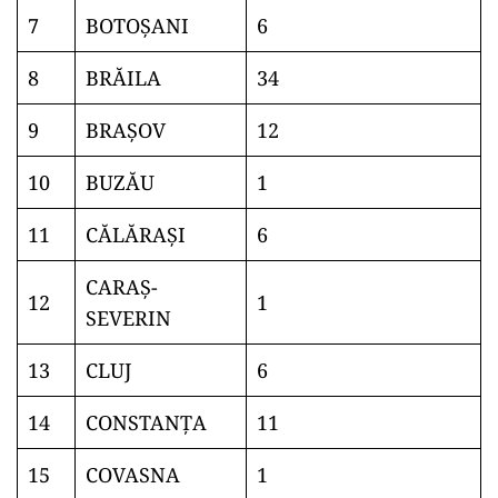
7
BOTOŞANI
6
8
BRĂILA
34
9
BRAŞOV
12
10
BUZĂU
1
11
CĂLĂRAŞI
6
CARAŞ-
12
1
SEVERIN
13
CLUJ
6
14
CONSTANŢA
11
15
COVASNA
1