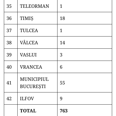
35
TELEORMAN
1
36
TIMIŞ
18
37
TULCEA
1
38
VÂLCEA
14
39
VASLUI
3
40
VRANCEA
6
MUNICIPIUL
41
55
BUCUREŞTI
42
ILFOV
9
TOTAL
763