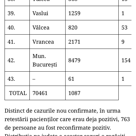
39.
Vaslui
1259
1
40.
Vâlcea
820
53
41.
Vrancea
2171
9
Mun.
42.
8479
154
București
43.
–
61
1
TOTAL
70461
1087
Distinct de cazurile nou confirmate, în urma
retestării pacienților care erau deja pozitivi, 763
de persoane au fost reconfirmate pozitiv.