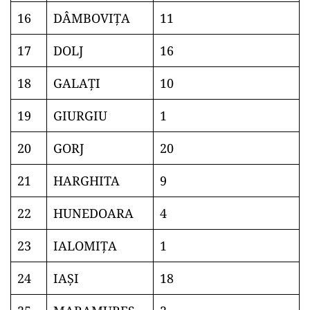
16
DÂMBOVIŢA
11
17
DOLJ
16
18
GALAŢI
10
19
GIURGIU
1
20
GORJ
20
21
HARGHITA
9
22
HUNEDOARA
4
23
IALOMIŢA
1
24
IAŞI
18