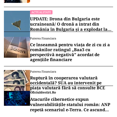
ACTUALITATE
UPDATE: Drona din Bulgaria este
ucraineană/ O dronă a intrat din
România în Bulgaria şi a explodat la
100 de metri de graniţă
Puterea Financiara
Ce înseamnă pentru viața de zi cu zi a
românilor ratingul „Baa3 cu
perspectivă negativă” acordat de
agențiile financiare
Puterea Financiara
Ruptură în cooperarea valutară
occidentală? SUA au intervenit pe
piața valutară fără să consulte BCE
Oficiuldestiri.ro
Atacurile cibernetice expun
vulnerabilitățile statului român: ANP
repetă scenariul e‑Terra. Ce ascund
comunicările oficiale și cine răspunde