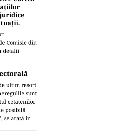
ațiilor
juridice
tuații.
or
 de Comisie din
 detalii
lectorală
de ultim resort
neregulile sunt
tul cetățenilor
ie posibilă
, se arată în