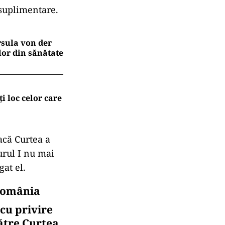
suplimentare.
rsula von der
lor din sănătate
i loc celor care
acă Curtea a
urul I nu mai
gat el.
 România
cu privire
ătre Curtea