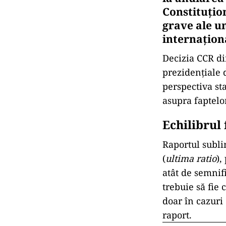
Constituțio
grave ale un
internaționa
Decizia CCR di
prezidențiale 
perspectiva st
asupra faptelor
Echilibrul 
Raportul subli
(
ultima ratio
),
atât de semnifi
trebuie să fie 
doar în cazuri
raport.