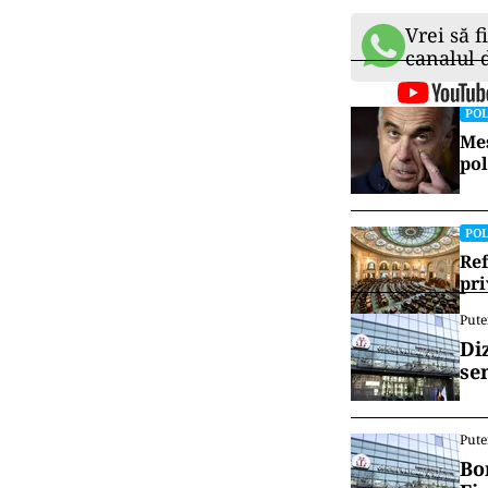
Vrei să f
canalul
POL
Mes
pol
POL
Ref
pri
Pute
Di
se
Pute
Bo