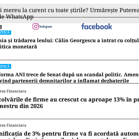
ii mereu la curent cu toate știrile? Urmărește Puterea
 de WhatsApp
ITICĂ
ia și trădarea leului: Călin Georgescu a intrat cu colțu
itica monetară
ITICĂ
orma ANI trece de Senat după un scandal politic. Am
vind partenerii demnitarilor a inflamat dezbaterile
rea Financiara
zolvările de firme au crescut cu aproape 13% în p
mestru din 2026
rea Financiara
nificația de 3% pentru firme va fi acordată autom