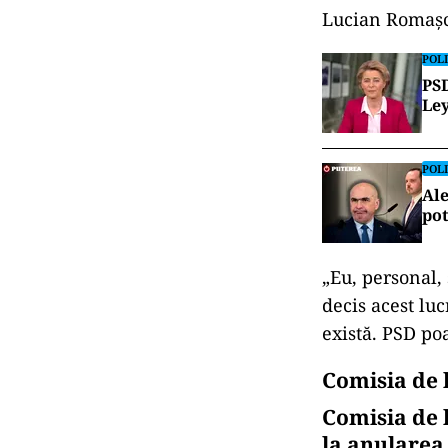
Lucian Romașca
POLI
PSD
Ley
POLI
Ale
pot
„Eu, personal,
decis acest lu
există. PSD poa
Comisia de 
Comisia de 
la anularea