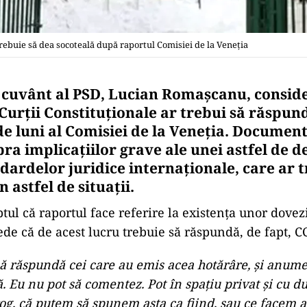
trebuie să dea socoteală după raportul Comisiei de la Veneția
 cuvânt al PSD, Lucian Romașcanu, consid
 Curții Constituționale ar trebui să răspun
de luni al Comisiei de la Veneția. Documen
ra implicațiilor grave ale unei astfel de dec
dardelor juridice internaționale, care ar 
n astfel de situații.
ptul că raportul face referire la existența unor dovez
e că de acest lucru trebuie să răspundă, de fapt, C
să răspundă cei care au emis acea hotărâre, şi anum
ă. Eu nu pot să comentez. Pot în spaţiu privat şi cu 
og, că putem să spunem asta ca fiind, sau ce facem 