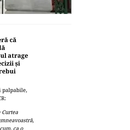
eră că
dă
tul atrage
izii și
trebui
i palpabile,
CR:
e Curtea
dumneavoastră,
acum, ca o