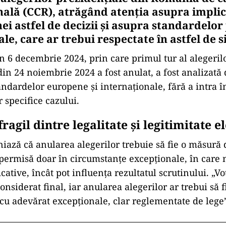
nală (CCR), atrăgând atenția asupra implic
ei astfel de decizii și asupra standardelor 
le, care ar trebui respectate în astfel de si
n 6 decembrie 2024, prin care primul tur al alegeril
din 24 noiembrie 2024 a fost anulat, a fost analizată
andardelor europene și internaționale, fără a intra în
 specifice cazului.
fragil dintre legalitate și legitimitate e
niază că anularea alegerilor trebuie să fie o măsură 
 permisă doar în circumstanțe excepționale, în care 
cative, încât pot influența rezultatul scrutinului. „Vo
considerat final, iar anularea alegerilor ar trebui să f
 cu adevărat excepționale, clar reglementate de lege”