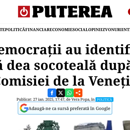
TE
POLITICĂ
FINANCIAR
ECONOMIE
SOCIAL
OPINII
ZVONURI
IN
emocrații au identif
ă dea socoteală dup
omisiei de la Veneț
Publicat: 27 ian. 2025, 17:47, de
Vera Popa
, în
POLITICĂ
Adaugă-ne ca sursă preferată în Google