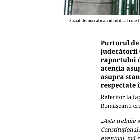
Social-democrații au identificat cine 
Purtorul de
judecătorii
raportului 
atenția asup
asupra stan
respectate î
Referitor la fa
Romașcanu cred
„Asta trebuie 
Constituţional
eventual, mă r