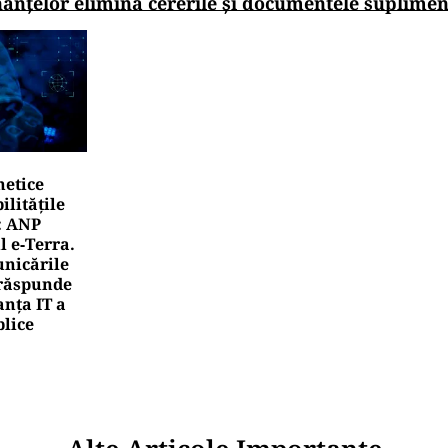
nanțelor elimină cererile și documentele suplime
netice
litățile
: ANP
l e‑Terra.
nicările
e răspunde
nța IT a
blice