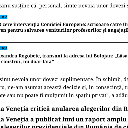
nu susține că, personal, simte nevoia unor dovezi 
TICĂ
 cere intervenția Comisiei Europene: scrisoare către U
en pentru salvarea veniturilor profesorilor și angajați
TICĂ
xandru Rogobete, tranșant la adresa lui Bolojan: „Lăsaț
 construi, nu doar tăia”
 simt nevoia unor dovezi suplimentare. În schimb, d
cru, ne-am asumat această decizie şi, în consecinţă, t
te sau nu poate fi mulţumit în spaţiu privat”, a adău
la Veneția critică anularea alegerilor din
la Veneția a publicat luni un raport amplu 
 alegerilor prezidențiale din România de c