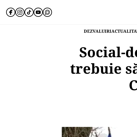
DEZVALUIRI
ACTUALITA
Social-d
trebuie s
C