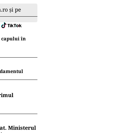
.ro și pe
l capului în
endamentul
rimul
at. Ministerul