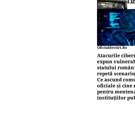
Fi
Oficiuldestiri.ro
Atacurile ciber
expun vulnerabi
statului român
repetă scenariu
Ce ascund comu
oficiale și cin
pentru mentena
instituțiilor pu