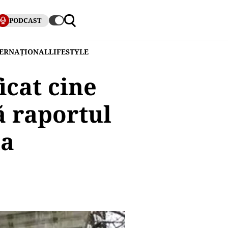
PODCAST
TERNAȚIONAL
LIFESTYLE
icat cine
ă raportul
ia