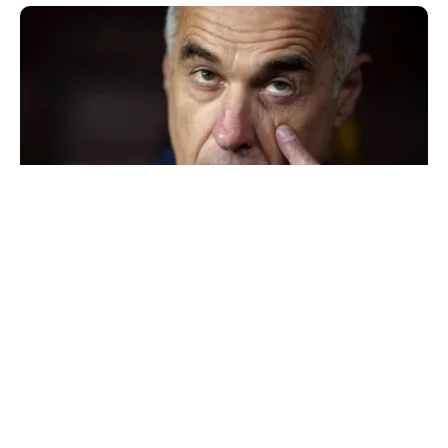
POLITICĂ
Mesia și trădarea leului: Călin Georgescu a
intrat cu colțul capului în politica monetară
TOS
Politica Cookies
Protecția Datelor Personale
Despre Noi
Publicitate
Echipa
© 2026, toate drepturile rezervate puterea.ro