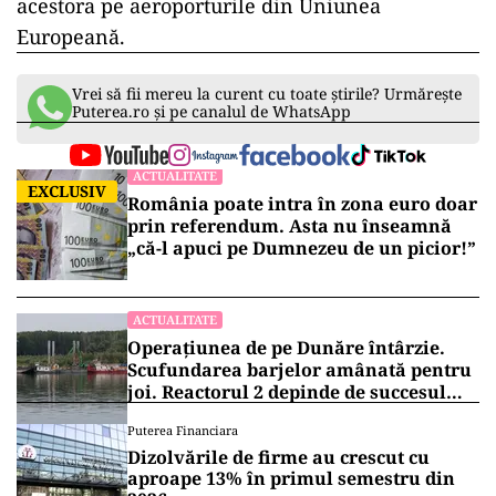
acestora pe aeroporturile din Uniunea
Europeană.
Vrei să fii mereu la curent cu toate știrile? Urmărește
Puterea.ro și pe canalul de WhatsApp
ACTUALITATE
EXCLUSIV
România poate intra în zona euro doar
prin referendum. Asta nu înseamnă
„că-l apuci pe Dumnezeu de un picior!”
ACTUALITATE
Operațiunea de pe Dunăre întârzie.
Scufundarea barjelor amânată pentru
joi. Reactorul 2 depinde de succesul
intervenției
Puterea Financiara
Dizolvările de firme au crescut cu
aproape 13% în primul semestru din