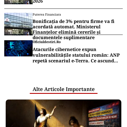
2026
Puterea Financiara
Bonificația de 3% pentru firme va fi
acordată automat. Ministerul
Finanțelor elimină cererile și
documentele suplimentare
Oficiuldestiri.ro
Atacurile cibernetice expun
vulnerabilitățile statului român: ANP
repetă scenariul e‑Terra. Ce ascund
comunicările oficiale și cine răspunde
pentru mentenanța IT a instituțiilor
publice
Alte Articole Importante