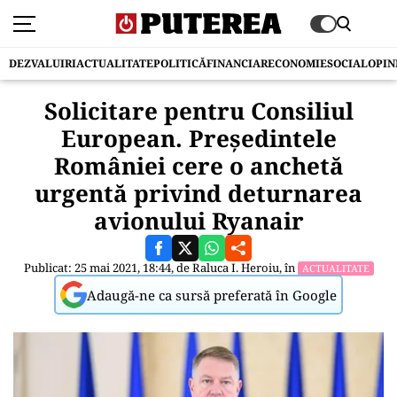
DEZVALUIRI
ACTUALITATE
POLITICĂ
FINANCIAR
ECONOMIE
SOCIAL
OPIN
Solicitare pentru Consiliul
European. Președintele
României cere o anchetă
urgentă privind deturnarea
avionului Ryanair
Publicat: 25 mai 2021, 18:44, de
Raluca I. Heroiu
, în
ACTUALITATE
Adaugă-ne ca sursă preferată în Google