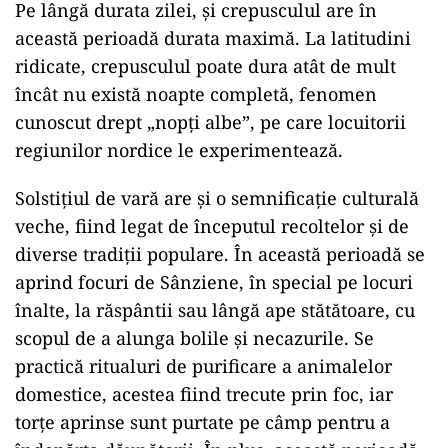
Pe lângă durata zilei, şi crepusculul are în
această perioadă durata maximă. La latitudini
ridicate, crepusculul poate dura atât de mult
încât nu există noapte completă, fenomen
cunoscut drept „nopţi albe”, pe care locuitorii
regiunilor nordice le experimentează.
Solstiţiul de vară are şi o semnificaţie culturală
veche, fiind legat de începutul recoltelor şi de
diverse tradiţii populare. În această perioadă se
aprind focuri de Sânziene, în special pe locuri
înalte, la răspântii sau lângă ape stătătoare, cu
scopul de a alunga bolile şi necazurile. Se
practică ritualuri de purificare a animalelor
domestice, acestea fiind trecute prin foc, iar
torţe aprinse sunt purtate pe câmp pentru a