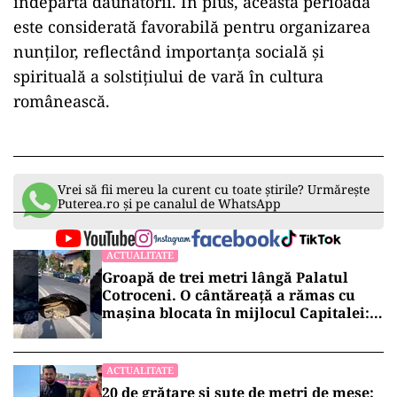
îndepărta dăunătorii. În plus, această perioadă
este considerată favorabilă pentru organizarea
nunţilor, reflectând importanţa socială şi
spirituală a solstiţiului de vară în cultura
românească.
Vrei să fii mereu la curent cu toate știrile? Urmărește
Puterea.ro și pe canalul de WhatsApp
ACTUALITATE
Groapă de trei metri lângă Palatul
Cotroceni. O cântăreață a rămas cu
mașina blocata în mijlocul Capitalei:
„Am căzut în groapa asta”
ACTUALITATE
20 de grătare și sute de metri de mese: