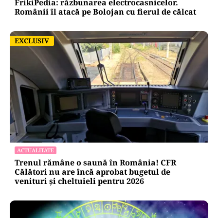
FrikiPedia: răzbunarea electrocasnicelor.
Românii îl atacă pe Bolojan cu fierul de călcat
EXCLUSIV
EXCLUSIV
ACTUALITATE
Trenul rămâne o saună în România! CFR
Călători nu are încă aprobat bugetul de
venituri și cheltuieli pentru 2026