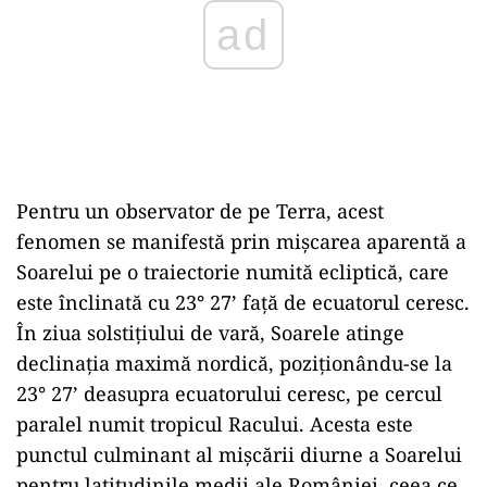
Pentru un observator de pe Terra, acest
fenomen se manifestă prin mişcarea aparentă a
Soarelui pe o traiectorie numită ecliptică, care
este înclinată cu 23° 27’ faţă de ecuatorul ceresc.
În ziua solstiţiului de vară, Soarele atinge
declinaţia maximă nordică, poziţionându-se la
23° 27’ deasupra ecuatorului ceresc, pe cercul
paralel numit tropicul Racului. Acesta este
punctul culminant al mişcării diurne a Soarelui
pentru latitudinile medii ale României, ceea ce