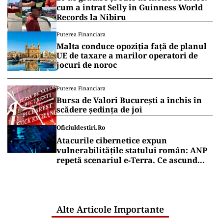
cum a intrat Selly în Guinness World
Records la Nibiru
Puterea Financiara
Malta conduce opoziția față de planul
UE de taxare a marilor operatori de
jocuri de noroc
Puterea Financiara
Bursa de Valori București a închis în
scădere ședința de joi
Oficiuldestiri.ro
Atacurile cibernetice expun
vulnerabilitățile statului român: ANP
repetă scenariul e‑Terra. Ce ascund
comunicările oficiale și cine răspunde
pentru mentenanța IT a instituțiilor
publice
Alte Articole Importante