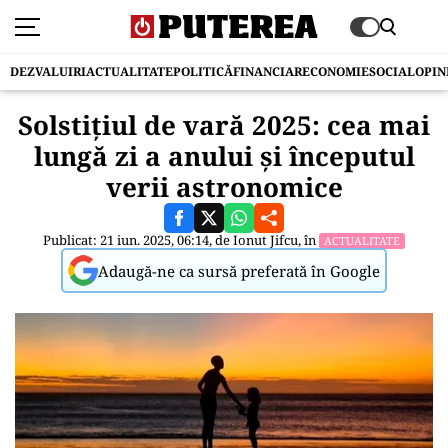
DEZVALUIRI
ACTUALITATE
POLITICĂ
FINANCIAR
ECONOMIE
SOCIAL
OPIN
Solstiţiul de vară 2025: cea mai
lungă zi a anului şi începutul
verii astronomice
Publicat: 21 iun. 2025, 06:14, de
Ionut Jifcu
, în
ACTUALITATE
Adaugă-ne ca sursă preferată în Google