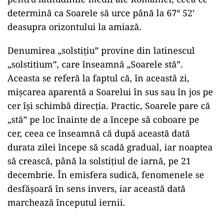
determină ca Soarele să urce până la 67° 52’
deasupra orizontului la amiază.
Denumirea „solstiţiu” provine din latinescul
„solstitium”, care înseamnă „Soarele stă”.
Aceasta se referă la faptul că, în această zi,
mişcarea aparentă a Soarelui în sus sau în jos pe
cer îşi schimbă direcţia. Practic, Soarele pare că
„stă” pe loc înainte de a începe să coboare pe
cer, ceea ce înseamnă că după această dată
durata zilei începe să scadă gradual, iar noaptea
să crească, până la solstiţiul de iarnă, pe 21
decembrie. În emisfera sudică, fenomenele se
desfăşoară în sens invers, iar această dată
marchează începutul iernii.