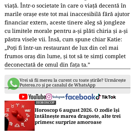
viaţă. Într-o societate în care o viaţă decentă în
marile oraşe este tot mai inaccesibilă fără ajutor
financiar extern, aceste tinere aleg să jongleze
cu limitele morale pentru a-şi plăti chiria şi a-şi
păstra visele vii. Însă, cum spune chiar Katie:
„Poţi fi într-un restaurant de lux din cel mai
frumos oraş din lume, şi tot să te simţi complet
deconectată de omul din faţa ta.”
Vrei să fii mereu la curent cu toate știrile? Urmărește
Puterea.ro și pe canalul de WhatsApp
HOROSCOP
Horoscop 6 august 2026. O zodie își
întâlnește marea dragoste, alte trei
primesc surprize amoroase