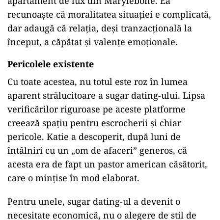
apartament de lux din Marylebone. Ea
recunoaşte că moralitatea situaţiei e complicată,
dar adaugă că relaţia, deşi tranzacţională la
început, a căpătat şi valenţe emoţionale.
Pericolele existente
Cu toate acestea, nu totul este roz în lumea
aparent strălucitoare a sugar dating-ului. Lipsa
verificărilor riguroase pe aceste platforme
creează spaţiu pentru escrocherii şi chiar
pericole. Katie a descoperit, după luni de
întâlniri cu un „om de afaceri” generos, că
acesta era de fapt un pastor american căsătorit,
care o minţise în mod elaborat.
Pentru unele, sugar dating-ul a devenit o
necesitate economică, nu o alegere de stil de