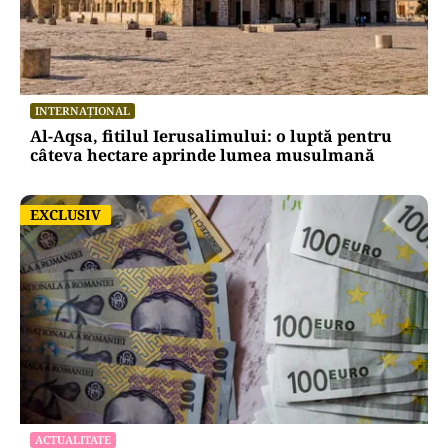
INTERNAȚIONAL
Al-Aqsa, fitilul Ierusalimului: o luptă pentru
câteva hectare aprinde lumea musulmană
EXCLUSIV
EXCLUSIV
ACTUALITATE