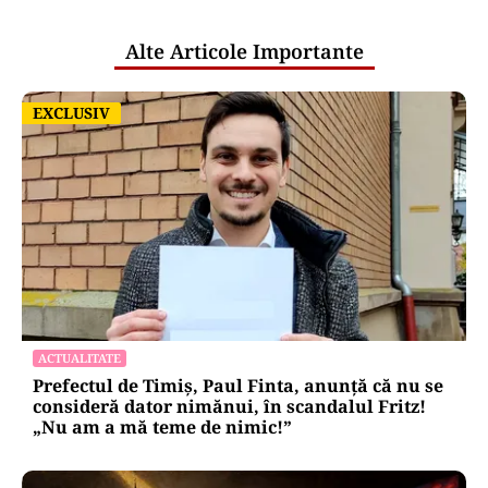
publice
Alte Articole Importante
EXCLUSIV
EXCLUSIV
ACTUALITATE
Prefectul de Timiș, Paul Finta, anunță că nu se
consideră dator nimănui, în scandalul Fritz!
„Nu am a mă teme de nimic!”