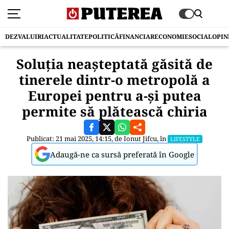
DEZVALUIRI
ACTUALITATE
POLITICĂ
FINANCIAR
ECONOMIE
SOCIAL
OPIN
Soluţia neaşteptată găsită de
tinerele dintr-o metropolă a
Europei pentru a-şi putea
permite să plătească chiria
Publicat: 21 mai 2025, 14:15, de
Ionut Jifcu
, în
LIFESTYLE
Adaugă-ne ca sursă preferată în Google