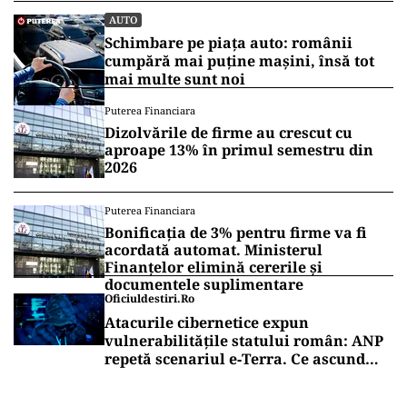
AUTO
Schimbare pe piața auto: românii
cumpără mai puține mașini, însă tot
mai multe sunt noi
Puterea Financiara
Dizolvările de firme au crescut cu
aproape 13% în primul semestru din
2026
Puterea Financiara
Bonificația de 3% pentru firme va fi
acordată automat. Ministerul
Finanțelor elimină cererile și
documentele suplimentare
Oficiuldestiri.ro
Atacurile cibernetice expun
vulnerabilitățile statului român: ANP
repetă scenariul e‑Terra. Ce ascund
comunicările oficiale și cine răspunde
pentru mentenanța IT a instituțiilor