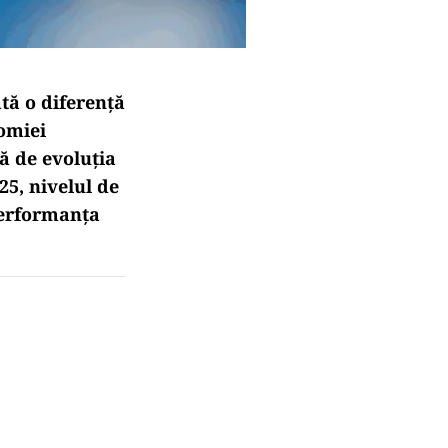
tă o diferență
nomiei
ță de evoluția
5, nivelul de
performanța