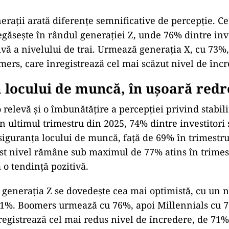
erații arată diferențe semnificative de percepție. Ce
egăsește în rândul generației Z, unde 76% dintre inve
ivă a nivelului de trai. Urmează generația X, cu 73%,
mers, care înregistrează cel mai scăzut nivel de înc
 locului de muncă, în ușoară red
 relevă și o îmbunătățire a percepției privind stabili
În ultimul trimestru din 2025, 74% dintre investitori 
 siguranța locului de muncă, față de 69% în trimestru
st nivel rămâne sub maximul de 77% atins în trimest
 o tendință pozitivă.
z, generația Z se dovedește cea mai optimistă, cu un n
81%. Boomers urmează cu 76%, apoi Millennials cu 7
registrează cel mai redus nivel de încredere, de 71%