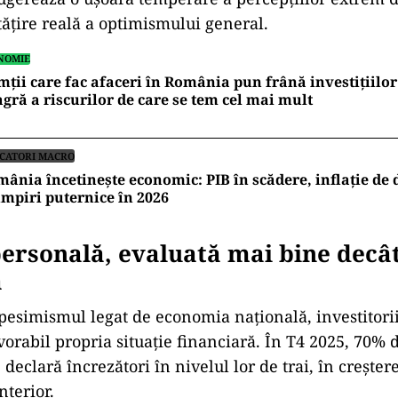
ățire reală a optimismului general.
NOMIE
ții care fac afaceri în România pun frână investițiilor 
gră a riscurilor de care se tem cel mai mult
ICATORI MACRO
ânia încetinește economic: PIB în scădere, inflație de d
mpiri puternice în 2026
personală, evaluată mai bine decâ
a
 pesimismul legat de economia națională, investitor
vorabil propria situație financiară. În T4 2025, 70% 
declară încrezători în nivelul lor de trai, în creșter
nterior.