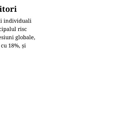
itori
i individuali
ipalul risc
esiuni globale,
 cu 18%, și