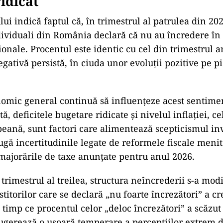
ridicat
lui indică faptul că, în trimestrul al patrulea din 20
ndividuali din România declară că nu au încredere în
onale. Procentul este identic cu cel din trimestrul a
gativă persistă, în ciuda unor evoluții pozitive pe pi
omic general continuă să influențeze acest sentimen
, deficitele bugetare ridicate și nivelul inflației, 
ană, sunt factori care alimentează scepticismul inve
ugă incertitudinile legate de reformele fiscale meni
e majorările de taxe anunțate pentru anul 2026.
rimestrul al treilea, structura neîncrederii s-a modif
itorilor care se declară „nu foarte încrezători” a cr
 timp ce procentul celor „deloc încrezători” a scăzut
ugerează o ușoară temperare a percepțiilor extrem d