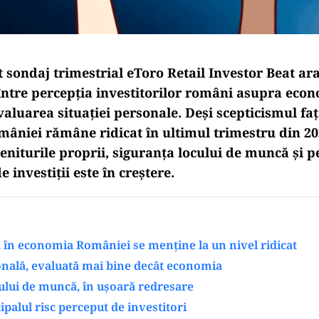
 sondaj trimestrial eToro Retail Investor Beat ara
 între percepția investitorilor români asupra eco
valuarea situației personale. Deși scepticismul fa
âniei rămâne ridicat în ultimul trimestru din 202
veniturile proprii, siguranța locului de muncă și 
e investiții este în creștere.
 în economia României se menține la un nivel ridicat
onală, evaluată mai bine decât economia
ului de muncă, în ușoară redresare
cipalul risc perceput de investitori