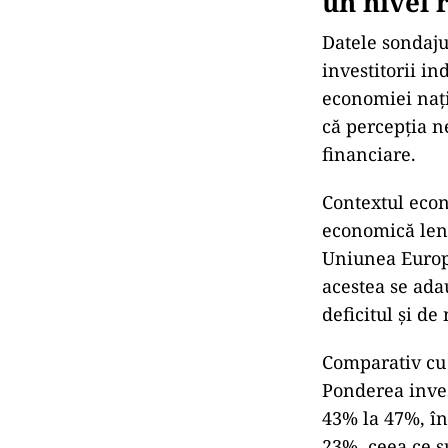
un nivel 
Datele sondaju
investitorii i
economiei nați
că percepția ne
financiare.
Contextul econ
economică lentă
Uniunea Europe
acestea se ada
deficitul și d
Comparativ cu t
Ponderea invest
43% la 47%, în
23%, ceea ce s