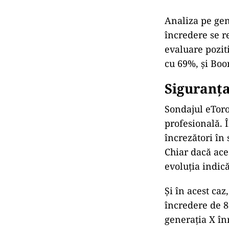
Analiza pe gen
încredere se r
evaluare pozit
cu 69%, și Boo
Siguranța
Sondajul eToro
profesională. 
încrezători în
Chiar dacă ace
evoluția indică
Și în acest ca
încredere de 
generația X în