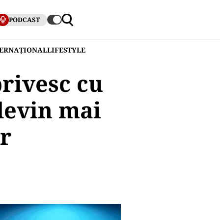
PODCAST
TERNAȚIONAL
LIFESTYLE
privesc cu
devin mai
or