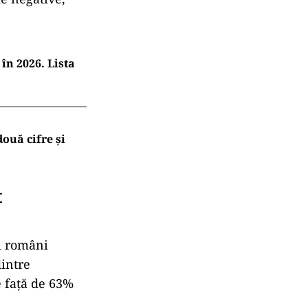
în 2026. Lista
ouă cifre și
t
ii români
dintre
e față de 63%