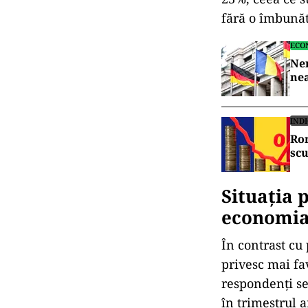
fără o îmbunăt
ECO
Nem
nea
IND
Rom
scu
Situația 
economi
În contrast cu
privesc mai fa
respondenți se 
în trimestrul a