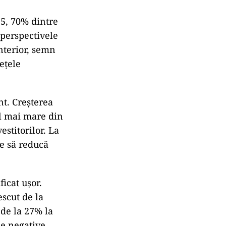
25, 70% dintre
 perspectivele
nterior, semn
ețele
t. Creșterea
cel mai mare din
stitorilor. La
te să reducă
icat ușor.
escut de la
 de la 27% la
e negative,