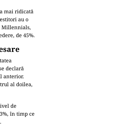
a mai ridicată
stitori au o
 Millennials,
redere, de 45%.
resare
tatea
se declară
l anterior.
rul al doilea,
ivel de
3%, în timp ce
.