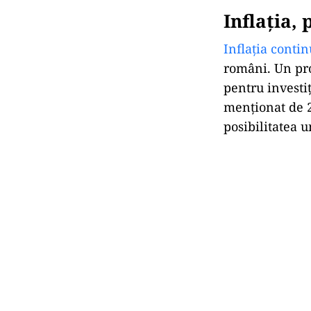
Inflația,
Inflația contin
români. Un pro
pentru investiț
menționat de 2
posibilitatea u