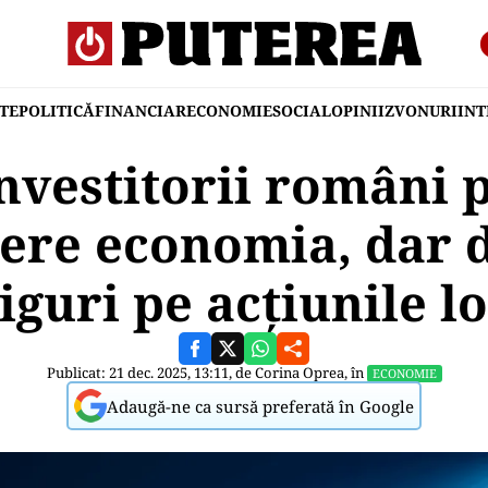
TE
POLITICĂ
FINANCIAR
ECONOMIE
SOCIAL
OPINII
ZVONURI
IN
nvestitorii români 
ere economia, dar 
iguri pe acțiunile l
Publicat: 21 dec. 2025, 13:11, de
Corina Oprea
, în
ECONOMIE
Adaugă-ne ca sursă preferată în Google