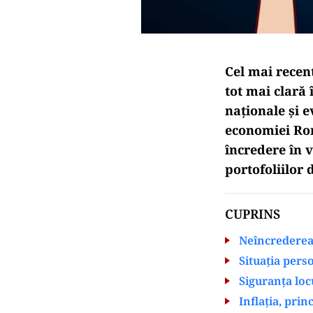
Cel mai recent
tot mai clară
naționale și e
economiei Rom
încredere în 
portofoliilor d
CUPRINS
Neîncrederea
Situația pers
Siguranța loc
Inflația, prin