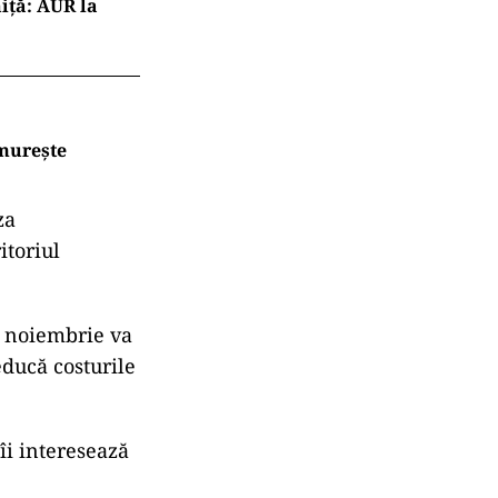
iță: AUR la
ămurește
za
itoriul
n noiembrie va
educă costurile
îi interesează