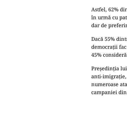
Astfel, 62% di
în urmă cu pat
dar de preferi
Dacă 55% dintr
democraţii fac
45% consideră 
Preşedinţia lu
anti-imigraţie,
numeroase atac
campaniei din 2