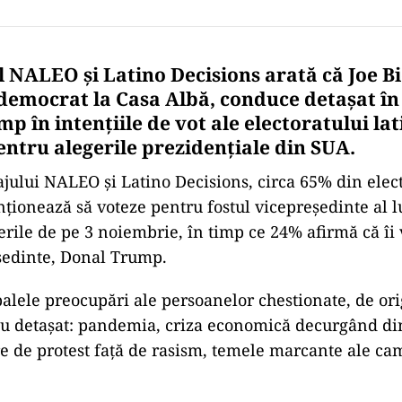
l NALEO și Latino Decisions arată că Joe B
democrat la Casa Albă, conduce detaşat în 
 în intenţiile de vot ale electoratului lat
ntru alegerile prezidenţiale din SUA.
ului NALEO și Latino Decisions, circa 65% din elect
ţionează să voteze pentru fostul vicepreşedinte al l
rile de pe 3 noiembrie, în timp ce 24% afirmă că îi 
şedinte, Donal Trump.
palele preocupări ale persoanelor chestionate, de ori
u detaşat: pandemia, criza economică decurgând din
re de protest faţă de rasism, temele marcante ale c