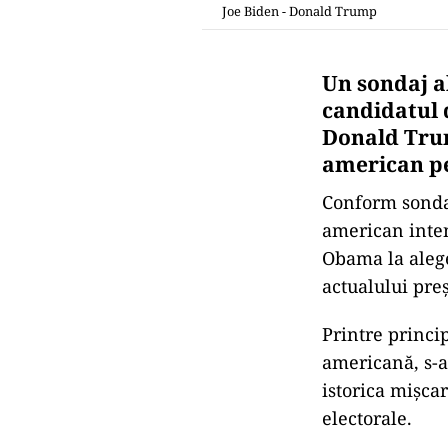
Joe Biden - Donald Trump
Un sondaj a
candidatul 
Donald Trump
american pe
Conform sondaj
american inten
Obama la alege
actualului pre
Printre princi
americană, s-a
istorica mişca
electorale.