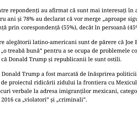
ntre repondenţi au afirmat că sunt mai interesaţi în 
ru ani şi 78% au declarat că vor merge „aproape sigu
nţă prin corespondenţă (55%), decât în persoană (45
e alegătorii latino-americani sunt de părere că Joe 
 „o treabă bună” pentru a se ocupa de problemele com
că Donald Trump şi republicanii le sunt ostili.
i Donald Trump a fost marcată de înăsprirea politic
 de proiectul ridicării zidului la frontiera cu Mexicul
uri verbale la adresa imigranţilor mexicani, categor
016 ca „violatori” şi „criminali”.