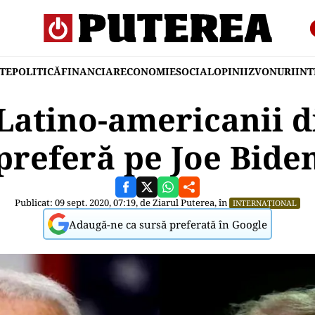
TE
POLITICĂ
FINANCIAR
ECONOMIE
SOCIAL
OPINII
ZVONURI
IN
Latino-americanii d
preferă pe Joe Bide
Publicat: 09 sept. 2020, 07:19, de
Ziarul Puterea
, în
INTERNAȚIONAL
Adaugă-ne ca sursă preferată în Google