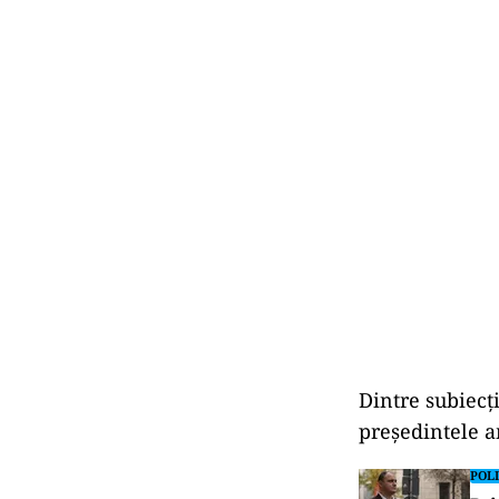
Dintre subiecţ
preşedintele 
POLI