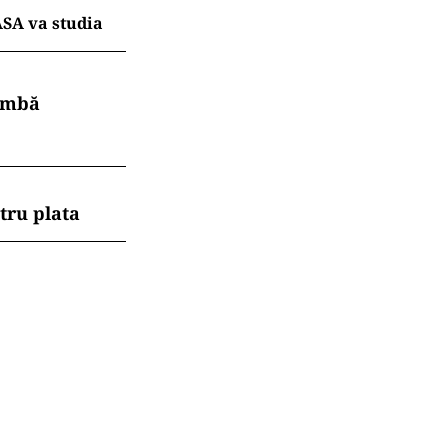
ASA va studia
himbă
tru plata