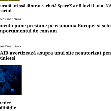
ucată uriașă dintr-o rachetă SpaceX ar fi lovit Luna. N
pactul
rea Financiara
nicula pune presiune pe economia Europei și sc
mportamentul de consum
rea Financiara
AIR avertizează asupra unui site neautorizat pen
vinietei
netice
litățile