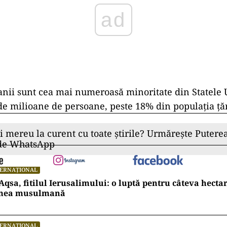
ad
nii sunt cea mai numeroasă minoritate din Statele U
de milioane de persoane, peste 18% din populaţia ţăr
ii mereu la curent cu toate știrile? Urmărește Puterea
 de WhatsApp
TERNAȚIONAL
Aqsa, fitilul Ierusalimului: o luptă pentru câteva hecta
mea musulmană
TERNAȚIONAL