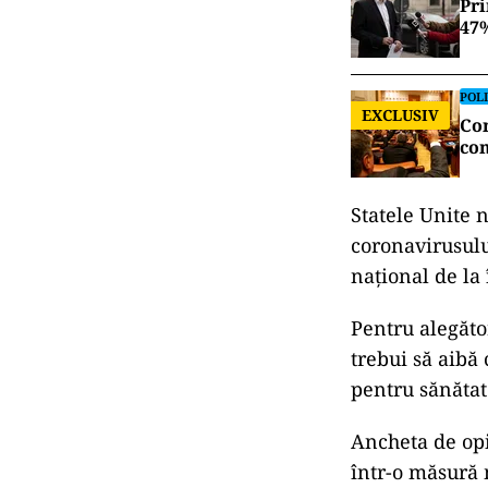
Pri
47%
POLI
EXCLUSIV
Con
con
Statele Unite 
coronavirusului
naţional de la 
Pentru alegăto
trebui să aibă
pentru sănătat
Ancheta de opi
într-o măsură 