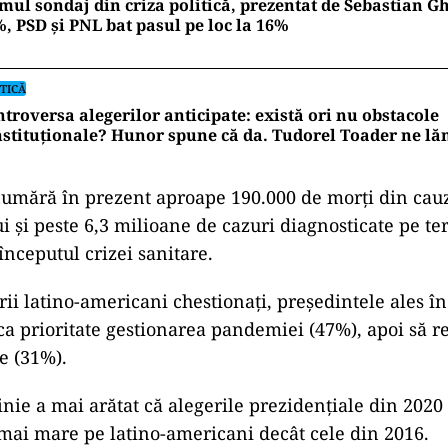
mul sondaj din criza politică, prezentat de Sebastian Gh
, PSD și PNL bat pasul pe loc la 16%
TICĂ
troversa alegerilor anticipate: există ori nu obstacole
stituționale? Hunor spune că da. Tudorel Toader ne l
numără în prezent aproape 190.000 de morţi din cau
 şi peste 6,3 milioane de cazuri diagnosticate pe ter
începutul crizei sanitare.
rii latino-americani chestionaţi, preşedintele ales î
 ca prioritate gestionarea pandemiei (47%), apoi să r
e (31%).
nie a mai arătat că alegerile prezidenţiale din 2020 
mai mare pe latino-americani decât cele din 2016.