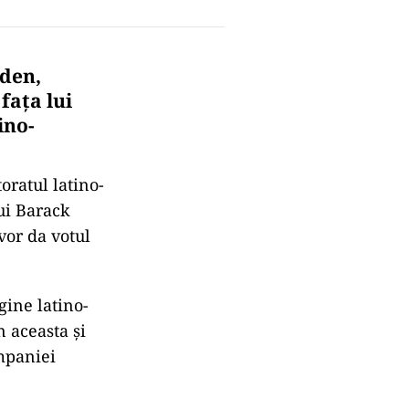
iden,
faţa lui
ino-
oratul latino-
ui Barack
vor da votul
gine latino-
 aceasta şi
ampaniei