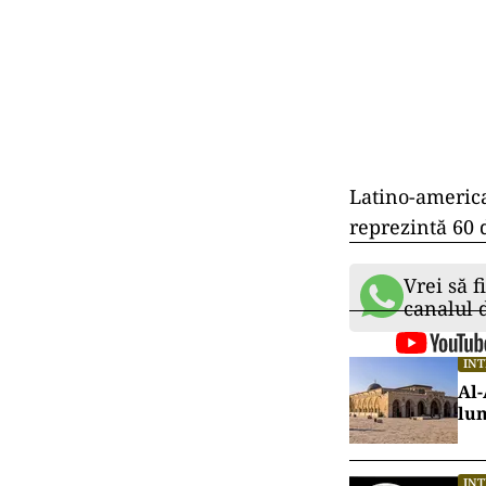
Latino-america
reprezintă 60 
Vrei să f
canalul
IN
Al-
lu
IN