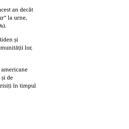
acest an decât
r” la urne,
%).
Biden şi
unităţii lor,
ii americane
 şi de
isiţi în timpul