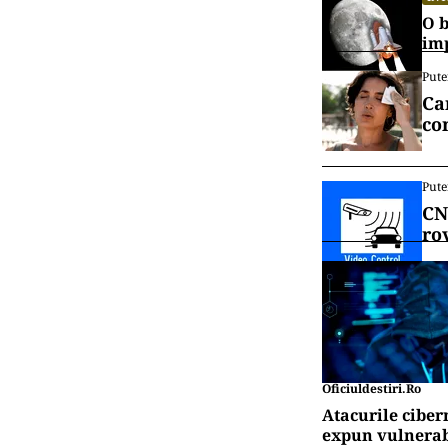
O b
im
Pute
Ca
co
Pute
CN
ro
Oficiuldestiri.ro
Atacurile ciber
expun vulnerabi