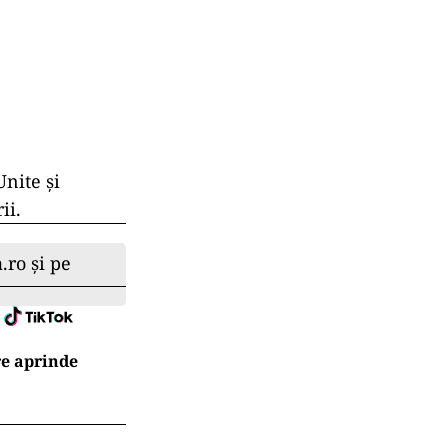
nite şi
ii.
.ro și pe
re aprinde