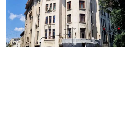
ADMINISTRATIE
Teatrul Bulandra intră în reparații capitale:
98,6 milioane de lei pentru salvarea unei scene
istorice
TOS
Politica Cookies
Protecția Datelor Personale
Despre Noi
Publicitate
Echipa
© 2026, toate drepturile rezervate puterea.ro