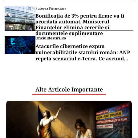
Puterea Financiara
Bonificația de 3% pentru firme va fi
acordată automat. Ministerul
Finanțelor elimină cererile și
documentele suplimentare
Oficiuldestiri.ro
Atacurile cibernetice expun
vulnerabilitățile statului român: ANP
repetă scenariul e‑Terra. Ce ascund
comunicările oficiale și cine răspunde
pentru mentenanța IT a instituțiilor
publice
Alte Articole Importante