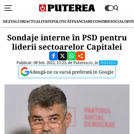
DEZVALUIRI
ACTUALITATE
POLITICĂ
FINANCIAR
ECONOMIE
SOCIAL
OPIN
Sondaje interne în PSD pentru
liderii sectoarelor Capitalei
Publicat: 08 feb. 2022, 15:23, de
Puterea.ro
, în
POLITICĂ
Adaugă-ne ca sursă preferată în Google