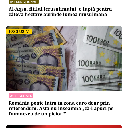
INTERNAȚIONAL
Al-Aqsa, fitilul Ierusalimului: o luptă pentru
câteva hectare aprinde lumea musulmană
EXCLUSIV
EXCLUSIV
ACTUALITATE
România poate intra în zona euro doar prin
referendum. Asta nu înseamnă „că-l apuci pe
Dumnezeu de un picior!”