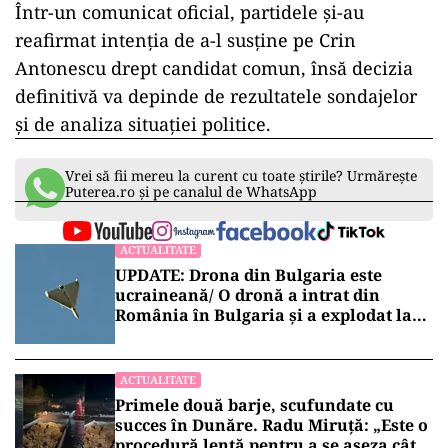
Într-un comunicat oficial, partidele și-au
reafirmat intenția de a-l susține pe Crin
Antonescu drept candidat comun, însă decizia
definitivă va depinde de rezultatele sondajelor
și de analiza situației politice.
Vrei să fii mereu la curent cu toate știrile? Urmărește
Puterea.ro și pe canalul de WhatsApp
ACTUALITATE
UPDATE: Drona din Bulgaria este
ucraineană/ O dronă a intrat din
România în Bulgaria şi a explodat la
100 de metri de graniţă
ACTUALITATE
Primele două barje, scufundate cu
succes în Dunăre. Radu Miruță: „Este o
procedură lentă pentru a se așeza cât