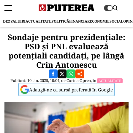
DEZVALUIRI
ACTUALITATE
POLITICĂ
FINANCIAR
ECONOMIE
SOCIAL
OPIN
Sondaje pentru prezidențiale:
PSD și PNL evaluează
potențiali candidați, pe lângă
Crin Antonescu
Publicat: 10 ian. 2025, 10:04, de
Corina Oprea
, în
ACTUALITATE
Adaugă-ne ca sursă preferată în Google