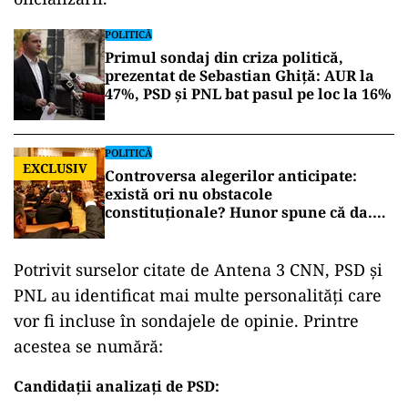
POLITICĂ
Primul sondaj din criza politică,
prezentat de Sebastian Ghiță: AUR la
47%, PSD și PNL bat pasul pe loc la 16%
POLITICĂ
EXCLUSIV
Controversa alegerilor anticipate:
există ori nu obstacole
constituționale? Hunor spune că da.
Tudorel Toader ne lămurește
Potrivit surselor citate de Antena 3 CNN, PSD și
PNL au identificat mai multe personalități care
vor fi incluse în sondajele de opinie. Printre
acestea se numără:
Candidații analizați de PSD: