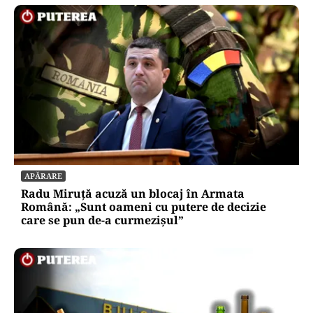
APĂRARE
Radu Miruță acuză un blocaj în Armata
Română: „Sunt oameni cu putere de decizie
care se pun de-a curmezișul”