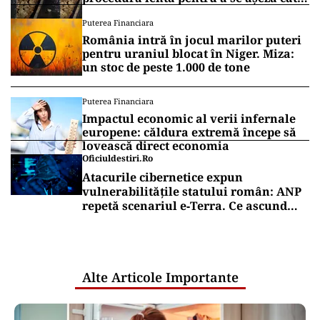
mai bine”
Puterea Financiara
România intră în jocul marilor puteri
pentru uraniul blocat în Niger. Miza:
un stoc de peste 1.000 de tone
Puterea Financiara
Impactul economic al verii infernale
europene: căldura extremă începe să
lovească direct economia
Oficiuldestiri.ro
Atacurile cibernetice expun
vulnerabilitățile statului român: ANP
repetă scenariul e‑Terra. Ce ascund
comunicările oficiale și cine răspunde
pentru mentenanța IT a instituțiilor
publice
Alte Articole Importante