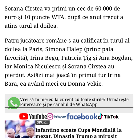
Sorana Cîrstea va primi un cec de 60.000 de
euro şi 10 puncte WTA, după ce anul trecut a
atins turul al doilea.
Patru jucătoare române s-au calificat în turul al
doilea la Paris, Simona Halep (principala
favorită), Irina Begu, Patricia Ţig şi Ana Bogdan,
iar Monica Niculescu şi Sorana Cîrstea au
pierdut. Astăzi mai joacă în primul tur Irina
Bara, ea având meci cu Donna Vekic.
Vrei să fii mereu la curent cu toate știrile? Urmărește
Puterea.ro și pe canalul de WhatsApp
SPORT
Infantino scoate Cupa Mondială la
mezat. Dinastia Trump a mirosit