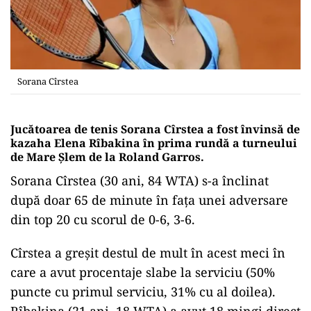
Sorana Cîrstea
Jucătoarea de tenis Sorana Cîrstea a fost învinsă de
kazaha Elena Rîbakina în prima rundă a turneului
de Mare Şlem de la Roland Garros.
Sorana Cîrstea (30 ani, 84 WTA) s-a înclinat
după doar 65 de minute în faţa unei adversare
din top 20 cu scorul de 0-6, 3-6.
Cîrstea a greşit destul de mult în acest meci în
care a avut procentaje slabe la serviciu (50%
puncte cu primul serviciu, 31% cu al doilea).
Rîbakina (21 ani, 18 WTA) a avut 18 mingi direct