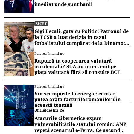
imediat unde sunt banii
SPORT
Gigi Becali, gata cu Politic! Patronul de
la FCSB a luat decizia în cazul
fotbalistului cumpărat de la Dinamo:
„Fac curățenie! Nu e de echipa asta”
Puterea Financiara
Ruptură în cooperarea valutară
occidentală? SUA au intervenit pe
piața valutară fără să consulte BCE
Puterea Financiara
Vin scumpirile la energie: cum ar
putea arăta facturile românilor din
această toamnă
Oficiuldestiri.ro
Atacurile cibernetice expun
vulnerabilitățile statului român: ANP
repetă scenariul e‑Terra. Ce ascund