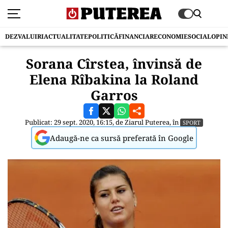
DEZVALUIRI
ACTUALITATE
POLITICĂ
FINANCIAR
ECONOMIE
SOCIAL
OPIN
Sorana Cîrstea, învinsă de
Elena Rîbakina la Roland
Garros
Publicat: 29 sept. 2020, 16:15, de
Ziarul Puterea
, în
SPORT
Adaugă-ne ca sursă preferată în Google