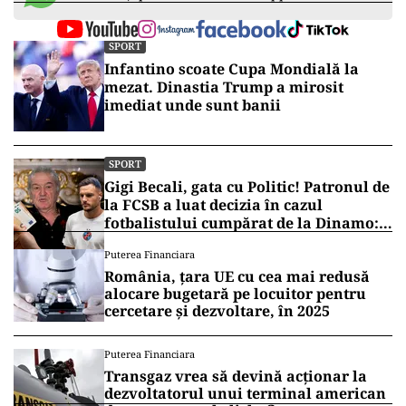
SPORT
Infantino scoate Cupa Mondială la
mezat. Dinastia Trump a mirosit
imediat unde sunt banii
SPORT
Gigi Becali, gata cu Politic! Patronul de
la FCSB a luat decizia în cazul
fotbalistului cumpărat de la Dinamo:
„Fac curățenie! Nu e de echipa asta”
Puterea Financiara
România, țara UE cu cea mai redusă
alocare bugetară pe locuitor pentru
cercetare și dezvoltare, în 2025
Puterea Financiara
Transgaz vrea să devină acționar la
dezvoltatorul unui terminal american