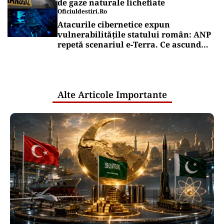
de gaze naturale lichefiate
Oficiuldestiri.ro
Atacurile cibernetice expun
vulnerabilitățile statului român: ANP
repetă scenariul e‑Terra. Ce ascund
comunicările oficiale și cine răspunde
pentru mentenanța IT a instituțiilor
publice
Alte Articole Importante