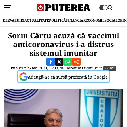
DEZVALUIRI
ACTUALITATE
POLITICĂ
FINANCIAR
ECONOMIE
SOCIAL
OPIN
Sorin Cârțu acuză că vaccinul
anticoronavirus i-a distrus
sistemul imunitar
Publicat: 25 feb. 2023, 13:30, de
Florentin Lucaniuc
, în
SPORT
Adaugă-ne ca sursă preferată în Google