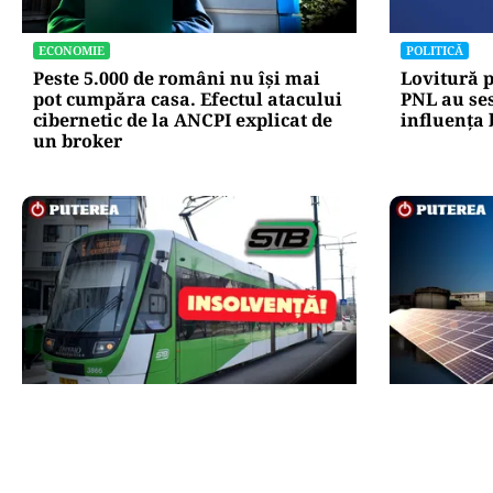
ECONOMIE
POLITICĂ
Peste 5.000 de români nu își mai
Lovitură p
pot cumpăra casa. Efectul atacului
PNL au ses
cibernetic de la ANCPI explicat de
influența
un broker
ACTUALITATE
ACTUALITATE
STB a depus cererea de insolvență
Legea pro
la Tribunalul București
regulile p
energetic
Oprescu: „