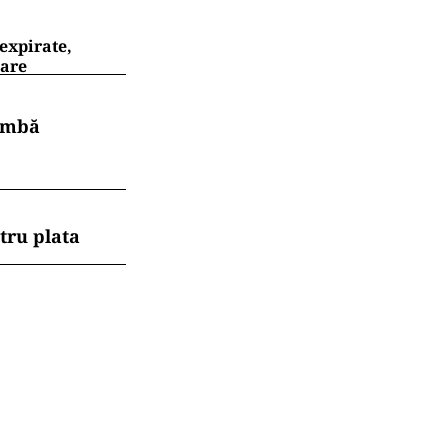
expirate,
oare
himbă
tru plata