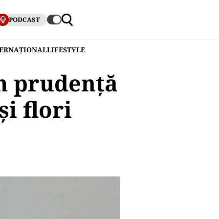
PODCAST
TERNAȚIONAL
LIFESTYLE
m prudență
i flori