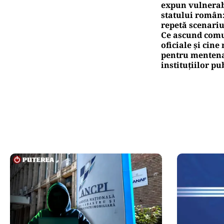
expun vulnerabi
statului român
repetă scenariu
Ce ascund comu
oficiale și cin
pentru mentena
instituțiilor pu