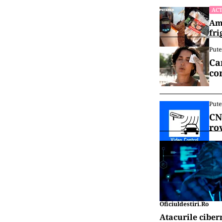
ACT
Ame
fri
Pute
Ca
co
Pute
CN
ro
Oficiuldestiri.ro
Atacurile ciber