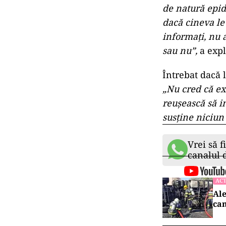
de natură epid
dacă cineva le
informaţi, nu 
sau nu”,
a expl
Întrebat dacă l
„Nu cred că exi
reuşească să in
susţine niciun
Vrei să f
canalul
ACT
Ale
cam