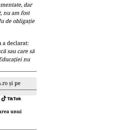
amentate, dar
, nu am fost
u de obligaţie
u a declarat:
scă sau care să
 Educaţiei nu
.ro și pe
area unui