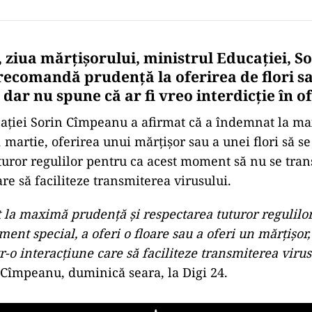
 ziua mărțișorului, ministrul Educației, S
ecomandă prudență la oferirea de flori s
dar nu spune că ar fi vreo interdicție în of
caţiei Sorin Cîmpeanu a afirmat că a îndemnat la m
 martie, oferirea unui mărţişor sau a unei flori să se
turor regulilor pentru ca acest moment să nu se tran
re să faciliteze transmiterea virusului.
a maximă prudenţă şi respectarea tuturor regulilor 
ent special, a oferi o floare sau a oferi un mărţişor,
r-o interacţiune care să faciliteze transmiterea virus
 Cîmpeanu, duminică seara, la Digi 24.