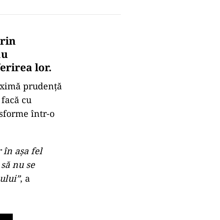
orin
au
erirea lor.
aximă prudenţă
 facă cu
sforme într-o
în aşa fel
 să nu se
ului”
, a