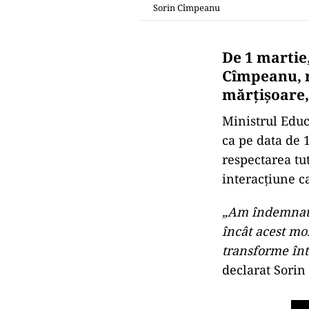
Sorin Cîmpeanu
De 1 martie,
Cîmpeanu, r
mărțișoare, 
Ministrul Edu
ca pe data de 1
respectarea tu
interacţiune ca
„Am îndemnat l
încât acest mom
transforme înt
declarat Sorin