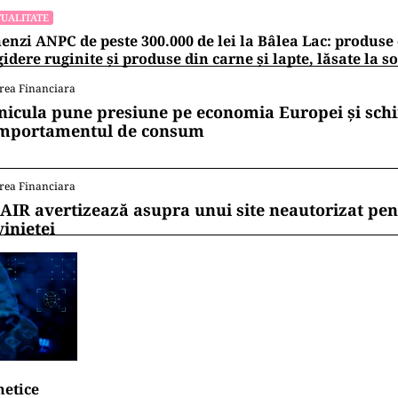
UALITATE
nzi ANPC de peste 300.000 de lei la Bâlea Lac: produse 
gidere ruginite și produse din carne și lapte, lăsate la s
rea Financiara
nicula pune presiune pe economia Europei și sc
mportamentul de consum
rea Financiara
AIR avertizează asupra unui site neautorizat pen
vinietei
netice