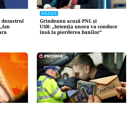
POLITICĂ
 dezastrul
Grindeanu acuză PNL și
 „Am
USR: „Intenția unora va conduce
ara
însă la pierderea banilor”
ACTUALITATE
tremă,
Ce sumă a încercat să dea șpagă
:
un șofer polițiștilor ca să scape de
41 de grade
amendă