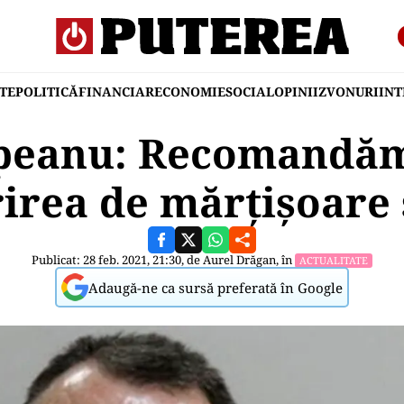
TE
POLITICĂ
FINANCIAR
ECONOMIE
SOCIAL
OPINII
ZVONURI
IN
peanu: Recomandă
rirea de mărțișoare ș
Publicat: 28 feb. 2021, 21:30, de
Aurel Drăgan
, în
ACTUALITATE
Adaugă-ne ca sursă preferată în Google