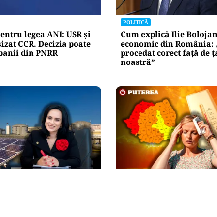
POLITICĂ
entru legea ANI: USR și
Cum explică Ilie Bolojan
izat CCR. Decizia poate
economic din România:
 banii din PNRR
procedat corect față de ț
noastră”
METEO
sumatorilor schimbă
Cod roșu de caniculă ex
e piața
prelungit în șapte județe
ă. Simona Bucura
temperaturi de până la 
Este una dintre cele mai