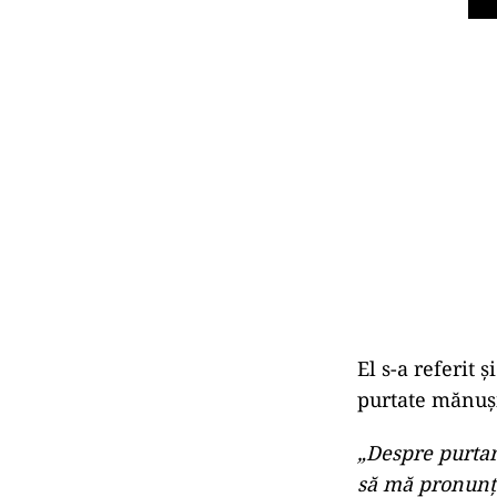
El s-a referit 
purtate mănuşi
„Despre purtar
să mă pronunţ 