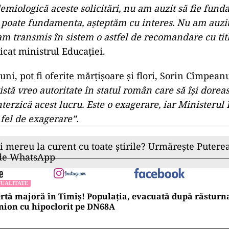
emiologică aceste solicitări, nu am auzit să fie fund
 poate fundamenta, aşteptăm cu interes. Nu am auzit
am transmis în sistem o astfel de recomandare cu titl
icat ministrul Educaţiei.
uni, pot fi oferite mărţişoare şi flori, Sorin Cîmpean
stă vreo autoritate în statul român care să îşi dorea
terzică acest lucru. Este o exagerare, iar Ministerul
 fel de exagerare”.
ii mereu la curent cu toate știrile? Urmărește Puterea
 de WhatsApp
UALITATE
rtă majoră în Timiș! Populația, evacuată după răsturn
ion cu hipoclorit pe DN68A