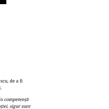
scu, de a fi
ri.
cio competenţă
iei, sigur sunt