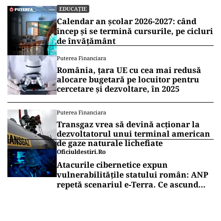
EDUCAȚIE
Calendar an școlar 2026-2027: când
încep și se termină cursurile, pe cicluri
de învățământ
Puterea Financiara
România, țara UE cu cea mai redusă
alocare bugetară pe locuitor pentru
cercetare și dezvoltare, în 2025
Puterea Financiara
Transgaz vrea să devină acționar la
dezvoltatorul unui terminal american
de gaze naturale lichefiate
Oficiuldestiri.ro
Atacurile cibernetice expun
vulnerabilitățile statului român: ANP
repetă scenariul e‑Terra. Ce ascund
comunicările oficiale și cine răspunde
pentru mentenanța IT a instituțiilor
publice