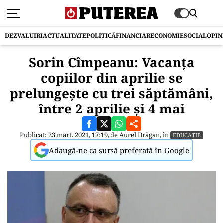
DEZVALUIRI
ACTUALITATE
POLITICĂ
FINANCIAR
ECONOMIE
SOCIAL
OPIN
Sorin Cîmpeanu: Vacanța
copiilor din aprilie se
prelungește cu trei săptămâni,
între 2 aprilie și 4 mai
Publicat: 23 mart. 2021, 17:19, de
Aurel Drăgan
, în
EDUCAȚIE
Adaugă-ne ca sursă preferată în Google