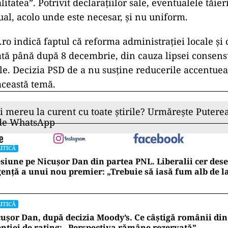
litatea”. Potrivit declarațiilor sale, eventualele tăier
ual, acolo unde este necesar, și nu uniform.
ro indică faptul că reforma administrației locale și 
tă până după 8 decembrie, din cauza lipsei consens
iale. Decizia PSD de a nu susține reducerile accentue
această temă.
ii mereu la curent cu toate știrile? Urmărește Puterea
 de WhatsApp
ITICĂ
siune pe Nicușor Dan din partea PNL. Liberalii cer de
ență a unui nou premier: „Trebuie să iasă fum alb de l
ITICĂ
ușor Dan, după decizia Moody’s. Ce câștigă românii din
nției de rating: „Perspectiva rămâne rezervată”