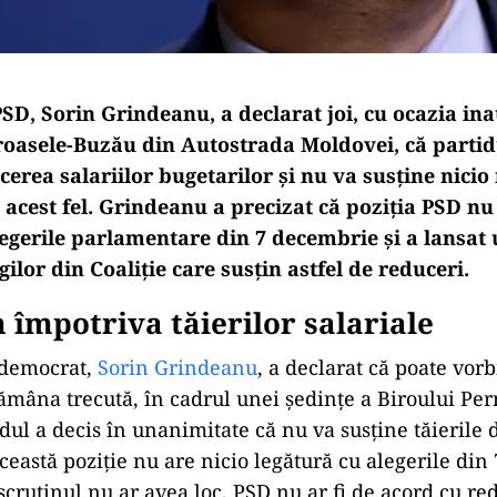
SD, Sorin Grindeanu, a declarat joi, cu ocazia in
troasele-Buzău din Autostrada Moldovei, că partid
cerea salariilor bugetarilor și nu va susține nici
 acest fel. Grindeanu a precizat că poziția PSD nu
legerile parlamentare din 7 decembrie și a lansat 
gilor din Coaliție care susțin astfel de reduceri.
 împotriva tăierilor salariale
-democrat,
Sorin Grindeanu
, a declarat că poate vor
tămâna trecută, în cadrul unei ședințe a Biroului P
dul a decis în unanimitate că nu va susține tăierile d
ceastă poziție nu are nicio legătură cu alegerile din
scrutinul nu ar avea loc, PSD nu ar fi de acord cu re