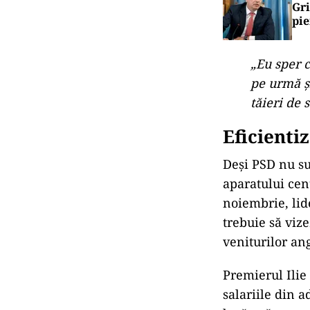
Gri
pie
„Eu sper 
pe urmă şi
tăieri de s
Eficienti
Deși PSD nu sus
aparatului cen
noiembrie, lid
trebuie să vize
veniturilor ang
Premierul Ilie 
salariile din 