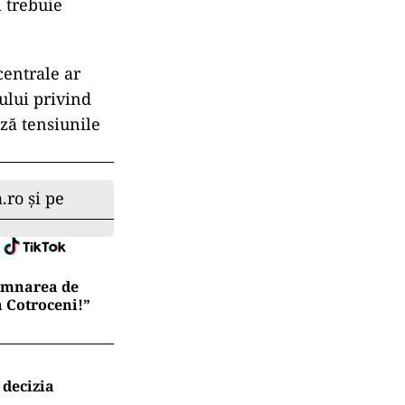
i trebuie
centrale ar
ului privind
ază tensiunile
.ro și pe
semnarea de
a Cotroceni!”
 decizia