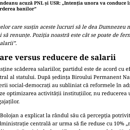
ndeanu acuză PNL și USR: „Intenția unora va conduce î
rderea banilor”
celor care susţin aceste lucruri să le dea Dumnezeu 
 să renunţe. Poziţia noastră este cât se poate de fer
alarii”.
zare versus reducere de salarii
ține scăderea salariilor, partidul este de acord cu e
tral al statului. După ședința Biroului Permanent Na
erii social-democrați au subliniat că reformele în ad
ze optimizarea activității instituțiilor, nu reducerea 
ajaților.
Bolojan a explicat la rândul său că percepția potrivit
administrație centrală ar urma să fie reduse cu 10% „