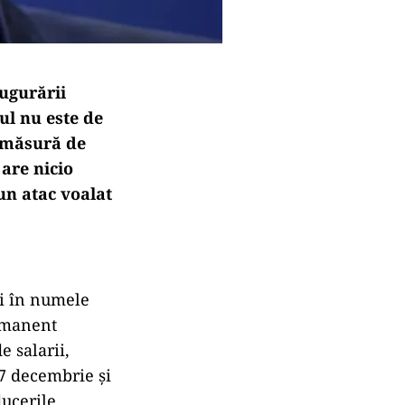
augurării
ul nu este de
o măsură de
 are nicio
un atac voalat
bi în numele
ermanent
e salarii,
 7 decembrie și
ducerile