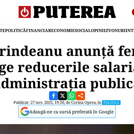
TE
POLITICĂ
FINANCIAR
ECONOMIE
SOCIAL
OPINII
ZVONURI
IN
rindeanu anunță f
ge reducerile salari
dministrația publi
Publicat: 27 nov. 2025, 19:10, de
Corina Oprea
, în
POLITICĂ
Adaugă-ne ca sursă preferată în Google