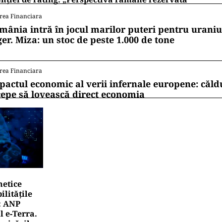
rea Financiara
mânia intră în jocul marilor puteri pentru uraniul
ger. Miza: un stoc de peste 1.000 de tone
rea Financiara
pactul economic al verii infernale europene: căl
cepe să lovească direct economia
netice
litățile
: ANP
l e‑Terra.