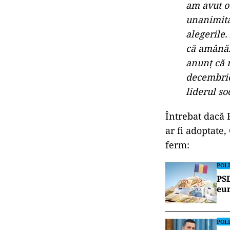
am avut o
unanimitat
alegerile.
că amânăm
anunţ că n
decembrie,
liderul so
Întrebat dacă P
ar fi adoptate
ferm:
POLI
PSD
eur
POLI