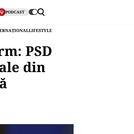
PODCAST
TERNAȚIONAL
LIFESTYLE
erm: PSD
ale din
că