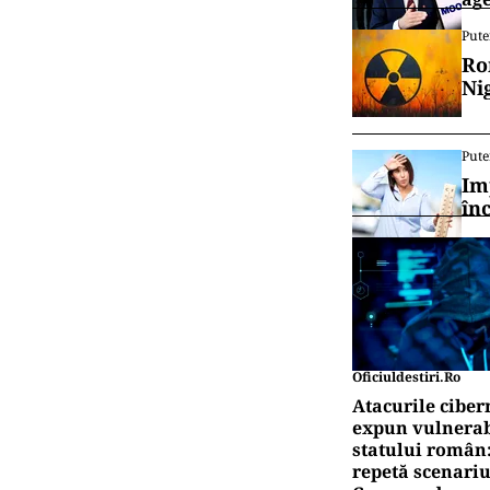
Pute
Ro
Ni
Pute
Im
în
Oficiuldestiri.ro
Atacurile ciber
expun vulnerabi
statului român
repetă scenariu