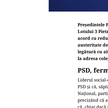
Președintele P
Lotului 3 Pie
acord cu redu
austeritate de
legătură cu a
la adresa cole
PSD, ferm
Liderul social
PSD și că, săp
Național, parti
precizând că a
că, chiar dacă 