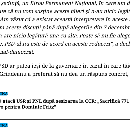
 şedinţă, un Birou Permanent Naţional, în care am d
e că nu vom susţine aceste tăieri şi n-au nicio legă
 Am văzut că a existat această interpretare în aceste 
 aceste discuţii până după alegerile din 7 decembr
-are nicio legătură una cu alta. Poate să nu fie alege
 PSD-ul nu este de acord cu aceste reduceri”, a decl
cial-democrat.
SD ar putea ieși de la guvernare în cazul în care tăie
, Grindeanu a preferat să nu dea un răspuns concret, 
TICĂ
 atacă USR și PNL după sesizarea la CCR: „Sacrifică 771
o pentru Dominic Fritz”
TICĂ