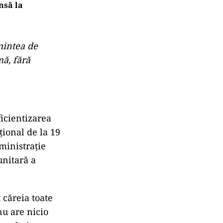
nsă la
mintea de
mă, fără
ficientizarea
ţional de la 19
ministrație
unitară a
 căreia toate
nu are nicio