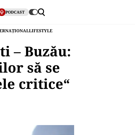
PODCAST
TERNAȚIONAL
LIFESTYLE
ti – Buzău:
lor să se
le critice“