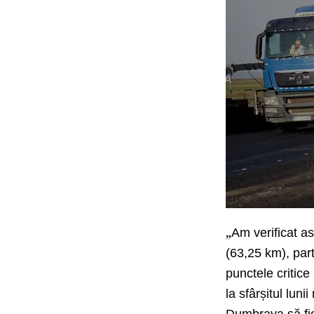
„
Am verificat as
(63,25 km), par
punctele critice
la sfârșitul lun
Dumbrava să fie 