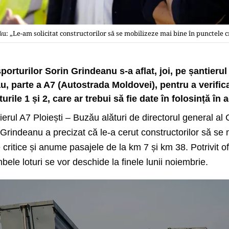
u: „Le-am solicitat constructorilor să se mobilizeze mai bine în punctele c
porturilor Sorin Grindeanu s-a aflat, joi, pe șantierul
u, parte a A7 (Autostrada Moldovei), pentru a verific
turile 1 și 2, care ar trebui să fie date în folosință în 
erul A7 Ploiești – Buzău alături de directorul general al
l Grindeanu a precizat că le-a cerut constructorilor să se
 critice și anume pasajele de la km 7 și km 38. Potrivit ofi
bele loturi se vor deschide la finele lunii noiembrie.