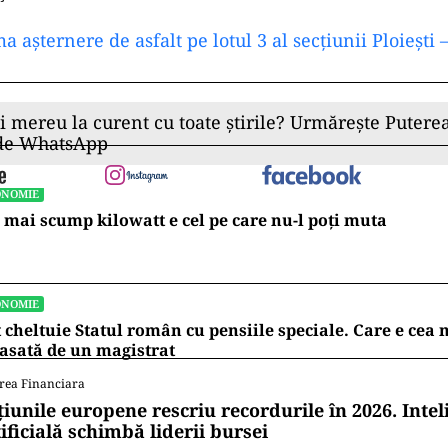
a așternere de asfalt pe lotul 3 al secțiunii Ploiești
ii mereu la curent cu toate știrile? Urmărește Puterea
 de WhatsApp
ONOMIE
 mai scump kilowatt e cel pe care nu-l poți muta
ONOMIE
 cheltuie Statul român cu pensiile speciale. Care e ce
asată de un magistrat
rea Financiara
țiunile europene rescriu recordurile în 2026. Intel
ificială schimbă liderii bursei