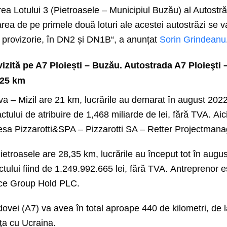
rea Lotului 3 (Pietroasele – Municipiul Buzău) al Autostrăz
ea de pe primele două loturi ale acestei autostrăzi se v
 provizorie, în DN2 și
DN1B“, a anunțat
Sorin Grindeanu
izită pe A7 Ploiești – Buzău. A
utostrada A7 Ploieşti 
,25 km
va – Mizil
are
21 km,
lucrările au demarat în august 2022
ctului de atribuire de
1,468 miliarde de lei, fără TVA.
Aic
esa Pizzarotti&SPA – Pizzarotti SA – Retter Projectma
Pietroasele
are
28,35 km,
lucrările au început tot în augu
ctului
fiind
de 1.249.992.665 lei, fără TVA.
Antreprenor 
ce Group Hold PLC.
ovei (A7) va avea în total aproape 440 de kilometri, de l
niţa cu Ucraina.