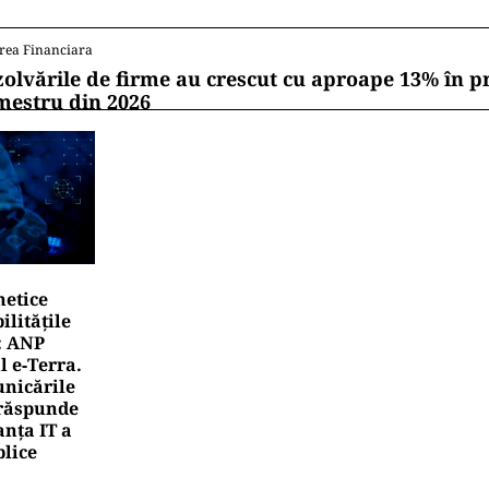
rea Financiara
zolvările de firme au crescut cu aproape 13% în p
mestru din 2026
netice
litățile
: ANP
l e‑Terra.
nicările
e răspunde
nța IT a
blice