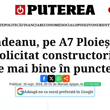
TE
POLITICĂ
FINANCIAR
ECONOMIE
SOCIAL
OPINII
ZVONURI
IN
deanu, pe A7 Ploieș
olicitat constructori
 mai bine în puncte
Publicat: 26 sept. 2024, 20:19, de
Marian Apipie
, în
ECONOMIE
Adaugă-ne ca sursă preferată în Google