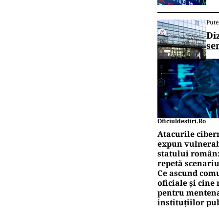
Pute
Di
se
Oficiuldestiri.ro
Atacurile ciber
expun vulnerabi
statului român
repetă scenariu
Ce ascund comu
oficiale și cin
pentru mentena
instituțiilor pu