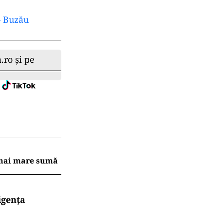
 – Buzău
.ro și pe
a mai mare sumă
igența