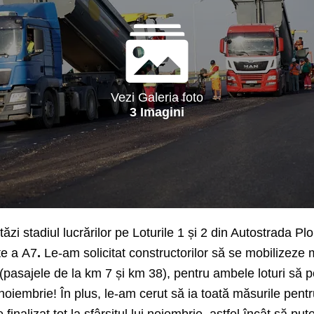
Vezi Galeria foto
3 Imagini
tăzi stadiul lucrărilor pe Loturile 1 și 2 din Autostrada Pl
te a
A7
.
Le-am solicitat constructorilor să se mobilizeze 
 (pasajele de la km 7 și km 38), pentru ambele loturi să p
ii noiembrie! În plus, le-am cerut să ia toată măsurile pen
finalizat tot la sfârșitul lui noiembrie, astfel încât să pu