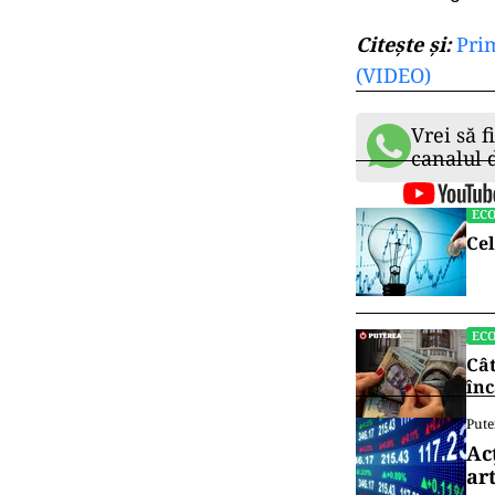
Citește și:
Prim
(VIDEO)
Vrei să f
canalul
EC
Cel
EC
Cât
înc
Pute
Ac
art