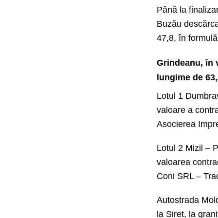
Până la finaliza
Buzău descărcar
47,8, în formulă
Grindeanu, în v
lungime de 63
Lotul 1 Dumbra
valoare a contra
Asocierea Impr
Lotul 2 Mizil – 
valoarea contra
Coni SRL – Tra
Autostrada Mold
la Siret, la gra