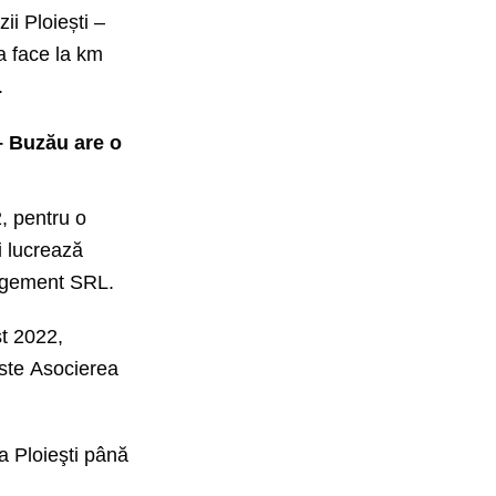
ii Ploiești –
a face la km
.
– Buzău are o
, pentru o
i lucrează
nagement SRL.
st 2022,
este
Asocierea
a Ploieşti până