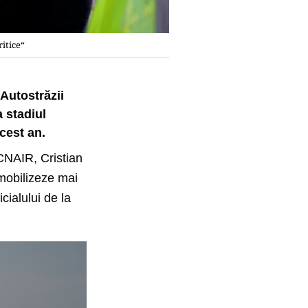
ritice“
 Autostrăzii
a stadiul
acest an.
 CNAIR, Cristian
 mobilizeze mai
cialului de la