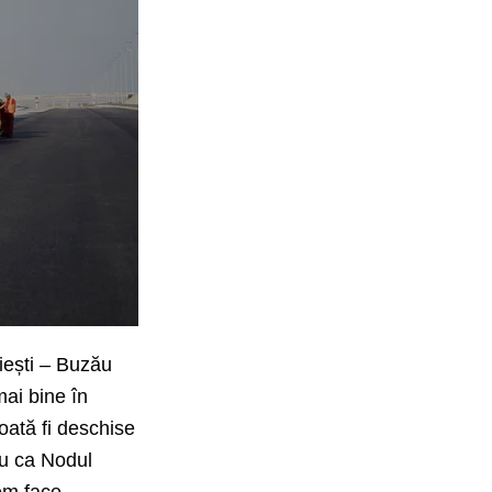
oiești – Buzău
mai bine în
oată fi deschise
tru ca Nodul
tem face