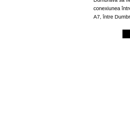
conexiunea între
A7, între Dumbr