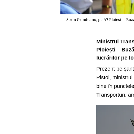
Sorin Grindeanu, pe A7 Ploiești – Buză
Ministrul Trans
Ploiești – Buză
lucrărilor pe lo
Prezent pe șanti
Pistol, ministru
bine în punctele
Transporturi, am