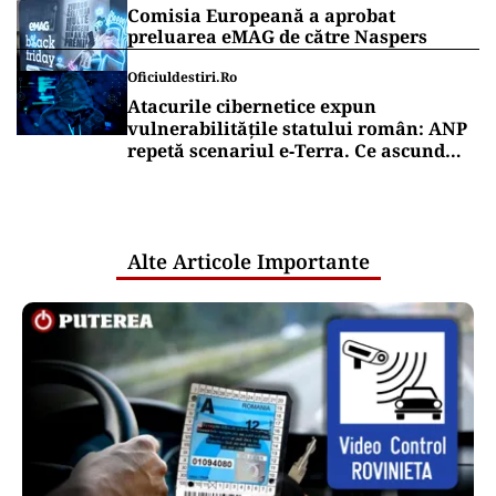
Comisia Europeană a aprobat
preluarea eMAG de către Naspers
Oficiuldestiri.ro
Atacurile cibernetice expun
vulnerabilitățile statului român: ANP
repetă scenariul e‑Terra. Ce ascund
comunicările oficiale și cine răspunde
pentru mentenanța IT a instituțiilor
publice
Alte Articole Importante