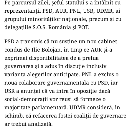
Pe parcursul zilei, șeful statului s-a întâlnit cu
reprezentanții PSD, AUR, PNL, USR, UDMR, ai
grupului minorităților naționale, precum și cu
delegațiile S.O.S. România și POT.
PSD a transmis că nu susține un nou cabinet
condus de Ilie Bolojan, în timp ce AUR și-a
exprimat disponibilitatea de a prelua
guvernarea și a adus în discuție inclusiv
varianta alegerilor anticipate. PNL a exclus o
nouă colaborare guvernamentală cu PSD, iar
USR a anunțat că va intra în opoziție dacă
social-democrații vor reuși să formeze o
majoritate parlamentară. UDMR consideră, în
schimb, că refacerea fostei coaliții de guvernare
ar trebui analizată.