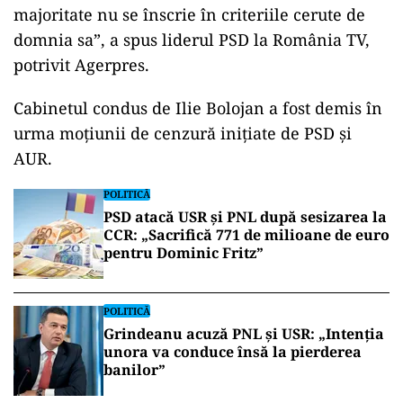
majoritate nu se înscrie în criteriile cerute de
domnia sa”, a spus liderul PSD la România TV,
potrivit Agerpres.
Cabinetul condus de Ilie Bolojan a fost demis în
urma moțiunii de cenzură inițiate de PSD și
AUR.
POLITICĂ
PSD atacă USR și PNL după sesizarea la
CCR: „Sacrifică 771 de milioane de euro
pentru Dominic Fritz”
POLITICĂ
Grindeanu acuză PNL și USR: „Intenția
unora va conduce însă la pierderea
banilor”