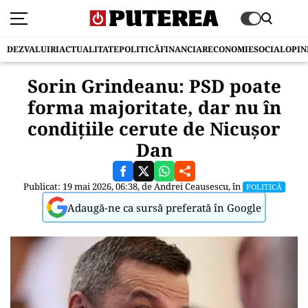
DEZVALUIRI
ACTUALITATE
POLITICĂ
FINANCIAR
ECONOMIE
SOCIAL
OPIN
Sorin Grindeanu: PSD poate
forma majoritate, dar nu în
condițiile cerute de Nicuşor
Dan
Publicat: 19 mai 2026, 06:38, de
Andrei Ceausescu
, în
POLITICĂ
Adaugă-ne ca sursă preferată în Google