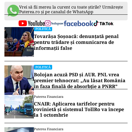
Vrei să fii mereu la curent cu toate știrile? Urmărește
Puterea.ro și pe canalul de WhatsApp
POLITICĂ
Tovarășa Șoșoacă: denunțată penal
pentru trădare și comunicarea de
informații false
POLITICĂ
Bolojan acuză PSD și AUR. PNL vrea
premier tehnocrat: „Au lăsat România
în faza finală de absorbţie a PNRR”
Puterea Financiara
CNAIR: Aplicarea tarifelor pentru
rovinietă și sistemul TollRo va începe
la 1 octombrie
Puterea Financiara