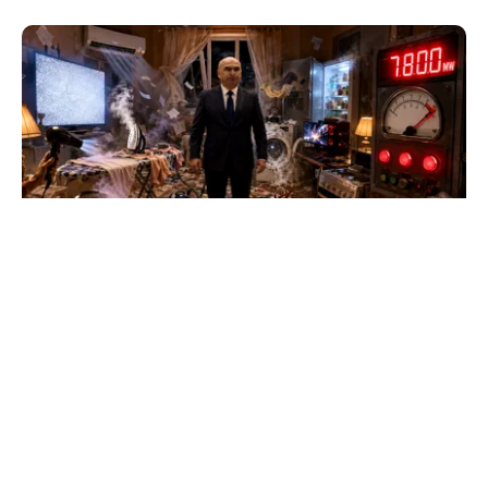
NECONVENTIONAL
FrikiPedia: răzbunarea electrocasnicelor.
Românii îl atacă pe Bolojan cu fierul de călcat
TOS
Politica Cookies
Protecția Datelor Personale
Despre Noi
Publicitate
Echipa