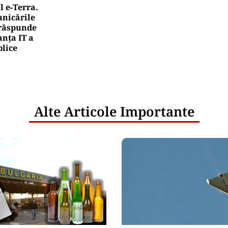
l e‑Terra.
nicările
e răspunde
nța IT a
blice
Alte Articole Importante