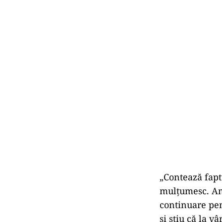
„Contează faptu
mulțumesc. Am 
continuare pen
şi ştiu că la v