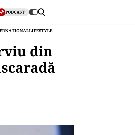
PODCAST
TERNAȚIONAL
LIFESTYLE
rviu din
ascaradă