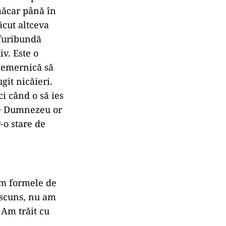
măcar până în
cut altceva
 furibundă
iv. Este o
 nemernică să
git nicăieri.
ci când o să ies
âte Dumnezeu or
r-o stare de
am formele de
ascuns, nu am
 Am trăit cu