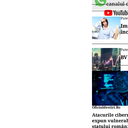
canalul
Pute
Im
în
Pute
BV
Oficiuldestiri.ro
Atacurile ciber
expun vulnerabi
statului român