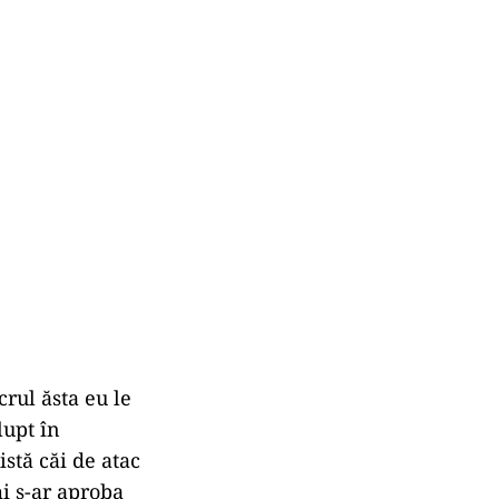
crul ăsta eu le
lupt în
stă căi de atac
mi s-ar aproba