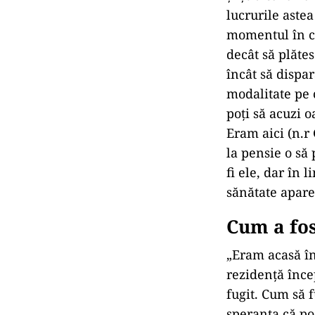
lucrurile aste
momentul în ca
decât să plăte
încât să dispa
modalitate pe 
poţi să acuzi o
Eram aici (n.r 
la pensie o să 
fi ele, dar în 
sănătate apare
Cum a fos
„Eram acasă în
rezidență înce
fugit. Cum să 
speranța că po