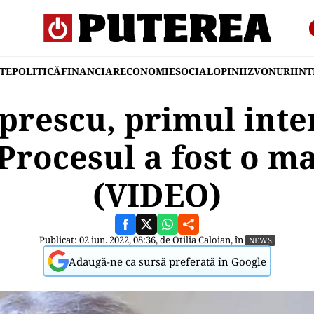
TE
POLITICĂ
FINANCIAR
ECONOMIE
SOCIAL
OPINII
ZVONURI
IN
prescu, primul inte
 Procesul a fost o m
(VIDEO)
Publicat: 02 iun. 2022, 08:36, de
Otilia Caloian
, în
NEWS
Adaugă-ne ca sursă preferată în Google