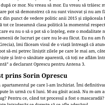
a după ce mor. Nu vreau să mor. Eu vreau să trăiesc 
re pot să demonstrez că nu sunt vinovat şi nu am fă
sc din punct de vedere politic anii 2015 şi zăpăceala
ră tot ce înseamnă clasa politică la momentul respect
care eu nu o să o pot să o înțeleg, este o modalitate
amenii de lucruri pe care nu le-au făcut. Eu nu am fu
Grecia), îmi făceam visul de o viaţă întreagă că atun
pot să-mi petrec liniștit zilele pe care le mai am, c
liniște şi într-o sănătate aparentă, că toţi ne aflăm înt
ntă” a declarant Oprescu pentru Antena 3.
t prins Sorin Oprescu
 apartamentul pe care l-am închiriat. Îmi definitiv
pute în urmă cu 6 luni. M-au găsit acasă. Nu m-am 
fug? Pentru ce, când tot procesul a fost o mascaradă?
ate întradevăr se dorește să se afle adevărul.