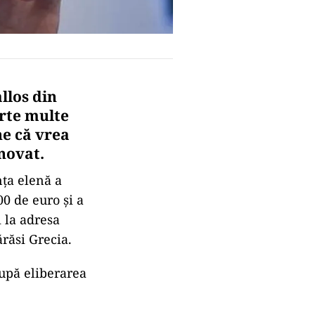
llos din
arte multe
ne că vrea
novat.
nța elenă a
00 de euro şi a
 la adresa
răsi Grecia.
după eliberarea