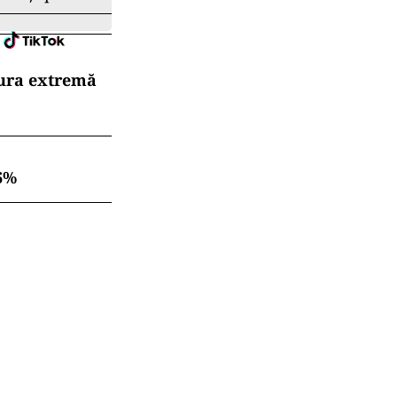
dura extremă
6%