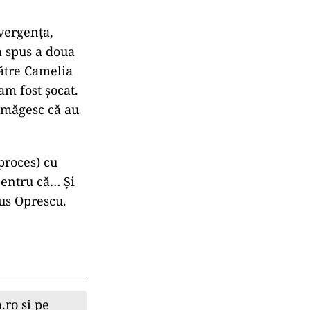
ivergența,
-a spus a doua
către Camelia
am fost şocat.
zamăgesc că au
 proces) cu
pentru că… Şi
pus Oprescu.
.ro și pe