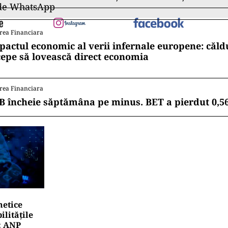
 de WhatsApp
rea Financiara
pactul economic al verii infernale europene: căl
cepe să lovească direct economia
rea Financiara
B încheie săptămâna pe minus. BET a pierdut 0,5
netice
litățile
: ANP