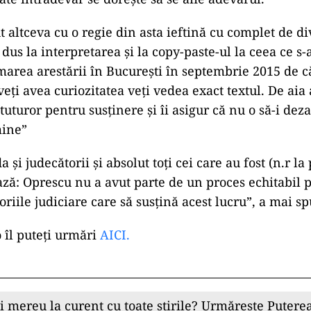
t altceva cu o regie din asta ieftină cu complet de d
 dus la interpretarea şi la copy-paste-ul la ceea ce s
marea arestării în Bucureşti în septembrie 2015 de 
ți avea curiozitatea veți vedea exact textul. De aia 
uturor pentru susținere şi îi asigur că nu o să-i de
mine”
a şi judecătorii şi absolut toţi cei care au fost (n.r la
ză: Oprescu nu a avut parte de un proces echitabil 
oriile judiciare care să susţină acest lucru”, a mai s
o îl puteți urmări
AICI.
ii mereu la curent cu toate știrile? Urmărește Puterea