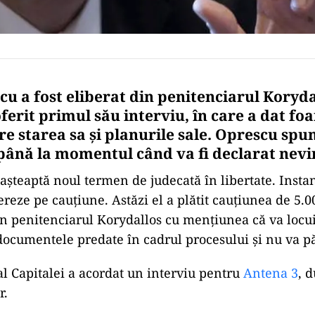
cu a fost eliberat din penitenciarul Koryda
oferit primul său interviu, în care a dat fo
re starea sa și planurile sale. Oprescu spu
 până la momentul când va fi declarat nevi
aşteaptă noul termen de judecată în libertate. Insta
bereze pe cauțiune. Astăzi el a plătit cauțiunea de 5.0
din penitenciarul Korydallos cu mențiunea că va locui
 documentele predate în cadrul procesului şi nu va pă
al Capitalei a acordat un interviu pentru
Antena 3
, 
r.