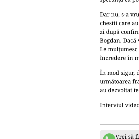
Dar nu, s-a vru
chestii care au
zi după confir
Bogdan. Dacă ve
Le mulțumesc t
încredere în 
În mod sigur, d
următoarea fra
au dezvoltat te
Interviul vide
Vrei să f