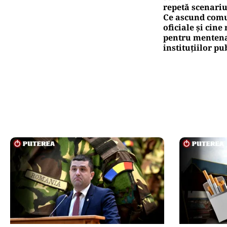
repetă scenariu
Ce ascund comu
oficiale și cin
pentru mentena
instituțiilor pu