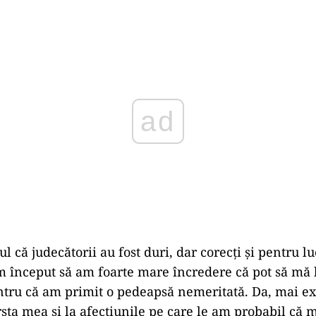
Play
l că judecătorii au fost duri, dar corecți şi pentru lu
început să am foarte mare încredere că pot să mă 
tru că am primit o pedeapsă nemeritată. Da, mai exi
ârsta mea şi la afecțiunile pe care le am probabil că 