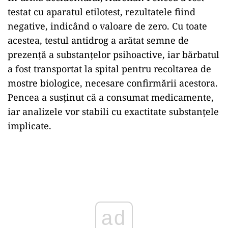
testat
cu
aparatul
etilotest,
rezultatele
fiind
negative,
indicând
o
valoare
de
zero.
Cu
toate
acestea,
testul
antidrog
a
arătat
semne
de
prezență
a
substanțelor
psihoactive,
iar
bărbatul
a
fost
transportat
la
spital
pentru
recoltarea
de
mostre
biologice,
necesare
confirmării
acestora.
Pencea
a
susținut
că
a
consumat
medicamente,
iar
analizele
vor
stabili
cu
exactitate
substanțele
implicate.
Play