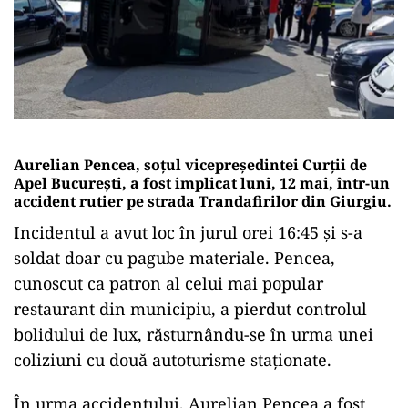
Aurelian
Pencea,
soțul
vicepreședintei
Curții
de
Apel
București,
a
fost
implicat
luni,
12
mai,
într-
un
accident
rutier
pe
strada
Trandafirilor
din
Giurgiu.
Incidentul
a
avut
loc
în
jurul
orei
16:
45
și
s-
a
soldat
doar
cu
pagube
materiale.
Pencea,
cunoscut
ca
patron
al
celui
mai
popular
restaurant
din
municipiu,
a
pierdut
controlul
bolidului
de
lux,
răsturnându-
se
în
urma
unei
coliziuni
cu
două
autoturisme
staționate.
În
urma
accidentului,
Aurelian
Pencea
a
fost