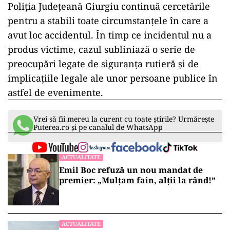
Poliția
Județeană
Giurgiu
continuă
cercetările
pentru
a
stabili
toate
circumstanțele
în
care
a
avut
loc
accidentul.
În
timp
ce
incidentul
nu
a
produs
victime,
cazul
subliniază
o
serie
de
preocupări
legate
de
siguranța
rutieră
și
de
implicațiile
legale
ale
unor
persoane
publice
în
astfel
de
evenimente.
Vrei să fii mereu la curent cu toate știrile? Urmărește
Puterea.ro și pe canalul de WhatsApp
ACTUALITATE
Emil Boc refuză un nou mandat de
premier: „Mulțam fain, alții la rând!”
ACTUALITATE