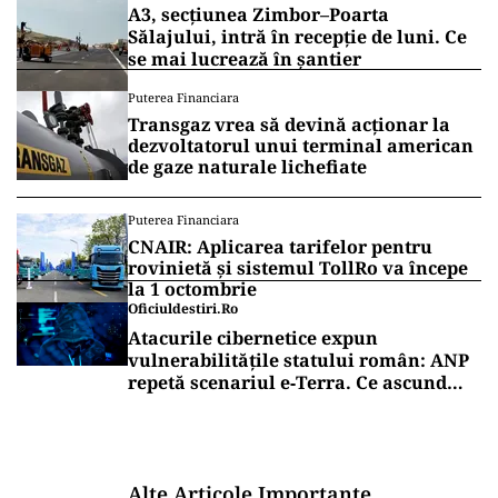
A3, secțiunea Zimbor–Poarta
Sălajului, intră în recepție de luni. Ce
se mai lucrează în șantier
Puterea Financiara
Transgaz vrea să devină acționar la
dezvoltatorul unui terminal american
de gaze naturale lichefiate
Puterea Financiara
CNAIR: Aplicarea tarifelor pentru
rovinietă și sistemul TollRo va începe
la 1 octombrie
Oficiuldestiri.ro
Atacurile cibernetice expun
vulnerabilitățile statului român: ANP
repetă scenariul e‑Terra. Ce ascund
comunicările oficiale și cine răspunde
pentru mentenanța IT a instituțiilor
publice
Alte Articole Importante