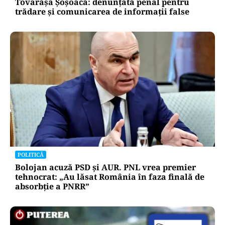
Tovarășa Șoșoacă: denunțată penal pentru
trădare și comunicarea de informații false
POLITICĂ
Bolojan acuză PSD și AUR. PNL vrea premier
tehnocrat: „Au lăsat România în faza finală de
absorbţie a PNRR”