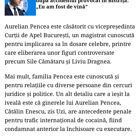
după accidentul provocat în Bistrița:
„Eu am fost de vină”
Aurelian
Pencea
este
căsătorit
cu
vicepreședinta
Curții
de
Apel
București, un magistrat
cunoscută
pentru
implicarea
sa
în
dosare
celebre,
printre
care
eliberarea
unor
figuri
controversate
precum
Sile
Cămătaru
și
Liviu
Dragnea.
Mai
mult,
familia
Pencea
este
cunoscută
și
pentru
relațiile
cu
diverse
persoane
din
cercuri
juridice
și
politice.
Un
alt
detaliu
care
a
ieșit
la
iveală
este
că
ginerele
lui
Aurelian
Pencea,
Cătălin
Enescu,
zis
Uzi,
are
antecedente
penale
pentru
trafic
internațional
de
cocaină,
fiind
condamnat
anterior
la
închisoare
cu
executare.