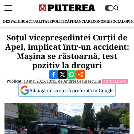
DEZVALUIRI
ACTUALITATE
POLITICĂ
FINANCIAR
ECONOMIE
SOCIAL
OPIN
Soțul vicepreședintei Curții de
Apel, implicat într-un accident:
Mașina se răstoarnă, test
pozitiv la droguri
Publicat: 13 mai 2025, 10:15, de
Andrei Ceausescu
, în
ACTUALITATE
Adaugă-ne ca sursă preferată în Google