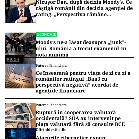
Nicușor Dan, după decizia Moody’s. Ce
câștigă românii din decizia agenției de
rating: „Perspectiva rămâne
rezervată”
ECONOMIE
Moody’s ne-a lăsat deasupra „junk”-
ului. România a trecut examenul cu
nota minimă
Puterea Financiara
Ce înseamnă pentru viața de zi cu zi a
românilor ratingul „Baa3 cu
perspectivă negativă” acordat de
agențiile financiare
Puterea Financiara
Ruptură în cooperarea valutară
occidentală? SUA au intervenit pe
piața valutară fără să consulte BCE
Oficiuldestiri.ro
Atacurile cibernetice expun