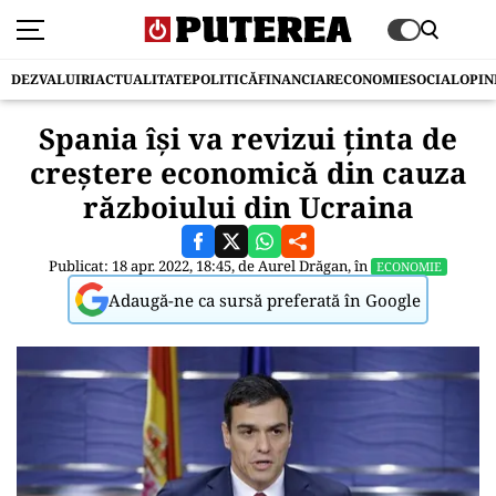
DEZVALUIRI
ACTUALITATE
POLITICĂ
FINANCIAR
ECONOMIE
SOCIAL
OPIN
Spania își va revizui ținta de
creștere economică din cauza
războiului din Ucraina
Publicat: 18 apr. 2022, 18:45, de
Aurel Drăgan
, în
ECONOMIE
Adaugă-ne ca sursă preferată în Google