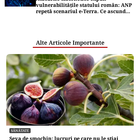
vulnerabilitățile statului român: ANP
repetă scenariul e‑Terra. Ce ascund
comunicările oficiale și cine răspunde
pentru mentenanța IT a instituțiilor
publice
Alte Articole Importante
SĂNĂTATE
Seva de smochin: lucruri pe care nu le știai