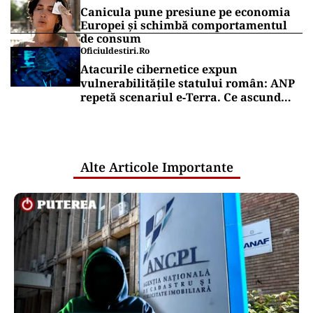
Canicula pune presiune pe economia
Europei și schimbă comportamentul
de consum
Oficiuldestiri.ro
Atacurile cibernetice expun
vulnerabilitățile statului român: ANP
repetă scenariul e‑Terra. Ce ascund
comunicările oficiale și cine răspunde
pentru mentenanța IT a instituțiilor
publice
Alte Articole Importante