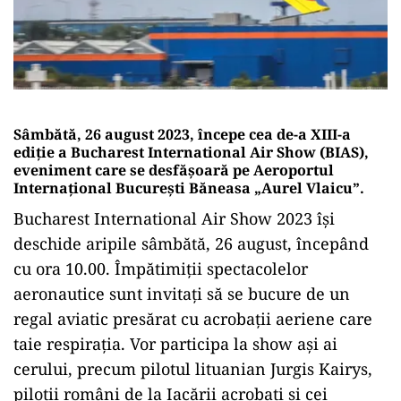
Sâmbătă, 26 august 2023, începe cea de-a XIII-a
ediție a Bucharest International Air Show (BIAS),
eveniment care se desfășoară pe Aeroportul
Internațional București Băneasa „Aurel Vlaicu”.
Bucharest International Air Show 2023 își
deschide aripile sâmbătă, 26 august, începând
cu ora 10.00. Împătimiții spectacolelor
aeronautice sunt invitați să se bucure de un
regal aviatic presărat cu acrobații aeriene care
taie respirația. Vor participa la show ași ai
cerului, precum pilotul lituanian Jurgis Kairys,
piloții români de la Iacării acrobați și cei