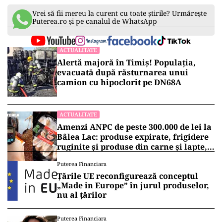
Vrei să fii mereu la curent cu toate știrile? Urmărește
Puterea.ro și pe canalul de WhatsApp
ACTUALITATE
Alertă majoră în Timiș! Populația,
evacuată după răsturnarea unui
camion cu hipoclorit pe DN68A
ACTUALITATE
Amenzi ANPC de peste 300.000 de lei la
Bâlea Lac: produse expirate, frigidere
ruginite și produse din carne și lapte,
lăsate la soare
Puterea Financiara
Țările UE reconfigurează conceptul
„Made in Europe” în jurul produselor,
nu al țărilor
Puterea Financiara