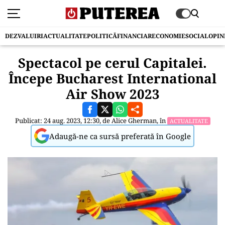
DEZVALUIRI
ACTUALITATE
POLITICĂ
FINANCIAR
ECONOMIE
SOCIAL
OPIN
Spectacol pe cerul Capitalei.
Începe Bucharest International
Air Show 2023
Publicat: 24 aug. 2023, 12:30, de
Alice Gherman
, în
ACTUALITATE
Adaugă-ne ca sursă preferată în Google