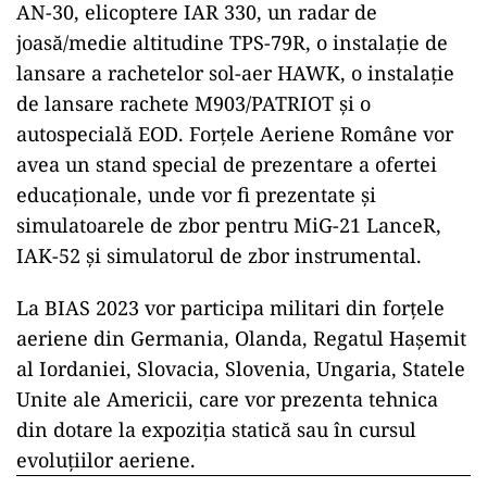
AN-30, elicoptere IAR 330, un radar de
joasă/medie altitudine TPS-79R, o instalație de
lansare a rachetelor sol-aer HAWK, o instalaţie
de lansare rachete M903/PATRIOT și o
autospecială EOD. Forțele Aeriene Române vor
avea un stand special de prezentare a ofertei
educaționale, unde vor fi prezentate și
simulatoarele de zbor pentru MiG-21 LanceR,
IAK-52 și simulatorul de zbor instrumental.
La BIAS 2023 vor participa militari din forțele
aeriene din Germania, Olanda, Regatul Hașemit
al Iordaniei, Slovacia, Slovenia, Ungaria, Statele
Unite ale Americii, care vor prezenta tehnica
din dotare la expoziția statică sau în cursul
evoluțiilor aeriene.