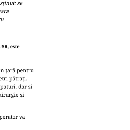
sţinut: se
vara
ru
USR, este
in țară pentru
tri pătrați.
paturi, dar și
irurgie și
operator va