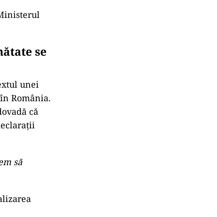
Ministerul
nătate se
extul unei
i în România.
 dovadă că
eclarații
pem să
alizarea