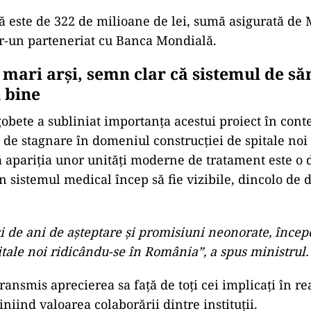
ală este de 322 de milioane de lei, sumă asigurată de 
tr-un parteneriat cu Banca Mondială.
 mari arși, semn clar că sistemul de să
 bine
bete a subliniat importanța acestui proiect în cont
 de stagnare în domeniul construcției de spitale no
că apariția unor unități moderne de tratament este o
 sistemul medical încep să fie vizibile, dincolo de d
i de ani de aşteptare şi promisiuni neonorate, înce
tale noi ridicându-se în România”, a spus ministrul.
transmis aprecierea sa față de toți cei implicați în re
iniind valoarea colaborării dintre instituții.