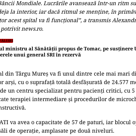
Băncii Mondiale. Lucrările avansează într-un ritm su
eja la interior, iar dacă ritmul se menţine, în primă
tor acest spital va fi funcţional”, a transmis Alexand
potrivit news.ro.
VĂLUIRI
l ministru al Sănătății propus de Tomac, pe susținere 
erele unui general SRI în rezervă
l din Târgu Mureș va fi unul dintre cele mai mari d
r arși, cu o suprafață totală desfășurată de 24.577 me
de un centru specializat pentru pacienți critici, cu 5 
cate terapiei intermediare și procedurilor de microch
nstructivă.
 ATI va avea o capacitate de 57 de paturi, iar blocul 
săli de operație, amplasate pe două niveluri.