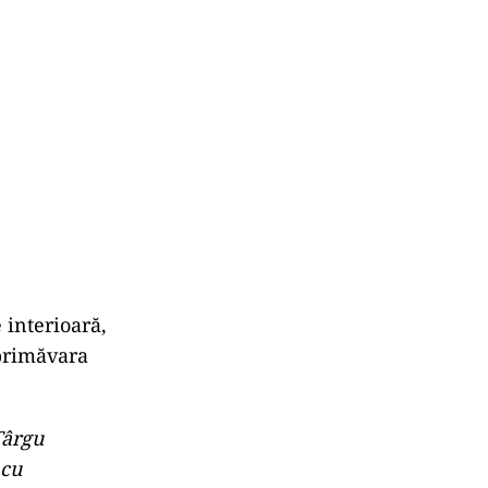
 interioară,
 primăvara
Târgu
 cu