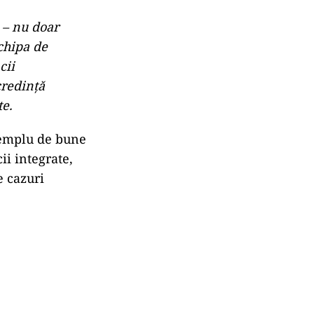
 – nu doar
echipa de
cii
credinţă
te.
exemplu de bune
ii integrate,
e cazuri