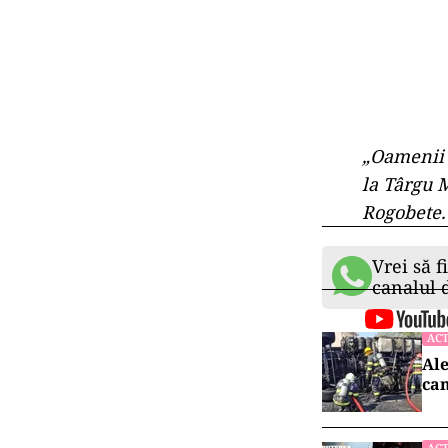
„Oamenii m
la Târgu 
Rogobete.
Vrei să f
canalul
ACT
Ale
cam
ACT