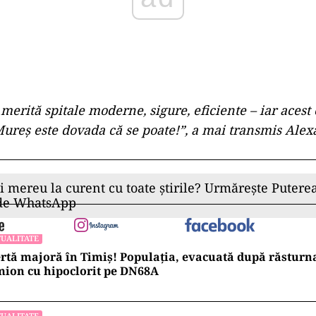
erită spitale moderne, sigure, eficiente – iar acest
Mureş este dovada că se poate!”, a mai transmis Ale
ii mereu la curent cu toate știrile? Urmărește Puterea
 de WhatsApp
UALITATE
rtă majoră în Timiș! Populația, evacuată după răsturn
ion cu hipoclorit pe DN68A
UALITATE