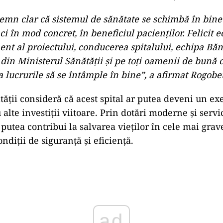
semn clar că sistemul de sănătate se schimbă în bine
 ci în mod concret, în beneficiul pacienţilor. Felicit 
t al proiectului, conducerea spitalului, echipa Băn
din Ministerul Sănătăţii şi pe toţi oamenii de bună 
a lucrurile să se întâmple în bine”, a afirmat Rogobe
tății consideră că acest spital ar putea deveni un 
 alte investiții viitoare. Prin dotări moderne și servic
putea contribui la salvarea vieților în cele mai grav
ndiții de siguranță și eficiență.
ad