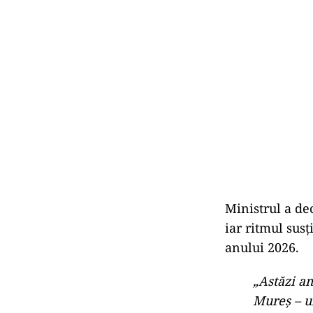
Ministrul a dec
iar ritmul sus
anului 2026.
„Astăzi am
Mureş – un