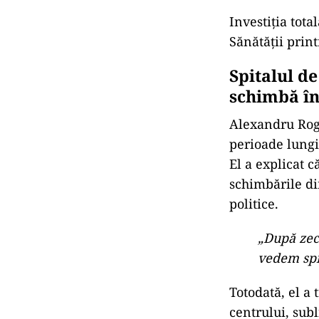
Investiția tot
Sănătății prin
Spitalul de
schimbă în
Alexandru Rogo
perioade lungi
El a explicat 
schimbările din
politice.
„După zec
vedem spi
Totodată, el a 
centrului, subl