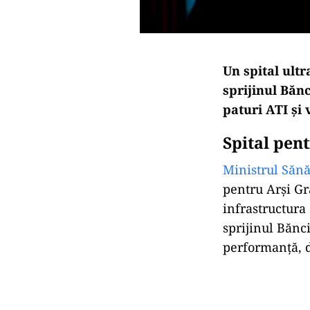
Un spital ult
sprijinul Bănc
paturi ATI și
Spital pen
Ministrul Sănă
pentru Arși Gr
infrastructura
sprijinul Bănc
performanță, de