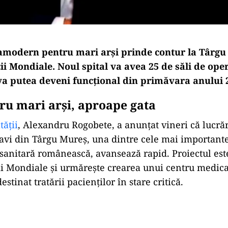
ramodern pentru mari arși prinde contur la Târgu
ii Mondiale. Noul spital va avea 25 de săli de oper
 va putea deveni funcțional din primăvara anului 
tru mari arși, aproape gata
tății
, Alexandru Rogobete, a anunțat vineri că lucrăr
avi din Târgu Mureș, una dintre cele mai importante 
 sanitară românească, avansează rapid. Proiectul este
ii Mondiale și urmărește crearea unui centru medica
stinat tratării pacienților în stare critică.
Play