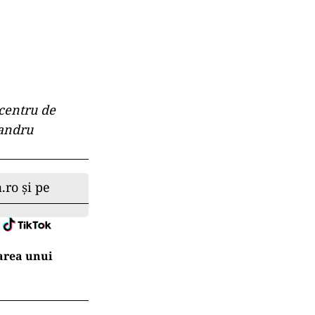
 centru de
xandru
.ro și pe
area unui