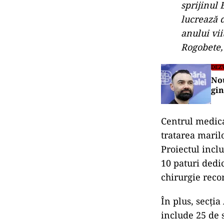
sprijinul 
lucrează d
anului vii
Rogobete, 
DEZ
Nou
gin
Centrul medica
tratarea marilo
Proiectul inclu
10 paturi dedi
chirurgie reco
În plus, secția
include 25 de 