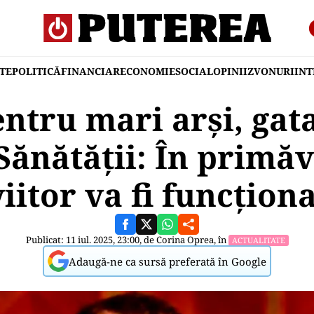
TE
POLITICĂ
FINANCIAR
ECONOMIE
SOCIAL
OPINII
ZVONURI
IN
entru mari arși, gata
Sănătății: În primă
viitor va fi funcţiona
Publicat: 11 iul. 2025, 23:00, de
Corina Oprea
, în
ACTUALITATE
Adaugă-ne ca sursă preferată în Google