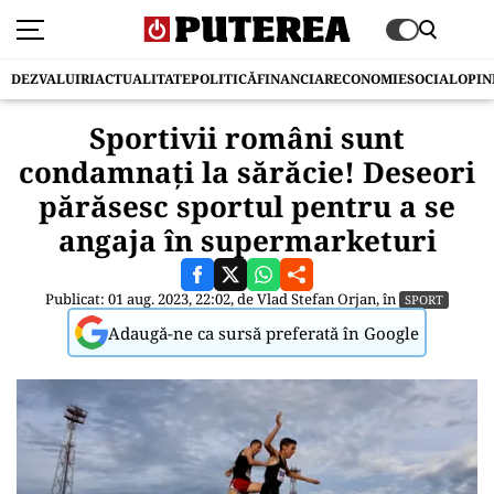
DEZVALUIRI
ACTUALITATE
POLITICĂ
FINANCIAR
ECONOMIE
SOCIAL
OPIN
Sportivii români sunt
condamnați la sărăcie! Deseori
părăsesc sportul pentru a se
angaja în supermarketuri
Publicat: 01 aug. 2023, 22:02, de
Vlad Stefan Orjan
, în
SPORT
Adaugă-ne ca sursă preferată în Google