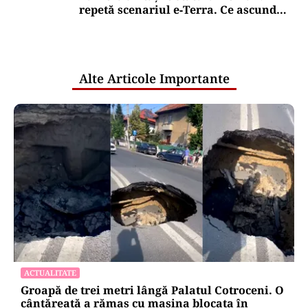
repetă scenariul e‑Terra. Ce ascund
comunicările oficiale și cine răspunde
pentru mentenanța IT a instituțiilor
publice
Alte Articole Importante
ACTUALITATE
Groapă de trei metri lângă Palatul Cotroceni. O
cântăreață a rămas cu mașina blocata în