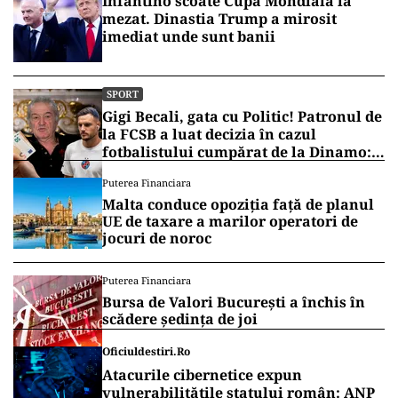
Infantino scoate Cupa Mondială la
mezat. Dinastia Trump a mirosit
imediat unde sunt banii
SPORT
Gigi Becali, gata cu Politic! Patronul de
la FCSB a luat decizia în cazul
fotbalistului cumpărat de la Dinamo:
„Fac curățenie! Nu e de echipa asta”
Puterea Financiara
Malta conduce opoziția față de planul
UE de taxare a marilor operatori de
jocuri de noroc
Puterea Financiara
Bursa de Valori București a închis în
scădere ședința de joi
Oficiuldestiri.ro
Atacurile cibernetice expun
vulnerabilitățile statului român: ANP