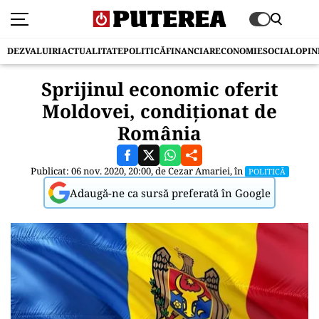
DEZVALUIRI
ACTUALITATE
POLITICĂ
FINANCIAR
ECONOMIE
SOCIAL
OPIN
Sprijinul economic oferit
Moldovei, condiționat de
România
Publicat: 06 nov. 2020, 20:00, de
Cezar Amariei
, în
POLITICĂ
Adaugă-ne ca sursă preferată în Google