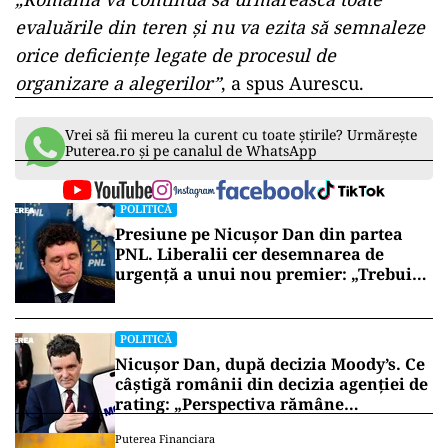
evaluările din teren şi nu va ezita să semnaleze
orice deficienţe legate de procesul de
organizare a alegerilor”
, a spus Aurescu.
Vrei să fii mereu la curent cu toate știrile? Urmărește
Puterea.ro și pe canalul de WhatsApp
POLITICĂ
Presiune pe Nicușor Dan din partea
PNL. Liberalii cer desemnarea de
urgență a unui nou premier: „Trebuie
să iasă fum alb de la Cotroceni!”
POLITICĂ
Nicușor Dan, după decizia Moody’s. Ce
câștigă românii din decizia agenției de
rating: „Perspectiva rămâne
rezervată”
Puterea Financiara