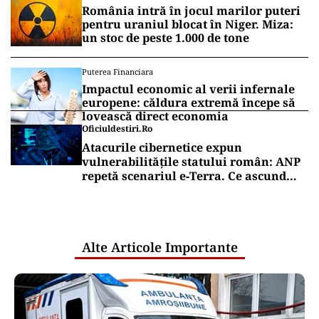
România intră în jocul marilor puteri
pentru uraniul blocat în Niger. Miza:
un stoc de peste 1.000 de tone
Puterea Financiara
Impactul economic al verii infernale
europene: căldura extremă începe să
lovească direct economia
Oficiuldestiri.ro
Atacurile cibernetice expun
vulnerabilitățile statului român: ANP
repetă scenariul e‑Terra. Ce ascund
comunicările oficiale și cine răspunde
pentru mentenanța IT a instituțiilor
publice
Alte Articole Importante