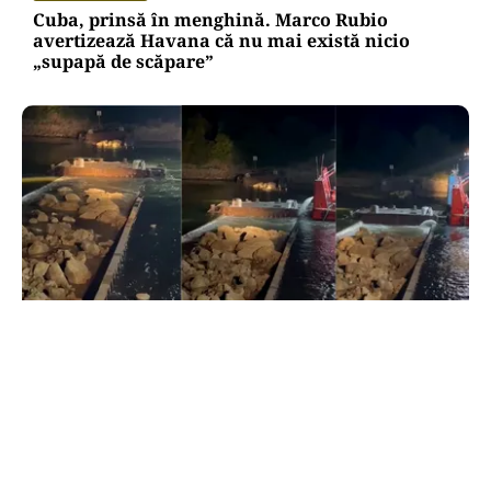
Cuba, prinsă în menghină. Marco Rubio
avertizează Havana că nu mai există nicio
„supapă de scăpare”
ACTUALITATE
Primele două barje, scufundate cu succes în
Dunăre. Radu Miruță: „Este o procedură lentă
pentru a se așeza cât mai bine”