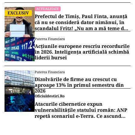
ACTUALITATE
EXCLUSIV
Prefectul de Timiș, Paul Finta, anunță
că nu se consideră dator nimănui, în
scandalul Fritz! „Nu am a mă teme de
nimic!”
Puterea Financiara
Acțiunile europene rescriu recordurile
în 2026. Inteligența artificială schimbă
liderii bursei
Puterea Financiara
Dizolvările de firme au crescut cu
aproape 13% în primul semestru din
2026
Oficiuldestiri.ro
Atacurile cibernetice expun
vulnerabilitățile statului român: ANP
repetă scenariul e‑Terra. Ce ascund
comunicările oficiale și cine răspunde
pentru mentenanța IT a instituțiilor
publice