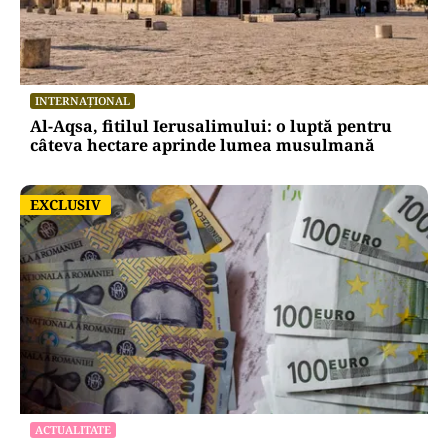
INTERNAȚIONAL
Al-Aqsa, fitilul Ierusalimului: o luptă pentru
câteva hectare aprinde lumea musulmană
EXCLUSIV
EXCLUSIV
ACTUALITATE