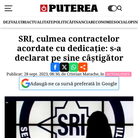
DEZVALUIRI
ACTUALITATE
POLITICĂ
FINANCIAR
ECONOMIE
SOCIAL
OPIN
SRI, culmea contractelor
acordate cu dedicație: s-a
declarat pe sine câștigător
Publicat: 28 sept. 2023, 08:30, de
Cristian Matache
, în
ACTUALITATE
Adaugă-ne ca sursă preferată în Google