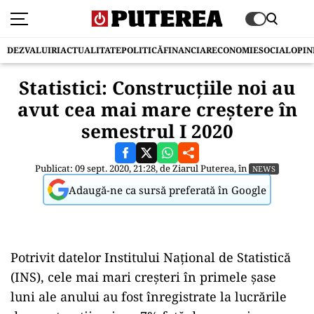
DEZVALUIRI
ACTUALITATE
POLITICĂ
FINANCIAR
ECONOMIE
SOCIAL
OPIN
Statistici: Construcţiile noi au
avut cea mai mare creștere în
semestrul I 2020
Publicat: 09 sept. 2020, 21:28, de
Ziarul Puterea
, în
NEWS
Adaugă-ne ca sursă preferată în Google
Potrivit datelor Institului Național de Statistică
(INS), cele mai mari creșteri în primele șase
luni ale anului au fost înregistrate la lucrările