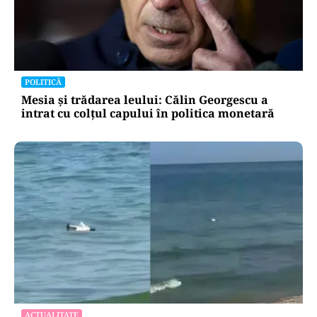
POLITICĂ
Mesia și trădarea leului: Călin Georgescu a
intrat cu colțul capului în politica monetară
ACTUALITATE