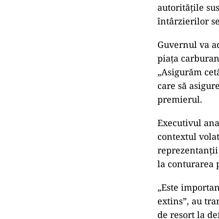
autoritățile su
întârzierilor 
Guvernul va a
piața carburanț
„Asigurăm cetăț
care să asigur
premierul.
Executivul ana
contextul volat
reprezentanții
la conturarea 
„Este importan
extins”, au tr
de resort la d