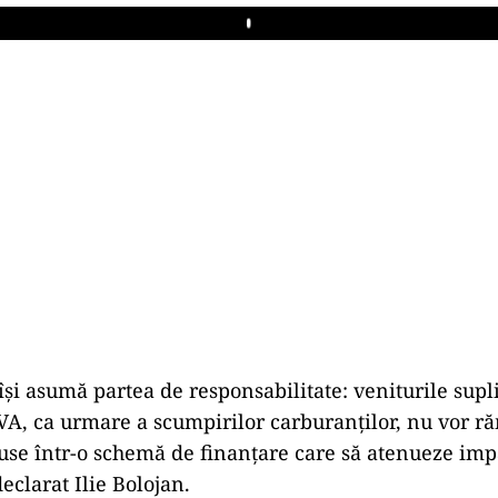
Play
își asumă partea de responsabilitate: veniturile sup
VA, ca urmare a scumpirilor carburanților, nu vor r
oduse într-o schemă de finanțare care să atenueze impa
declarat Ilie Bolojan.