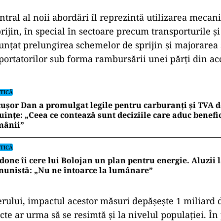
tral al noii abordări îl reprezintă utilizarea mecan
rijin, în special în sectoare precum transporturile și
nțat prelungirea schemelor de sprijin și majorarea
portatorilor sub forma rambursării unei părți din acc
TICĂ
ușor Dan a promulgat legile pentru carburanți și TVA d
uințe: „Ceea ce contează sunt deciziile care aduc benefic
mânii”
TICĂ
done îi cere lui Bolojan un plan pentru energie. Aluzii 
unistă: „Nu ne întoarce la lumânare”
erului, impactul acestor măsuri depășește 1 miliard de
cte ar urma să se resimtă și la nivelul populației. În 