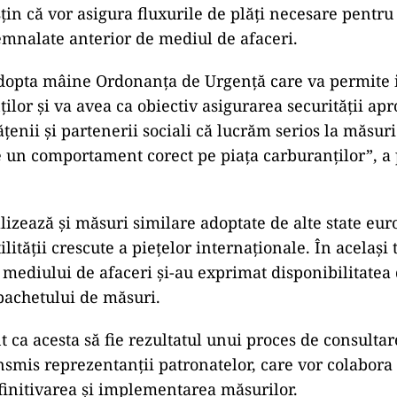
sțin că vor asigura fluxurile de plăți necesare pentru
semnalate anterior de mediul de afaceri.
dopta mâine Ordonanța de Urgență care va permite i
ilor și va avea ca obiectiv asigurarea securității apr
enii și partenerii sociali că lucrăm serios la măsuri
e un comportament corect pe piața carburanților”, a 
lizează și măsuri similare adoptate de alte state eur
ilității crescute a piețelor internaționale. În același 
 mediului de afaceri și-au exprimat disponibilitatea 
pachetului de măsuri.
t ca acesta să fie rezultatul unui proces de consultar
ansmis reprezentanții patronatelor, care vor colabora
efinitivarea și implementarea măsurilor.