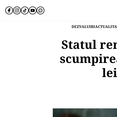
DEZVALUIRI
ACTUALITA
Statul re
scumpirea
le