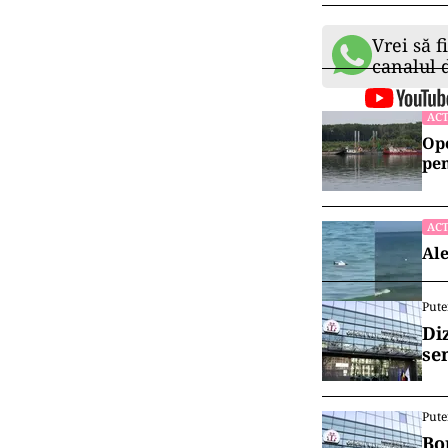
Vrei să f
canalul
ACT
Ope
pen
ACT
Ale
Pute
Di
se
Pute
Bo