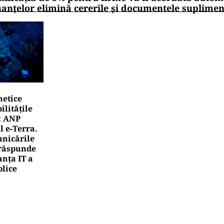
nanțelor elimină cererile și documentele suplime
netice
litățile
: ANP
l e‑Terra.
nicările
e răspunde
nța IT a
blice