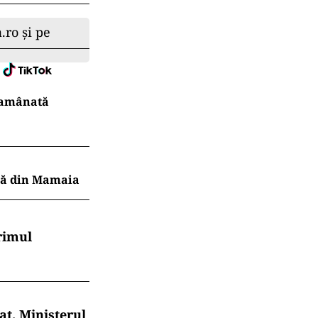
.ro și pe
r amânată
ajă din Mamaia
rimul
at. Ministerul