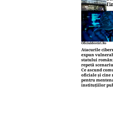
Fi
Oficiuldestiri.ro
Atacurile ciber
expun vulnerabi
statului român
repetă scenariu
Ce ascund comu
oficiale și cin
pentru mentena
instituțiilor pu