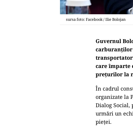
sursa foto: Facebook / Ilie Bolojan
Guvernul Bolo
carburanților 
transportatori
care împarte c
prețurilor la r
În cadrul consu
organizate la P
Dialog Social,
urmări un echi
pieței.