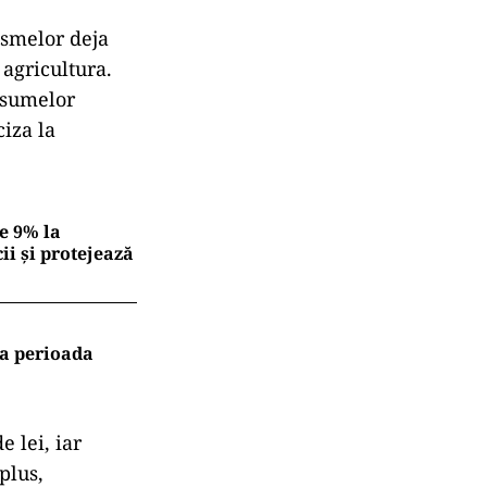
ismelor deja
 agricultura.
 sumelor
iza la
e 9% la
ii și protejează
la perioada
 lei, iar
plus,