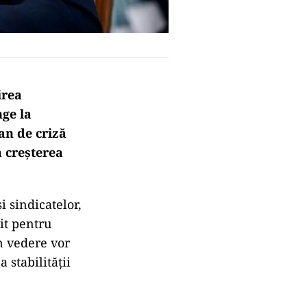
irea
nge la
an de criză
a creșterea
i sindicatelor,
tit pentru
n vedere vor
 stabilității