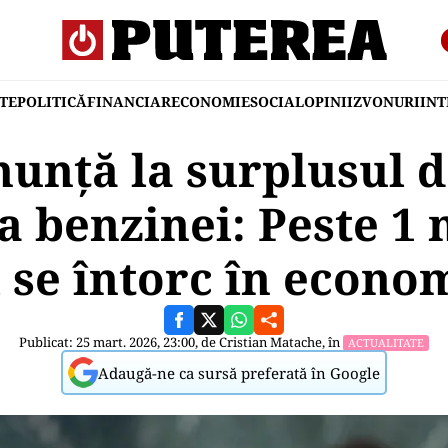
TE
POLITICĂ
FINANCIAR
ECONOMIE
SOCIAL
OPINII
ZVONURI
IN
nunță la surplusul 
 benzinei: Peste 1 
i se întorc în econo
Publicat: 25 mart. 2026, 23:00, de
Cristian Matache
, în
ACTUALITATE
Adaugă-ne ca sursă preferată în Google