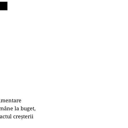
limentare
ămâne la buget,
ctul creșterii