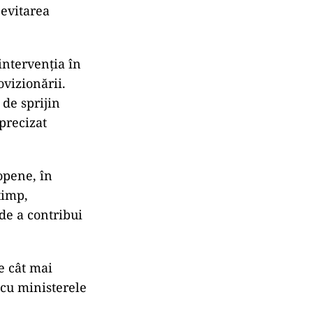
 evitarea
ntervenția în
ovizionării.
 de sprijin
precizat
opene, în
timp,
de a contribui
e cât mai
 cu ministerele