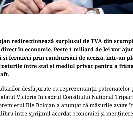
jan redirecționează surplusul de TVA din scump
direct în economie. Peste 1 miliard de lei vor aju
 și fermieri prin rambursări de acciză, într-un pl
osturile între stat și mediul privat pentru a frân
aft.
ltărilor desfășurate cu reprezentanții patronatelor ș
alatul Victoria în cadrul Consiliului Național Tripar
 premierul Ilie Bolojan a anunțat că măsurile avute î
libru între sprijinul acordat economiei și menținerea