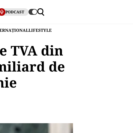
PODCAST
TERNAȚIONAL
LIFESTYLE
de TVA din
miliard de
mie