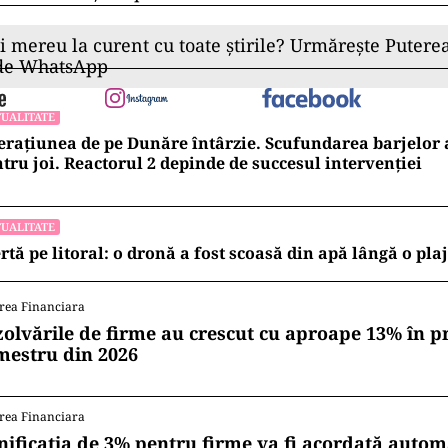
ii mereu la curent cu toate știrile? Urmărește Puterea
 de WhatsApp
UALITATE
rațiunea de pe Dunăre întârzie. Scufundarea barjelo
tru joi. Reactorul 2 depinde de succesul intervenției
UALITATE
rtă pe litoral: o dronă a fost scoasă din apă lângă o pl
rea Financiara
zolvările de firme au crescut cu aproape 13% în p
mestru din 2026
rea Financiara
nificația de 3% pentru firme va fi acordată autom