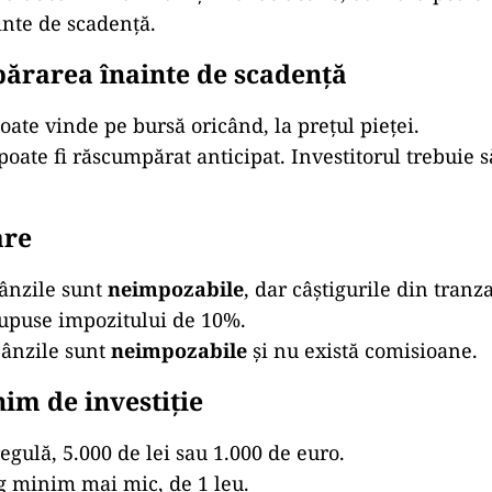
inte de scadență.
ărarea înainte de scadență
poate vinde pe bursă oricând, la prețul pieței.
poate fi răscumpărat anticipat. Investitorul trebuie s
are
ânzile sunt
neimpozabile
, dar câștigurile din tranz
supuse impozitului de 10%.
bânzile sunt
neimpozabile
și nu există comisioane.
nim de investiție
regulă, 5.000 de lei sau 1.000 de euro.
ag minim mai mic, de 1 leu.