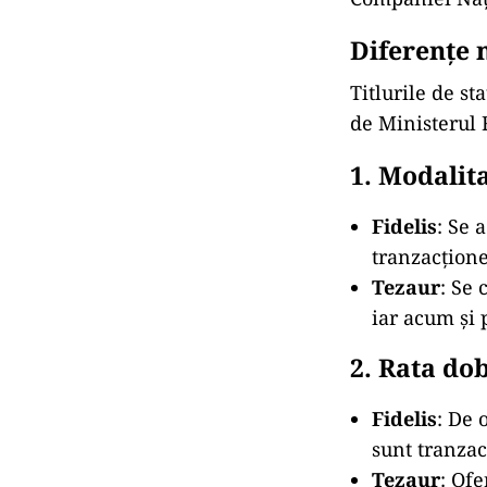
Diferenţe m
Titlurile de st
de Ministerul 
1. Modalit
Fidelis
: Se 
tranzacțione
Tezaur
: Se 
iar acum şi 
2. Rata do
Fidelis
: De 
sunt tranzac
Tezaur
: Ofe