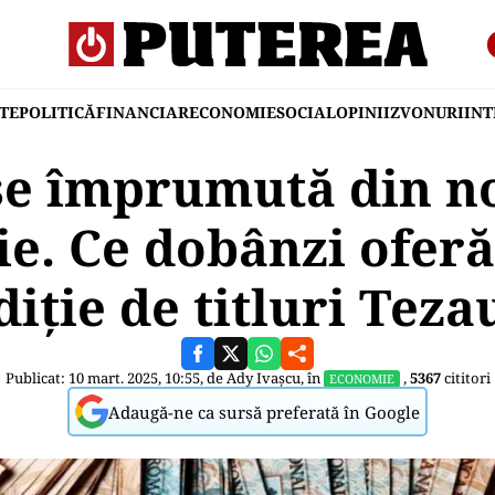
TE
POLITICĂ
FINANCIAR
ECONOMIE
SOCIAL
OPINII
ZVONURI
IN
 se împrumută din no
ie. Ce dobânzi oferă
diţie de titluri Teza
Publicat: 10 mart. 2025, 10:55, de
Ady Ivașcu
, în
,
5367
cititori
ECONOMIE
Adaugă-ne ca sursă preferată în Google