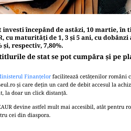
investi începând de astăzi, 10 martie, în ti
 cu maturități de 1, 3 și 5 ani, cu dobânzi
 și, respectiv, 7,80%.
itlurile de stat se pot cumpăra şi pe p
inisterul Finanțelor
facilitează cetățenilor români 
ul.ro şi care dețin un card de debit accesul la achiz
at, la doar un click distanță.
UR devine astfel mult mai accesibil, atât pentru r
ntru cei din diaspora.