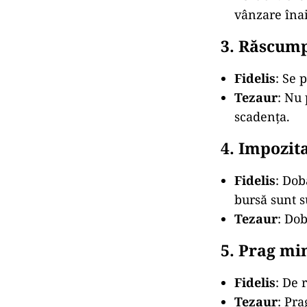
vânzare îna
3. Răscump
Fidelis
: Se 
Tezaur
: Nu 
scadența.
4. Impozit
Fidelis
: Dob
bursă sunt 
Tezaur
: Do
5. Prag mi
Fidelis
: De 
Tezaur
: Pr