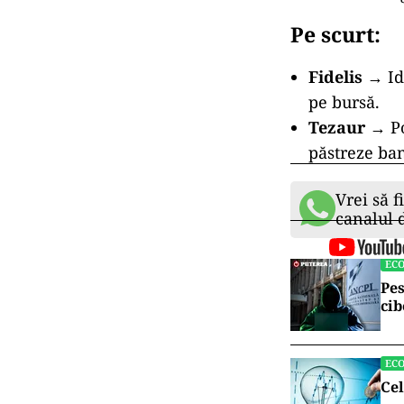
Pe scurt:
Fidelis
→ Ide
pe bursă.
Tezaur
→ Pot
păstreze ban
Vrei să f
canalul
EC
Pes
cib
EC
Cel