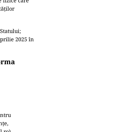
 fizice care
ăților
Statului;
prilie 2025 în
forma
entru
nțe,
.ro).