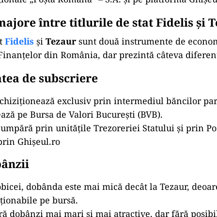
ajore între titlurile de stat Fidelis şi 
at
Fidelis
și
Tezaur
sunt două instrumente de econom
Finanțelor din România, dar prezintă câteva diferen
atea de subscriere
achiziționează exclusiv prin intermediul băncilor par
ază pe Bursa de Valori București (BVB).
cumpără prin unitățile Trezoreriei Statului și prin 
prin Ghişeul.ro
bânzii
obicei, dobânda este mai mică decât la Tezaur, deoare
ționabile pe bursă.
ră dobânzi mai mari și mai atractive, dar fără posibi