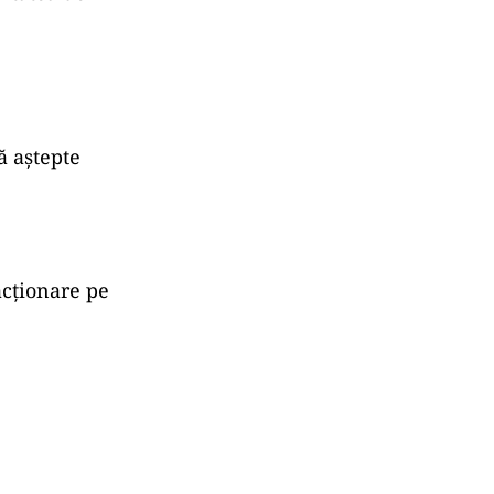
ă aștepte
acționare pe