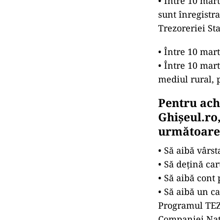
• Între 10 mart
sunt înregistra
Trezoreriei Sta
• Între 10 mart
• Între 10 mart
mediul rural, 
Pentru achi
Ghișeul.ro,
următoarel
• Să aibă vârst
• Să dețină ca
• Să aibă cont
• Să aibă un c
Programul TEZA
Companiei Nați