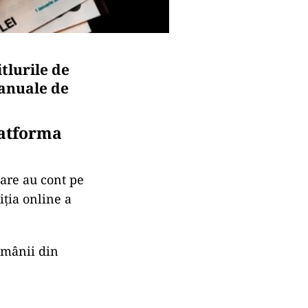
tlurile de
 anuale de
latforma
care au cont pe
iția online a
omânii din