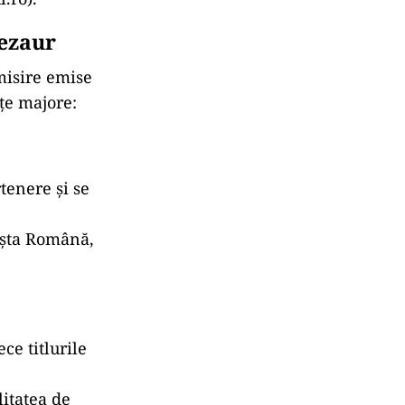
Tezaur
isire emise
țe majore:
tenere și se
Poșta Română,
ce titlurile
litatea de