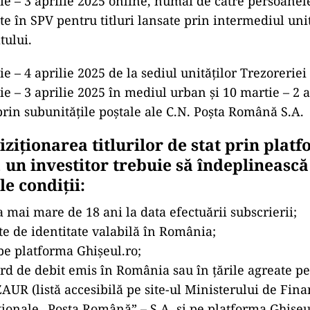
ie – 3 aprilie 2025 online, numai de către persoanele
te în SPV pentru titluri lansate prin intermediul unit
tului.
ie – 4 aprilie 2025 de la sediul unităților Trezoreriei 
ie – 3 aprilie 2025 în mediul urban și 10 martie – 2 a
prin subunitățile poștale ale C.N. Poșta Română S.A.
ziționarea titlurilor de stat prin plat
 un investitor trebuie să îndeplinească
e condiții:
a mai mare de 18 ani la data efectuării subscrierii;
rte de identitate valabilă în România;
 pe platforma Ghişeul.ro;
ard de debit emis în România sau în țările agreate p
UR (listă accesibilă pe site-ul Ministerului de Fina
onale „Poşta Română” – S.A. și pe platforma Ghișeul