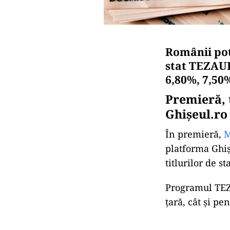
Românii pot 
stat TEZAUR,
6,80%, 7,50%
Premieră, t
Ghişeul.ro
În premieră,
M
platforma Ghişe
titlurilor de st
Programul TEZA
țară, cât și pe