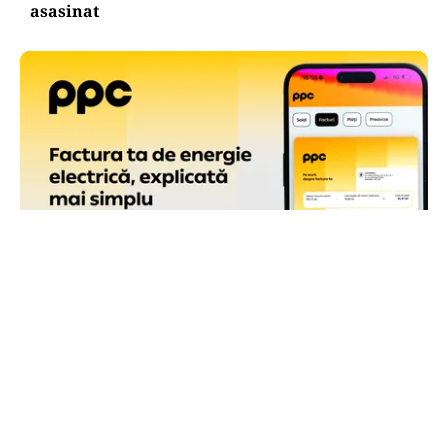
asasinat
ACTUALITATE
Factura PPC are o pagină de sumar, cu toate
informațiile care contează la îndemână
TOS
Politica Cookies
Protecția Datelor Personale
Despre Noi
Publicitate
Echipa