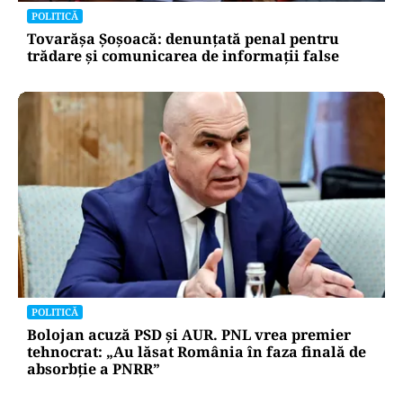
POLITICĂ
Tovarășa Șoșoacă: denunțată penal pentru
trădare și comunicarea de informații false
POLITICĂ
Bolojan acuză PSD și AUR. PNL vrea premier
tehnocrat: „Au lăsat România în faza finală de
absorbţie a PNRR”