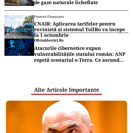
de gaze naturale lichefiate
Puterea Financiara
CNAIR: Aplicarea tarifelor pentru
rovinietă și sistemul TollRo va începe
la 1 octombrie
Oficiuldestiri.ro
Atacurile cibernetice expun
vulnerabilitățile statului român: ANP
repetă scenariul e‑Terra. Ce ascund
comunicările oficiale și cine răspunde
pentru mentenanța IT a instituțiilor
publice
Alte Articole Importante