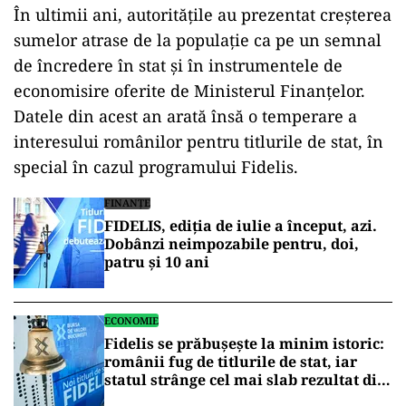
În ultimii ani, autoritățile au prezentat creșterea
sumelor atrase de la populație ca pe un semnal
de încredere în stat și în instrumentele de
economisire oferite de Ministerul Finanțelor.
Datele din acest an arată însă o temperare a
interesului românilor pentru titlurile de stat, în
special în cazul programului Fidelis.
FINANȚE
FIDELIS, ediția de iulie a început, azi.
Dobânzi neimpozabile pentru, doi,
patru și 10 ani
ECONOMIE
Fidelis se prăbușește la minim istoric:
românii fug de titlurile de stat, iar
statul strânge cel mai slab rezultat din
istorie