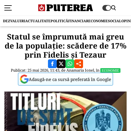
DEZVALUIRI
ACTUALITATE
POLITICĂ
FINANCIAR
ECONOMIE
SOCIAL
OPIN
Statul se împrumută mai greu
de la populație: scădere de 17%
prin Fidelis și Tezaur
Publicat: 25 mai 2026, 11:43, de
Anamaria Ionel
, în
ECONOMIE
Adaugă-ne ca sursă preferată în Google