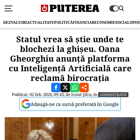
DEZVALUIRI
ACTUALITATE
POLITICĂ
FINANCIAR
ECONOMIE
SOCIAL
OPIN
Statul vrea să știe unde te
blochezi la ghișeu. Oana
Gheorghiu anunță platforma
cu Inteligență Artificială care
reclamă birocrația
Publicat: 02 feb. 2026, 09:43, de
Ionut Jifcu
, în
ADMINISTRATIE
Adaugă-ne ca sursă preferată în Google