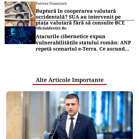
Puterea Financiara
Ruptură în cooperarea valutară
occidentală? SUA au intervenit pe
piața valutară fără să consulte BCE
Oficiuldestiri.ro
Atacurile cibernetice expun
vulnerabilitățile statului român: ANP
repetă scenariul e‑Terra. Ce ascund
comunicările oficiale și cine răspunde
pentru mentenanța IT a instituțiilor
publice
Alte Articole Importante