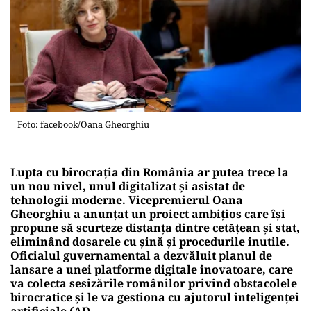
Foto: facebook/Oana Gheorghiu
Lupta cu birocrația din România ar putea trece la
un nou nivel, unul digitalizat și asistat de
tehnologii moderne. Vicepremierul Oana
Gheorghiu a anunțat un proiect ambițios care își
propune să scurteze distanța dintre cetățean și stat,
eliminând dosarele cu șină și procedurile inutile.
Oficialul guvernamental a dezvăluit planul de
lansare a unei platforme digitale inovatoare, care
va colecta sesizările românilor privind obstacolele
birocratice și le va gestiona cu ajutorul inteligenței
artificiale (AI).