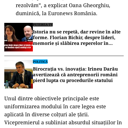
rezolvăm”, a explicat Oana Gheorghiu,
duminică, la Euronews România.
PUTEREA TV
Istoria nu se repetă, dar revine în alte
forme. Florian Bichir, despre lideri,
memorie și slăbirea reperelor în
România de azi
POLITICĂ
Birocrația vs. inovația: Irineu Darău
avertizează că antreprenorii români
pierd lupta cu procedurile statului
Unul dintre obiectivele principale este
uniformizarea modului în care legea este
aplicată în diverse colțuri ale țării.
Vicepremierul a subliniat absurdul situațiilor în