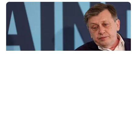
POLITICĂ
Pe cine vede premier Crin Antonescu în locul
lui Ilie Bolojan. Numele pe care l-ar desemna,
dacă ar fi președinte
TOS
Politica Cookies
Protecția Datelor Personale
Despre Noi
Publicitate
Echipa