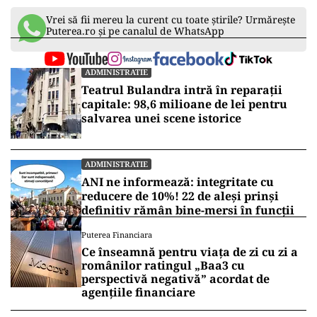
Vrei să fii mereu la curent cu toate știrile? Urmărește
Puterea.ro și pe canalul de WhatsApp
ADMINISTRATIE
Teatrul Bulandra intră în reparații
capitale: 98,6 milioane de lei pentru
salvarea unei scene istorice
ADMINISTRATIE
ANI ne informează: integritate cu
reducere de 10%! 22 de aleși prinși
definitiv rămân bine-mersi în funcții
Puterea Financiara
Ce înseamnă pentru viața de zi cu zi a
românilor ratingul „Baa3 cu
perspectivă negativă” acordat de
agențiile financiare