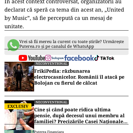
În acest context controversat, organizatorii au
declarat că speră ca tema din acest an, „United
by Music”, să fie percepută ca un mesaj de
unitate.
Vrei să fii mereu la curent cu toate știrile? Urmărește
Puterea.ro și pe canalul de WhatsApp
NECONVENTIONAL
FrikiPedia: răzbunarea
electrocasnicelor. Românii îl atacă pe
Bolojan cu fierul de călcat
NECONVENTIONAL
EXCLUSIV
Cine și când poate ridica ultima
pensie, după decesul unui membru al
familiei? Precizările Casei Naționale
de Pensii
Puterea Financiara