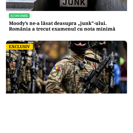
ECONOMIE
Moody’s ne-a lăsat deasupra „junk”-ului.
România a trecut examenul cu nota minimă
EXCLUSIV
EXCLUSIV
ACTUALITATE
România, în fața scenariului unui posibil atac
rusesc! Orice e posibil, dar Țările Baltice și
Polonia par în prima linie!