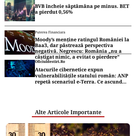
BVB încheie săptămâna pe minus. BET
a pierdut 0,56%
Puterea Financiara
Moody’s menține ratingul României la
Baa3, dar păstrează perspectiva
negativă. Negrescu: România „nu a
câștigat nimic, a evitat o pierdere”
Oficiuldestiri.ro
Atacurile cibernetice expun
vulnerabilitățile statului român: ANP
repetă scenariul e‑Terra. Ce ascund
comunicările oficiale și cine răspunde
pentru mentenanța IT a instituțiilor
publice
Alte Articole Importante