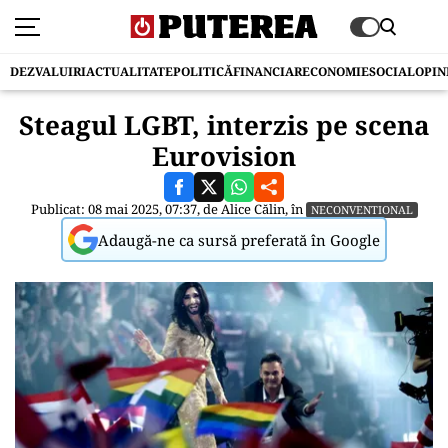
DEZVALUIRI
ACTUALITATE
POLITICĂ
FINANCIAR
ECONOMIE
SOCIAL
OPIN
Steagul LGBT, interzis pe scena
Eurovision
Publicat: 08 mai 2025, 07:37, de
Alice Călin
, în
NECONVENTIONAL
Adaugă-ne ca sursă preferată în Google