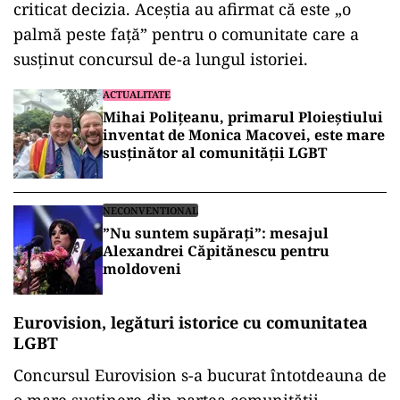
criticat decizia. Aceștia au afirmat că este „o
palmă peste față” pentru o comunitate care a
susținut concursul de-a lungul istoriei.
ACTUALITATE
Mihai Polițeanu, primarul Ploieștiului
inventat de Monica Macovei, este mare
susținător al comunității LGBT
NECONVENTIONAL
”Nu suntem supărați”: mesajul
Alexandrei Căpitănescu pentru
moldoveni
Eurovision, legături istorice cu comunitatea
LGBT
Concursul Eurovision s-a bucurat întotdeauna de