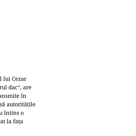
l lui Cezar
rul dac“, are
ransmite în
să autoritățile
u întins o
at la fața