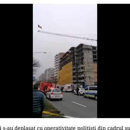
i s-au deplasat cu operativitate polițiști din cadrul s