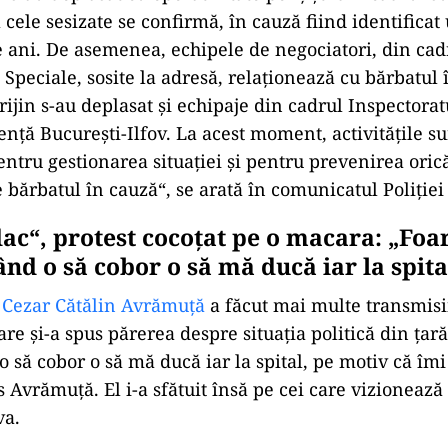
 cele sesizate se confirmă, în cauză fiind identificat
e ani. De asemenea, echipele de negociatori, din cad
Speciale, sosite la adresă, relaționează cu bărbatul 
rijin s-au deplasat și echipaje din cadrul Inspectora
ență București-Ilfov. La acest moment, activitățile su
entru gestionarea situației și pentru prevenirea orică
 bărbatul în cauză“, se arată în comunicatul Poliției 
dac“, protest cocoțat pe o macara: „Foa
nd o să cobor o să mă ducă iar la spita
,
Cezar Cătălin Avrămuță
a făcut mai multe transmisii
re și-a spus părerea despre situația politică din țară
o să cobor o să mă ducă iar la spital, pe motiv că îmi
s Avrămuță. El i-a sfătuit însă pe cei care vizionează
va.