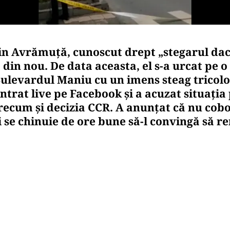
in Avrămuță, cunoscut drept „stegarul dac
din nou. De data aceasta, el s-a urcat pe 
Bulevardul Maniu cu un imens steag tricolor
intrat live pe Facebook și a acuzat situația 
ecum și decizia CCR. A anunțat că nu cobo
 se chinuie de ore bune să-l convingă să r