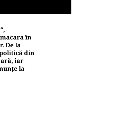
“,
o macara în
. De la
politică din
ară, iar
enunțe la