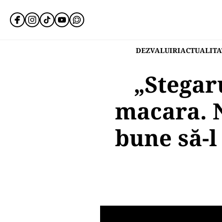
DEZVALUIRI
ACTUALITA
„Stegar
macara. N
bune să-l