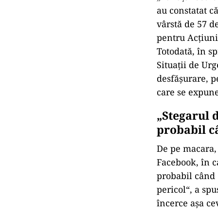
au constatat că
vârstă de 57 d
pentru Acțiuni 
Totodată, în sp
Situații de Urg
desfășurare, p
care se expune
„Stegarul 
probabil câ
De pe macara
Facebook, în ca
probabil când 
pericol“, a spu
încerce așa ce