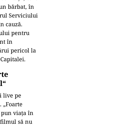
 un bărbat, în
rul Serviciului
în cauză.
tului pentru
nt în
rui pericol la
Capitalei.
rte
l“
 live pe
. „Foarte
 pun viața în
 filmul să nu