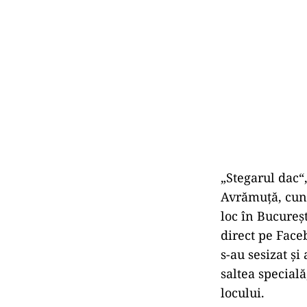
„Stegarul dac“,
Avrămuță, cuno
loc în Bucureșt
direct pe Faceb
s-au sesizat și
saltea specială
locului.