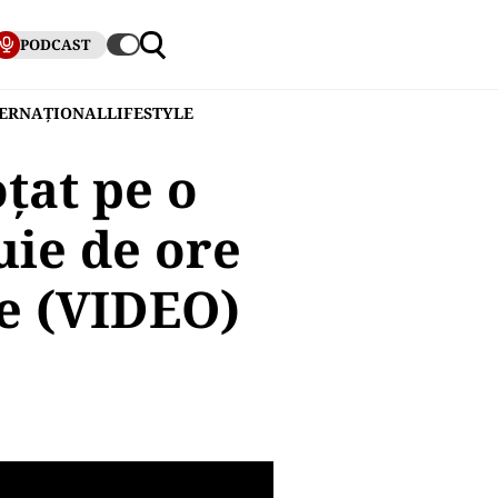
PODCAST
TERNAȚIONAL
LIFESTYLE
țat pe o
uie de ore
re (VIDEO)