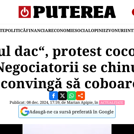
TE
POLITICĂ
FINANCIAR
ECONOMIE
SOCIAL
OPINII
ZVONURI
IN
ul dac“, protest coco
egociatorii se chin
 convingă să coboa
Publicat: 08 dec. 2024, 17:59, de
Marian Apipie
, în
ACTUALITATE
Adaugă-ne ca sursă preferată în Google