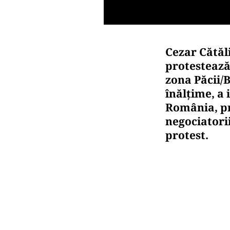
Cezar Cătăl
protestează 
zona Păcii/
înălțime, a 
România, pr
negociatorii
protest.