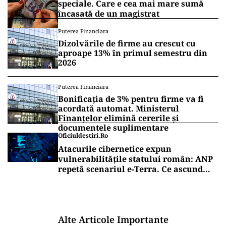
speciale. Care e cea mai mare sumă
încasată de un magistrat
Puterea Financiara
Dizolvările de firme au crescut cu
aproape 13% în primul semestru din
2026
Puterea Financiara
Bonificația de 3% pentru firme va fi
acordată automat. Ministerul
Finanțelor elimină cererile și
documentele suplimentare
Oficiuldestiri.ro
Atacurile cibernetice expun
vulnerabilitățile statului român: ANP
repetă scenariul e‑Terra. Ce ascund
comunicările oficiale și cine răspunde
pentru mentenanța IT a instituțiilor
publice
Alte Articole Importante