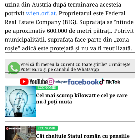
uzina din Austria după terminarea acesteia
potrivit
wien.orf.at
. Proprietarul este Federal
Real Estate Company (BIG). Suprafața se întinde
pe aproximativ 600.000 de metri pătrați. Potrivit
municipalității, suprafața face parte din „zona
roșie” adică este protejată și nu va fi reutilizată.
Vrei să fii mereu la curent cu toate știrile? Urmărește
Puterea.ro și pe canalul de WhatsApp
ECONOMIE
Cel mai scump kilowatt e cel pe care
nu-l poți muta
ECONOMIE
Cât cheltuie Statul român cu pensiile