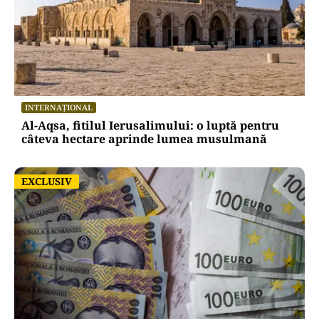
INTERNAȚIONAL
Al-Aqsa, fitilul Ierusalimului: o luptă pentru
câteva hectare aprinde lumea musulmană
EXCLUSIV
EXCLUSIV