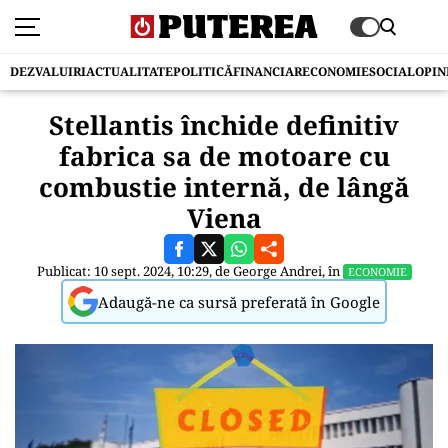
DEZVALUIRI
ACTUALITATE
POLITICĂ
FINANCIAR
ECONOMIE
SOCIAL
OPIN
Stellantis închide definitiv
fabrica sa de motoare cu
combustie internă, de lângă
Viena
Publicat: 10 sept. 2024, 10:29, de
George Andrei
, în
ECONOMIE
Adaugă-ne ca sursă preferată în Google