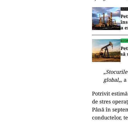
ENE
Pet
îns
a e
ECO
Pet
să 
„
Stocurile
global
„, 
Potrivit estim
de stres opera
Până în septem
conductelor, t