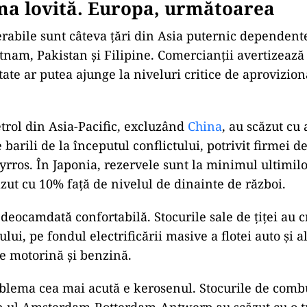
ma lovită. Europa, următoarea
rabile sunt câteva țări din Asia puternic dependent
tnam, Pakistan și Filipine. Comercianții avertizează
tate ar putea ajunge la niveluri critice de aprovizion
etrol din Asia-Pacific, excluzând
China
, au scăzut cu
barili de la începutul conflictului, potrivit firmei d
yrros. În Japonia, rezervele sunt la minimul ultimilo
ăzut cu 10% față de nivelul de dinainte de război.
eocamdată confortabilă. Stocurile sale de țiței au c
ului, pe fondul electrificării masive a flotei auto și a
e motorină și benzină.
blema cea mai acută e kerosenul. Stocurile de combu