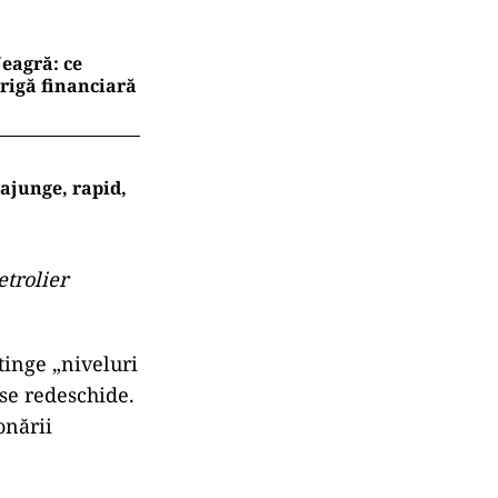
eagră: ce
rigă financiară
 ajunge, rapid,
etrolier
tinge „niveluri
 se redeschide.
onării