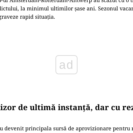
ub-ul Amsterdam-Rotterdam-Antwerp au scăzut cu o t
lictului, la minimul ultimilor șase ani. Sezonul vaca
raveze rapid situația.
ad
izor de ultimă instanță, dar cu re
au devenit principala sursă de aprovizionare pentru r