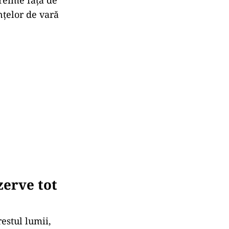
reime față de
nțelor de vară
zerve tot
estul lumii,