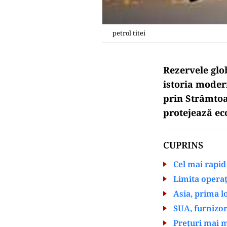
petrol titei
Rezervele glob
istoria moder
prin Strâmtoa
protejează ec
CUPRINS
Cel mai rapid 
Limita operaț
Asia, prima l
SUA, furnizor
Prețuri mai m