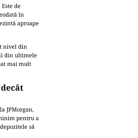
. Este de
eodată în
rezintă aproape
t nivel din
ii din ultimele
sat mai mult
 decât
 la JPMorgan,
 minim pentru a
 depozitele să