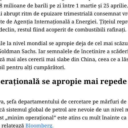
 milioane de barili pe zi între 1 martie și 25 aprilie
i abrupt ritm de epuizare trimestrială consemnat vr
te de Agenția Internațională a Energiei. Țițeiul rep
eclin, restul fiind acoperit de combustibili rafinați.
ile la nivel mondial se apropie deja de cel mai scăzu
 Goldman Sachs. Iar semnalele de încetinire a scăder
ază mai ales cererii mai slabe din China, ceea ce a lă
bil pentru alți cumpărători.
erațională se apropie mai repede
, șefa departamentului de cercetare pe mărfuri de
 că sistemul global de petrol are nevoie de un nivel
st „minim operațional” este atins cu mult înainte ca
, relatează
Bloomberg.