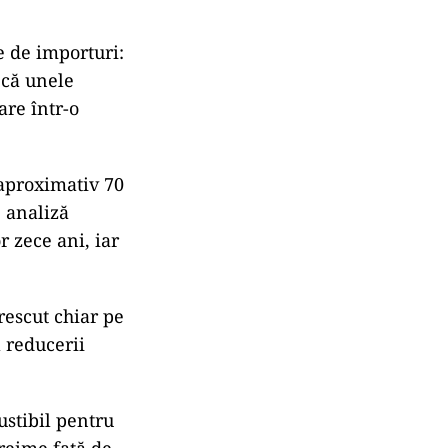
e de importuri:
 că unele
are într-o
 aproximativ 70
e analiză
r zece ani, iar
rescut chiar pe
l reducerii
stibil pentru