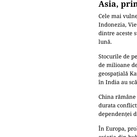
Asia, pri
Cele mai vulne
Indonezia, Vie
dintre aceste s
lună.
Stocurile de p
de milioane de 
geospațială Ka
în India au sc
China rămâne d
durata conflict
dependenței d
În Europa, pro