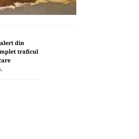
alert din
mplet traficul
care
.