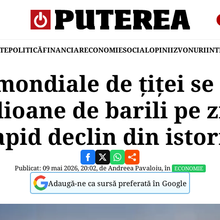
TE
POLITICĂ
FINANCIAR
ECONOMIE
SOCIAL
OPINII
ZVONURI
IN
mondiale de țiței s
lioane de barili pe z
apid declin din istor
Publicat: 09 mai 2026, 20:02, de
Andreea Pavaloiu
, în
ECONOMIE
Adaugă-ne ca sursă preferată în Google