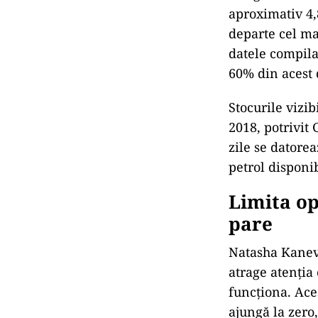
aproximativ 4,8
departe cel ma
datele compila
60% din acest d
Stocurile vizib
2018, potrivit
zile se datore
petrol disponi
Limita op
pare
Natasha Kaneva
atrage atenția
funcționa. Ace
ajungă la zero