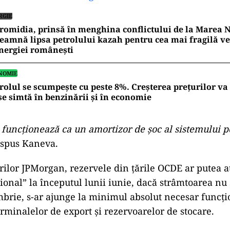
RGIE
romidia, prinsă în menghina conflictului de la Marea N
eamnă lipsa petrolului kazah pentru cea mai fragilă ve
nergiei românești
NOMIE
rolul se scumpește cu peste 8%. Creșterea prețurilor va
se simtă în benzinării și în economie
 funcționează ca un amortizor de șoc al sistemului p
a spus Kaneva.
ărilor JPMorgan, rezervele din țările OCDE ar putea a
țional” la începutul lunii iunie, dacă strâmtoarea nu
brie, s-ar ajunge la minimul absolut necesar funcți
erminalelor de export și rezervoarelor de stocare.