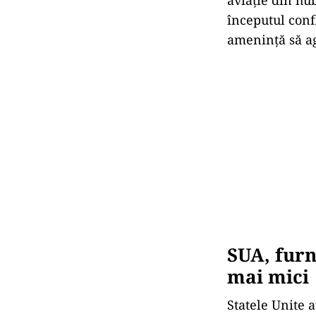
aviație din h
începutul conf
amenință să ag
SUA, furn
mai mici
Statele Unite 