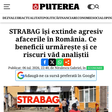
DEZVALUIRI
ACTUALITATE
POLITICĂ
FINANCIAR
ECONOMIE
SOCIAL
OPIN
STRABAG își extinde agresiv
afacerile în România. Ce
beneficii urmărește și ce
riscuri văd analiștii
Publicat: 06 iul. 2026, 22:40, de
Nitulescu Gabriel
, în
ECONOMIE
Adaugă-ne ca sursă preferată în Google