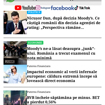
POLITICĂ
Nicușor Dan, după decizia Moody’s. Ce
câștigă românii din decizia agenției de
rating: „Perspectiva rămâne
rezervată”
ECONOMIE
Moody’s ne-a lăsat deasupra „junk”-
ului. România a trecut examenul cu
nota minimă
Puterea Financiara
Impactul economic al verii infernale
europene: căldura extremă începe să
lovească direct economia
Puterea Financiara
BVB încheie săptămâna pe minus. BET
a pierdut 0,56%