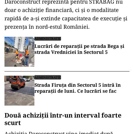
Daroconstruct reprezintă pentru STRABAG nu
doar o achiziție financiară, ci și o modalitate
rapidă de a-și extinde capacitatea de execuție și
prezența în nord-estul României.
ADMINISTRATIE
Lucrări de reparații pe strada Bega și
strada Vredniciei în Sectorul 5
ADMINISTRATIE
Strada Firuța din Sectorul 5 intră în
reparații de luni. Ce lucrări se fac
Două achiziții într-un interval foarte
scurt
Achiziția Daroconstruct vine imediat după