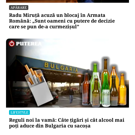
APĂRARE
Radu Miruță acuză un blocaj în Armata
Română: „Sunt oameni cu putere de decizie
care se pun de-a curmezișul”
LIFESTYLE
Reguli noi la vamă: Câte țigări și cât alcool mai
poți aduce din Bulgaria cu sacoșa