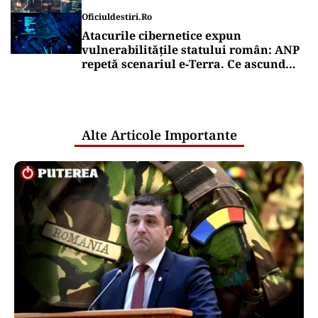
Oficiuldestiri.ro
Atacurile cibernetice expun
vulnerabilitățile statului român: ANP
repetă scenariul e‑Terra. Ce ascund
comunicările oficiale și cine răspunde
pentru mentenanța IT a instituțiilor
publice
Alte Articole Importante