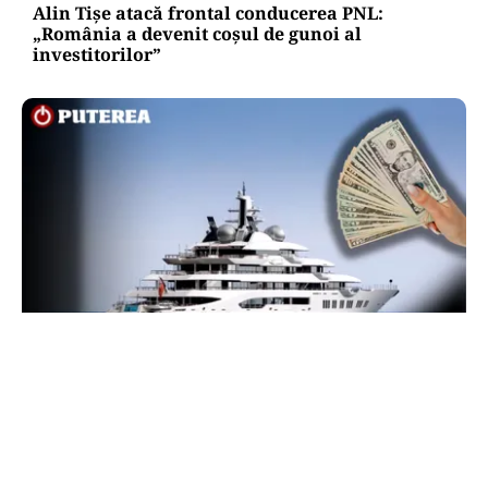
Alin Tișe atacă frontal conducerea PNL:
„România a devenit coșul de gunoi al
investitorilor”
INTERNAȚIONAL
Megayahtul Amadea, confiscat de americani de
la un oligarh rus, a fost scos la vânzare. Noul
proprietar a scos din conturi 187 de milioane de
dolari