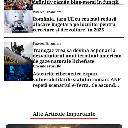
definitiv rămân bine-mersi în funcții
Puterea Financiara
România, țara UE cu cea mai redusă
alocare bugetară pe locuitor pentru
cercetare și dezvoltare, în 2025
Puterea Financiara
Transgaz vrea să devină acționar la
dezvoltatorul unui terminal american
de gaze naturale lichefiate
Oficiuldestiri.ro
Atacurile cibernetice expun
vulnerabilitățile statului român: ANP
repetă scenariul e‑Terra. Ce ascund
comunicările oficiale și cine răspunde
pentru mentenanța IT a instituțiilor
publice
Alte Articole Importante