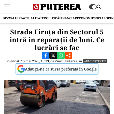
DEZVALUIRI
ACTUALITATE
POLITICĂ
FINANCIAR
ECONOMIE
SOCIAL
OPIN
Strada Firuța din Sectorul 5
intră în reparații de luni. Ce
lucrări se fac
Publicat: 15 mai 2026, 16:13, de
Ziarul Puterea
, în
ADMINISTRATIE
Adaugă-ne ca sursă preferată în Google