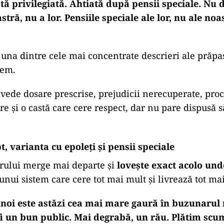
tă privilegiată. Ahtiată după pensii speciale. Nu 
tră, nu a lor. Pensiile speciale ale lor, nu ale noas
, una dintre cele mai concentrate descrieri ale prăpas
tem.
vede dosare prescrise, prejudicii nerecuperate, proc
re și o castă care cere respect, dar nu pare dispusă s
t, varianta cu epoleți și pensii speciale
orului merge mai departe și
lovește exact acolo un
 unui sistem care cere tot mai mult și livrează tot ma
a noi este astăzi cea mai mare gaură în buzunarul 
fi un bun public. Mai degrabă, un rău. Plătim sc