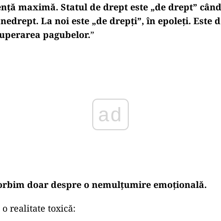
ență maximă. Statul de drept este „de drept” când a
nedrept. La noi este „de drepți”, în epoleți. Este 
uperarea pagubelor.
”
ad
vorbim doar despre o nemulțumire emoțională.
o realitate toxică: