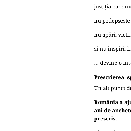
justiția care n
nu pedepsește 
nu apără vict
și nu inspiră 
… devine o ins
Prescrierea, s
Un alt punct de
România a aju
ani de anchete
prescris.