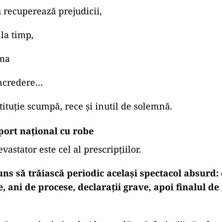
u recuperează prejudicii,
la timp,
ima
încredere…
tituție scumpă, rece și inutil de solemnă.
port național cu robe
vastator este cel al prescripțiilor.
ns să trăiască periodic același spectacol absurd:
, ani de procese, declarații grave, apoi finalul de