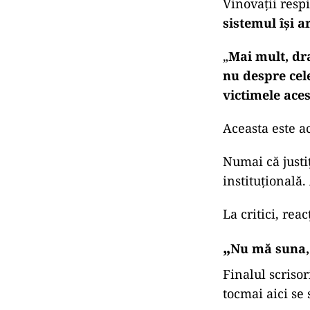
Vinovații respi
sistemul își 
„
Mai mult, dra
nu despre cele
victimele ace
Aceasta este ac
Numai că justi
instituțională.
La critici, rea
„
Nu mă suna, 
Finalul scrisor
tocmai aici se 