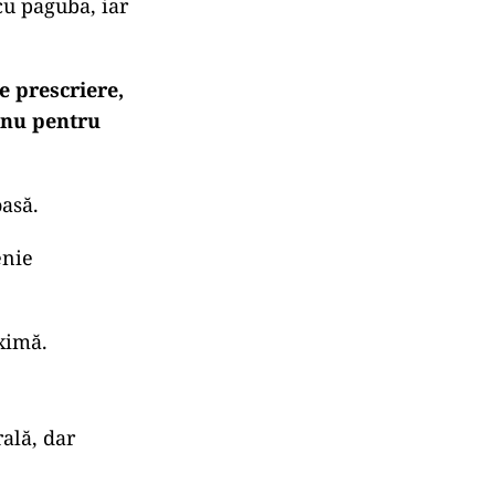
cu paguba, iar
e prescriere,
, nu pentru
oasă.
enie
aximă.
rală, dar