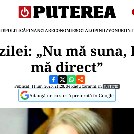
TE
POLITICĂ
FINANCIAR
ECONOMIE
SOCIAL
OPINII
ZVONURI
IN
zilei: „Nu mă suna, 
mă direct”
Publicat: 11 iun. 2026, 21:28, de
Radu Caranfil
, în
JUSTITIE
Adaugă-ne ca sursă preferată în Google