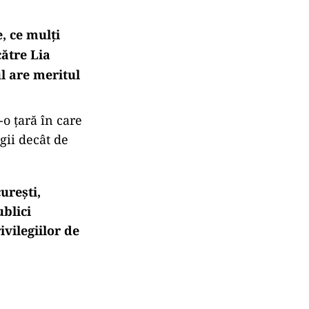
, ce mulți
către Lia
ul are meritul
-o țară în care
gii decât de
urești,
ublici
ivilegiilor de