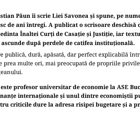
stian Păun îi scrie Liei Savonea și spune, pe nume
 de ani întregi. A publicat o scrisoare deschisă 
dinta Înaltei Curți de Casație și Justiție, iar text
 ascunde după perdele de catifea instituțională.
e publică, dură, apăsată, dar perfect explicabilă într
de prea multe ori, mai preocupată de propriile privile
țeanului.
 este profesor universitar de economie la ASE Buc
finanțe internaționale și unul dintre economiștii p
ru criticile dure la adresa risipei bugetare și a pr
Play