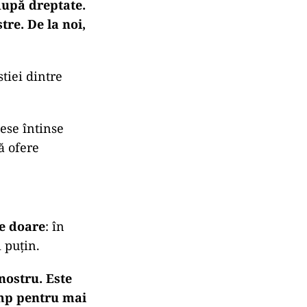
după dreptate.
tre. De la noi,
tiei dintre
ese întinse
ă ofere
de doare
: în
i puțin.
nostru. Este
ump pentru mai