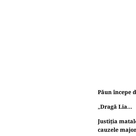
Păun începe di
„
Dragă Lia…
Justiția matal
cauzele major