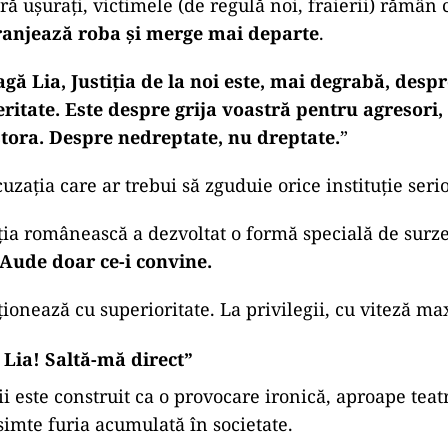
ră ușurați, victimele (de regulă noi, fraierii) rămân 
aranjează roba și merge mai departe
.
gă Lia, Justiția de la noi este, mai degrabă, despr
ritate. Este despre grija voastră pentru agresori
stora. Despre nedreptate, nu dreptate.
”
uzația care ar trebui să zguduie orice instituție seri
ția românească a dezvoltat o formă specială de surz
Aude doar ce-i convine.
cționează cu superioritate. La privilegii, cu viteză m
Lia! Saltă-mă direct”
ii este construit ca o provocare ironică, aproape teat
simte furia acumulată în societate.