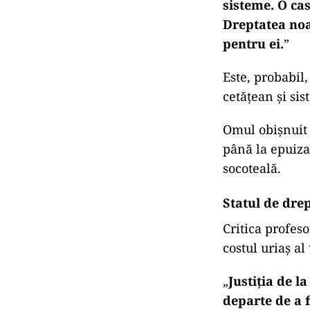
sisteme. O cas
Dreptatea noas
pentru ei.
”
Este, probabil
cetățean și sis
Omul obișnuit 
până la epuiza
socoteală.
Statul de drep
Critica profes
costul uriaș al
„
Justiția de l
departe de a 