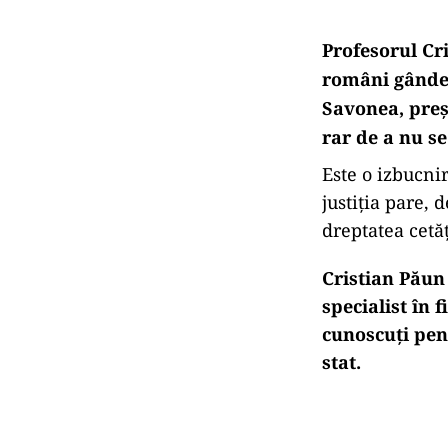
Profesorul Cri
români gândesc
Savonea, preșe
rar de a nu se
Este o izbucnir
justiția pare, 
dreptatea cetă
Cristian Păun
specialist în 
cunoscuți pent
stat.