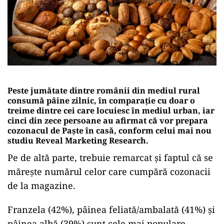
Peste jumătate dintre românii din mediul rural
consumă pâine zilnic, în comparaţie cu doar o
treime dintre cei care locuiesc în mediul urban, iar
cinci din zece persoane au afirmat că vor prepara
cozonacul de Paşte în casă, conform celui mai nou
studiu Reveal Marketing Research.
Pe de altă parte, trebuie remarcat și faptul că se
mărește numărul celor care cumpără cozonacii
de la magazine.
Franzela (42%), pâinea feliată/ambalată (41%) şi
pâinea albă (39%) sunt cele mai populare