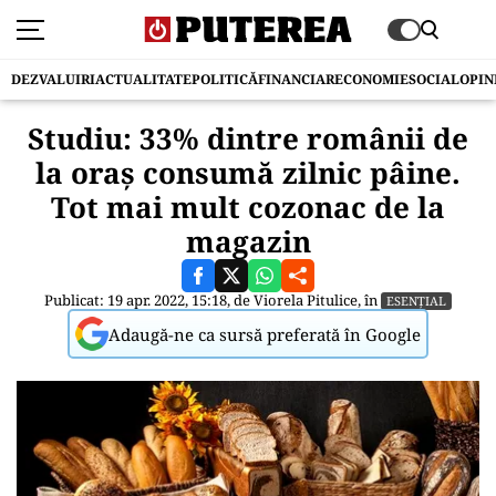
DEZVALUIRI
ACTUALITATE
POLITICĂ
FINANCIAR
ECONOMIE
SOCIAL
OPIN
Studiu: 33% dintre românii de
la oraş consumă zilnic pâine.
Tot mai mult cozonac de la
magazin
Publicat: 19 apr. 2022, 15:18, de
Viorela Pitulice
, în
ESENȚIAL
Adaugă-ne ca sursă preferată în Google