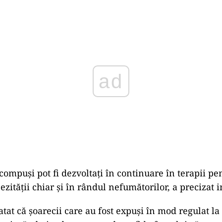
Play
 compuşi pot fi dezvoltaţi în continuare în terapii pe
ităţii chiar şi în rândul nefumătorilor, a precizat in
atat că şoarecii care au fost expuşi în mod regulat l