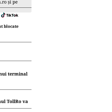
.ro și pe
t blocate
nui terminal
mul TollRo va