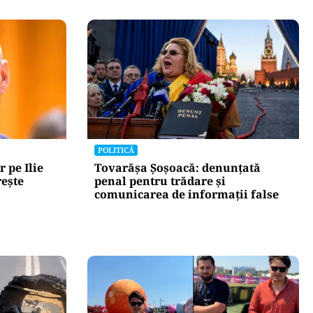
POLITICĂ
r pe Ilie
Tovarășa Șoșoacă: denunțată
rește
penal pentru trădare și
comunicarea de informații false