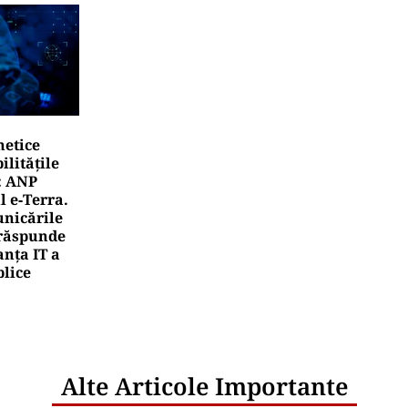
netice
litățile
: ANP
l e‑Terra.
nicările
e răspunde
nța IT a
blice
Alte Articole Importante