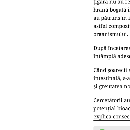
ţigară nu au re
hrană bogată î
au pătruns în 
astfel compozi
organismului.
După încetarea
întâmplă adese
Când şoarecii a
intestinală, s
şi greutatea n
Cercetătorii a
potenţial bioac
explica consec