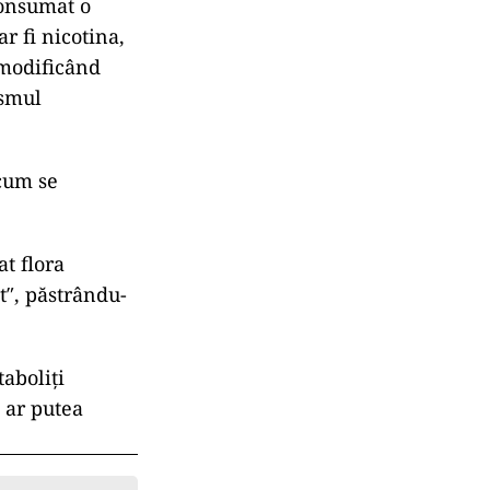
consumat o
r fi nicotina,
 modificând
ismul
 cum se
at flora
″⁣, păstrându-
aboliţi
e ar putea