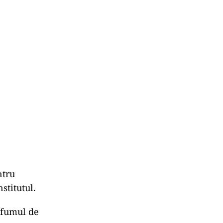
ntru
stitutul.
a fumul de