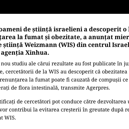
oameni de ştiinţă israelieni a descoperit o
ţarea la fumat şi obezitate, a anunţat mie
e ştiinţă Weizmann (WIS) din centrul Israel
agenţia Xinhua.
nou studiu ale cărui rezultate au fost publicate în j
re, cercetătorii de la WIS au descoperit că obezitatea
renunţarea la fumat poate fi cauzată de compuşii c
raţi de flora intestinală, transmite Agerpres.
ificaţi de cercetători pot conduce către dezvoltarea
vor contribui la evitarea creşterii în greutate după 
at WIS.