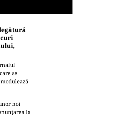
 legătură
rcuri
ului,
urnalul
 care se
e modulează
 unor noi
renunţarea la