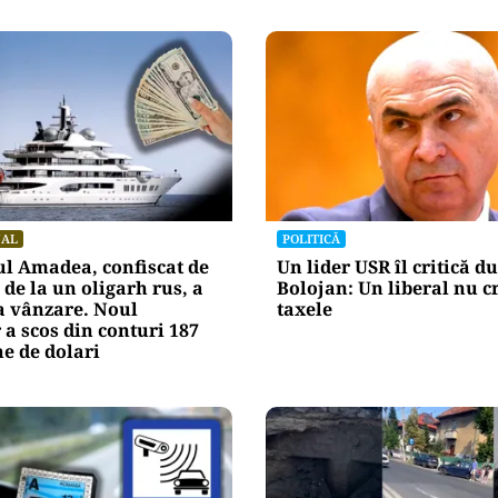
NAL
POLITICĂ
l Amadea, confiscat de
Un lider USR îl critică du
de la un oligarh rus, a
Bolojan: Un liberal nu c
la vânzare. Noul
taxele
 a scos din conturi 187
e de dolari