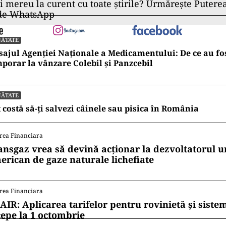
ii mereu la curent cu toate știrile? Urmărește Puterea
 de WhatsApp
NĂTATE
ajul Agenției Naționale a Medicamentului: De ce au fos
porar la vânzare Colebil și Panzcebil
NĂTATE
 costă să-ți salvezi câinele sau pisica în România
rea Financiara
ansgaz vrea să devină acționar la dezvoltatorul u
erican de gaze naturale lichefiate
rea Financiara
AIR: Aplicarea tarifelor pentru rovinietă și siste
cepe la 1 octombrie