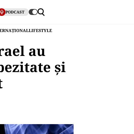
PODCAST
TERNAȚIONAL
LIFESTYLE
rael au
ezitate și
t