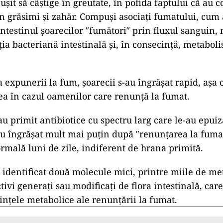
uşit să câştige în greutate, în pofida faptului că au 
n grăsimi şi zahăr. Compuşi asociaţi fumatului, cum a
intestinul şoarecilor ″fumători″⁣ prin fluxul sanguin,
ţia bacteriană intestinală şi, în consecinţă, metabol
 expunerii la fum, şoarecii s-au îngrăşat rapid, aşa
a în cazul oamenilor care renunţă la fumat.
u primit antibiotice cu spectru larg care le-au epuiz
-au îngrăşat mult mai puţin după ″renunţarea la fumat
ormală luni de zile, indiferent de hrana primită.
u identificat două molecule mici, printre miile de met
tivi generaţi sau modificaţi de flora intestinală, car
inţele metabolice ale renunţării la fumat.