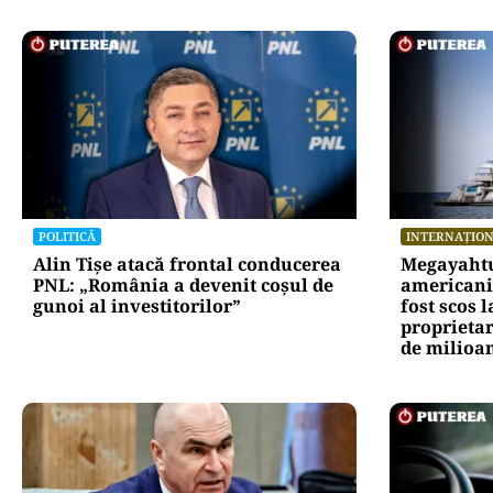
POLITICĂ
INTERNAȚIO
Alin Tișe atacă frontal conducerea
Megayahtu
PNL: „România a devenit coșul de
americani 
gunoi al investitorilor”
fost scos 
proprietar
de milioan