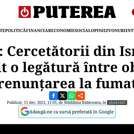
TE
POLITICĂ
FINANCIAR
ECONOMIE
SOCIAL
OPINII
ZVONURI
IN
: Cercetătorii din Is
t o legătură între ob
renunțarea la fuma
Publicat: 11 dec. 2021, 11:01, de
Mădălina Bălăceanu
, în
SĂNĂTATE
Adaugă-ne ca sursă preferată în Google