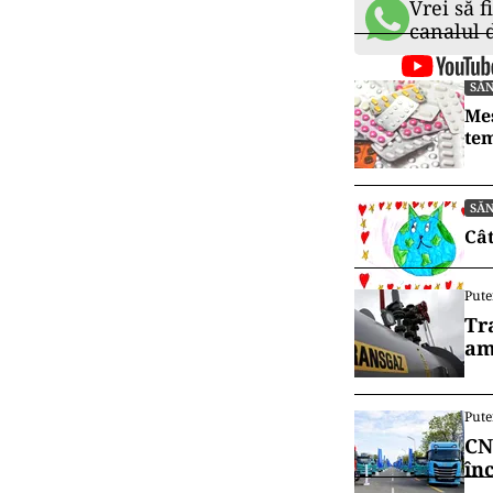
Vrei să f
canalul
SĂ
Mes
tem
SĂ
Cât
Pute
Tr
am
Pute
CN
în