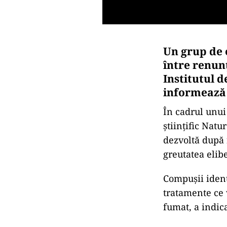
Un grup de 
între renun
Institutul d
informează 
În cadrul unui 
ştiinţific Natu
dezvoltă după 
greutatea elibe
Compuşii ident
tratamente ce 
fumat, a indic