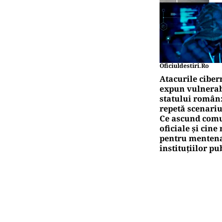
Oficiuldestiri.ro
Atacurile ciber
expun vulnerabi
statului român
repetă scenariu
Ce ascund comu
oficiale și cin
pentru mentena
instituțiilor pu