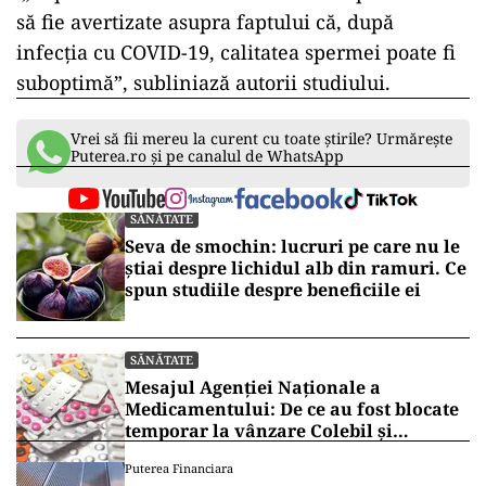
să fie avertizate asupra faptului că, după
infecția cu COVID-19, calitatea spermei poate fi
suboptimă”, subliniază autorii studiului.
Vrei să fii mereu la curent cu toate știrile? Urmărește
Puterea.ro și pe canalul de WhatsApp
SĂNĂTATE
Seva de smochin: lucruri pe care nu le
știai despre lichidul alb din ramuri. Ce
spun studiile despre beneficiile ei
SĂNĂTATE
Mesajul Agenției Naționale a
Medicamentului: De ce au fost blocate
temporar la vânzare Colebil și
Panzcebil
Puterea Financiara