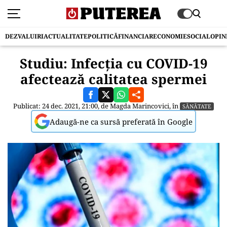
DEZVALUIRI
ACTUALITATE
POLITICĂ
FINANCIAR
ECONOMIE
SOCIAL
OPIN
Studiu: Infecția cu COVID-19
afectează calitatea spermei
Publicat: 24 dec. 2021, 21:00, de
Magda Marincovici
, în
SĂNĂTATE
Adaugă-ne ca sursă preferată în Google