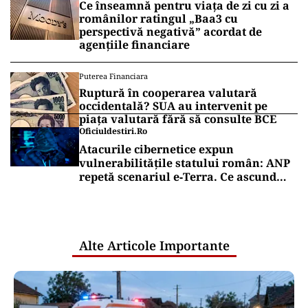
Ce înseamnă pentru viața de zi cu zi a
românilor ratingul „Baa3 cu
perspectivă negativă” acordat de
agențiile financiare
Puterea Financiara
Ruptură în cooperarea valutară
occidentală? SUA au intervenit pe
piața valutară fără să consulte BCE
Oficiuldestiri.ro
Atacurile cibernetice expun
vulnerabilitățile statului român: ANP
repetă scenariul e‑Terra. Ce ascund
comunicările oficiale și cine răspunde
pentru mentenanța IT a instituțiilor
publice
Alte Articole Importante