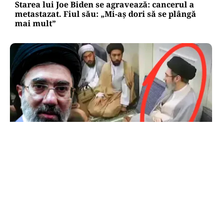
Starea lui Joe Biden se agravează: cancerul a
metastazat. Fiul său: „Mi-aș dori să se plângă
mai mult”
INTERNAȚIONAL
Primele imagini cu Mojtaba Khamenei. Liderul
Iranului nu a mai fost văzut de aproape 5 luni