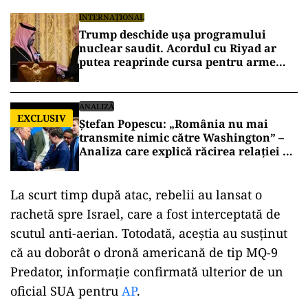
INTERNAȚIONAL
Trump deschide ușa programului
nuclear saudit. Acordul cu Riyad ar
putea reaprinde cursa pentru arme
atomice în Orientul Mijlociu
ANALIZĂ
EXCLUSIV
Ștefan Popescu: „România nu mai
transmite nimic către Washington” –
Analiza care explică răcirea relației cu
SUA
La scurt timp după atac, rebelii au lansat o
rachetă spre Israel, care a fost interceptată de
scutul anti-aerian. Totodată, aceștia au susținut
că au doborât o dronă americană de tip MQ-9
Predator, informație confirmată ulterior de un
oficial SUA pentru
AP
.