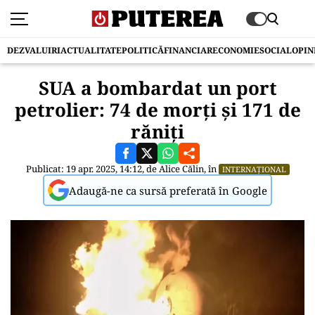
DEZVALUIRI
ACTUALITATE
POLITICĂ
FINANCIAR
ECONOMIE
SOCIAL
OPIN
SUA a bombardat un port
petrolier: 74 de morți și 171 de
răniți
Publicat: 19 apr. 2025, 14:12, de
Alice Călin
, în
INTERNAȚIONAL
Adaugă-ne ca sursă preferată în Google