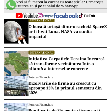
Vrei să fii mereu la curent cu toate știrile? Urmărește
Puterea.ro și pe canalul de WhatsApp
INTERNAȚIONAL
O bucată uriașă dintr-o rachetă SpaceX
ar fi lovit Luna. NASA va studia
impactul
INTERNAȚIONAL
Inițiativa Carpatică: Ucraina încearcă
să transforme vecinătatea într-o
alianță a intereselor concrete
Puterea Financiara
Dizolvările de firme au crescut cu
aproape 13% în primul semestru din
2026
Puterea Financiara
Bonificația de 3% pentru firme va fi