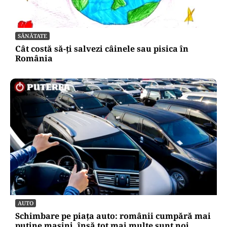
SĂNĂTATE
Cât costă să-ți salvezi câinele sau pisica în
România
AUTO
Schimbare pe piața auto: românii cumpără mai
puține mașini, însă tot mai multe sunt noi