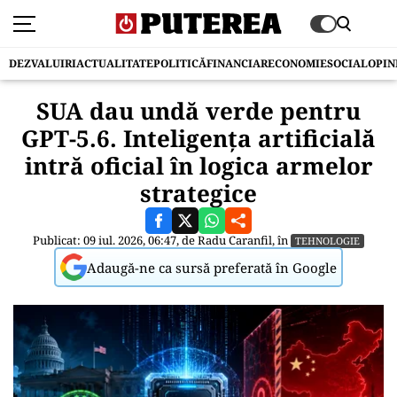
DEZVALUIRI
ACTUALITATE
POLITICĂ
FINANCIAR
ECONOMIE
SOCIAL
OPIN
SUA dau undă verde pentru
GPT-5.6. Inteligența artificială
intră oficial în logica armelor
strategice
Publicat: 09 iul. 2026, 06:47, de
Radu Caranfil
, în
TEHNOLOGIE
Adaugă-ne ca sursă preferată în Google