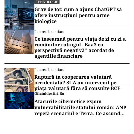
TEHNOLOGIE
Grav de tot: cum a ajuns ChatGPT să
ofere instrucțiuni pentru arme
biologice
Puterea Financiara
Ce înseamnă pentru viața de zi cu zi a
românilor ratingul „Baa3 cu
perspectivă negativă” acordat de
agențiile financiare
Puterea Financiara
Ruptură în cooperarea valutară
occidentală? SUA au intervenit pe
piața valutară fără să consulte BCE
Oficiuldestiri.ro
Atacurile cibernetice expun
vulnerabilitățile statului român: ANP
repetă scenariul e‑Terra. Ce ascund
comunicările oficiale și cine răspunde
pentru mentenanța IT a instituțiilor
publice