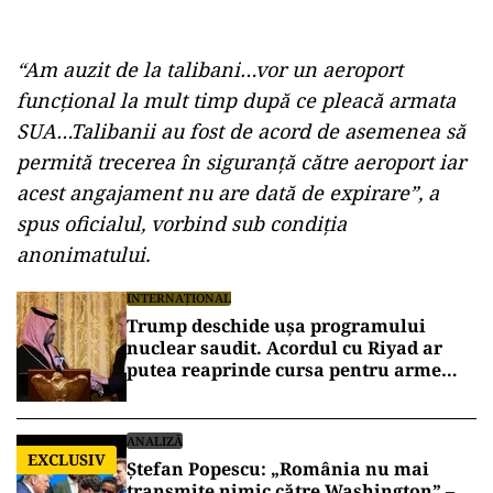
“Am auzit de la talibani…vor un aeroport
funcțional la mult timp după ce pleacă armata
SUA…Talibanii au fost de acord de asemenea să
permită trecerea în siguranță către aeroport iar
acest angajament nu are dată de expirare”, a
spus oficialul, vorbind sub condiția
anonimatului.
INTERNAȚIONAL
Trump deschide ușa programului
nuclear saudit. Acordul cu Riyad ar
putea reaprinde cursa pentru arme
atomice în Orientul Mijlociu
ANALIZĂ
EXCLUSIV
Ștefan Popescu: „România nu mai
transmite nimic către Washington” –