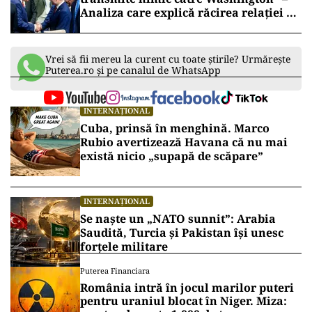
Analiza care explică răcirea relației cu
SUA
Vrei să fii mereu la curent cu toate știrile? Urmărește
Puterea.ro și pe canalul de WhatsApp
INTERNAȚIONAL
Cuba, prinsă în menghină. Marco
Rubio avertizează Havana că nu mai
există nicio „supapă de scăpare”
INTERNAȚIONAL
Se naște un „NATO sunnit”: Arabia
Saudită, Turcia și Pakistan își unesc
forțele militare
Puterea Financiara
România intră în jocul marilor puteri
pentru uraniul blocat în Niger. Miza: