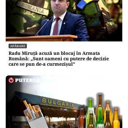
APĂRARE
Radu Miruță acuză un blocaj în Armata
Română: „Sunt oameni cu putere de decizie
care se pun de-a curmezișul”