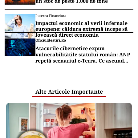
un stoc de peste 1.000 de tone
Puterea Financiara
Impactul economic al verii infernale
europene: căldura extremă începe să
lovească direct economia
Oficiuldestiri.ro
Atacurile cibernetice expun
vulnerabilitățile statului român: ANP
repetă scenariul e‑Terra. Ce ascund
comunicările oficiale și cine răspunde
pentru mentenanța IT a instituțiilor
publice
Alte Articole Importante