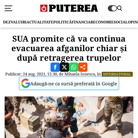
DEZVALUIRI
ACTUALITATE
POLITICĂ
FINANCIAR
ECONOMIE
SOCIAL
OPIN
SUA promite că va continua
evacuarea afganilor chiar și
după retragerea trupelor
Publicat: 24 aug. 2021, 15:30, de
Mihaela Ionescu
, în
INTERNAȚIONAL
Adaugă-ne ca sursă preferată în Google