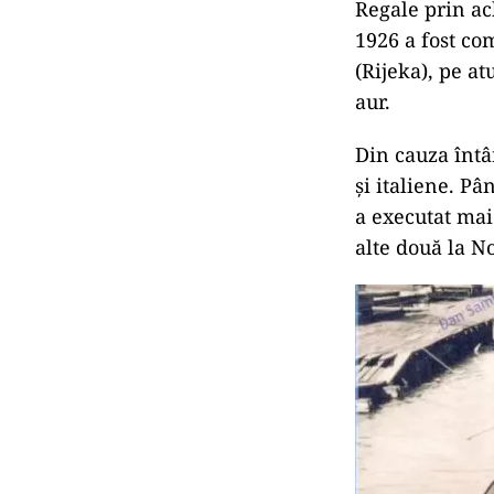
Regale prin ac
1926 a fost co
(Rijeka), pe at
aur.
Din cauza întâr
și italiene. Pâ
a executat mai
alte două la N