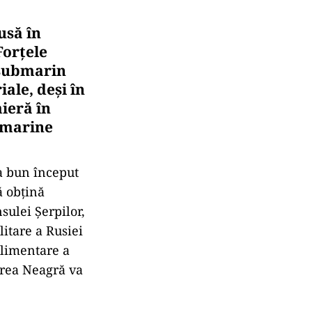
usă în
Forțele
 submarin
ale, deși în
ieră în
bmarine
a bun început
ă obțină
sulei Șerpilor,
itare a Rusiei
plimentare a
area Neagră va