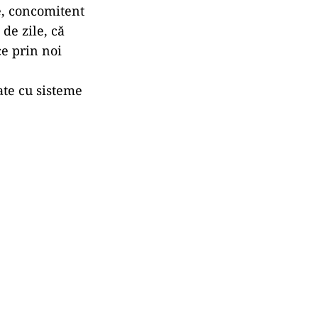
ie, concomitent
de zile, că
ce prin noi
ate cu sisteme