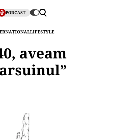
PODCAST
TERNAȚIONAL
LIFESTYLE
‘40, aveam
Marsuinul”