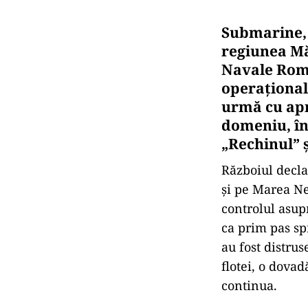
Submarine, 
regiunea Mă
Navale Româ
operațional 
urmă cu apr
domeniu, în
„Rechinul” 
Războiul decla
și pe Marea Ne
controlul asup
ca prim pas sp
au fost distru
flotei, o dova
continua.