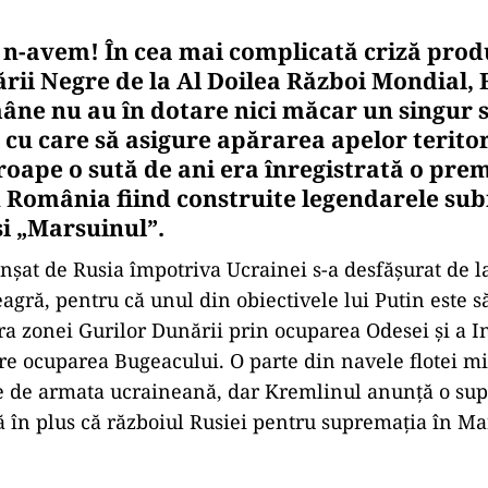
n-avem! În cea mai complicată criză prod
rii Negre de la Al Doilea Război Mondial, 
ne nu au în dotare nici măcar un singur
cu care să asigure apărarea apelor teritori
oape o sută de ani era înregistrată o prem
 România fiind construite legendarele su
și „Marsuinul”.
nșat de Rusia împotriva Ucrainei s-a desfășurat de l
agră, pentru că unul din obiectivele lui Putin este s
ra zonei Gurilor Dunării prin ocuparea Odesei și a In
re ocuparea Bugeacului. O parte din navele flotei mil
se de armata ucraineană, dar Kremlinul anunță o su
dă în plus că războiul Rusiei pentru supremația în M