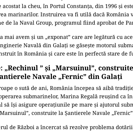
e acostat la cheu, în Portul Constanța, din 1996 și este
rea marinarilor. Instruirea va fi utilă dacă România
e de la Naval Group, programul fiind aprobat de Pa
 mai avem și un „exponat” care are legătură cu aces
Inginerie Navală din Galați se găsește motorul subm
nstruit în România și care este în perfectă stare de 
 „Rechinul ” și „Marsuinul”, construite
Șantierele Navale „Fernic” din Galați
oape o sută de ani, România începea să aibă tradiție
 operarea submarinelor, Marina Regală reușind ca în
 să își asigure operațiunile pe mare și ajutorul sub
„Marsuinul”, construite la Șantierele Navale „Fernic”
terul de Război a încercat să rezolve problema dotări