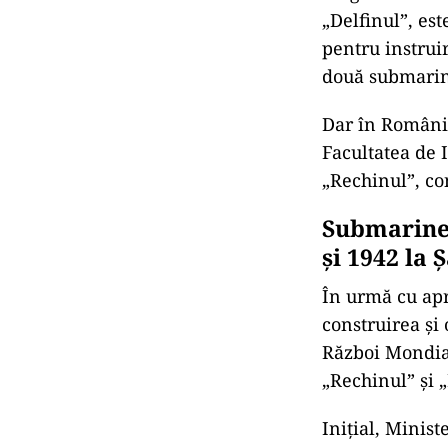
„Delfinul”, est
pentru instrui
două submarin
Dar în România
Facultatea de 
„Rechinul”, co
Submarine:
și 1942 la 
În urmă cu apr
construirea și
Război Mondial
„Rechinul” și 
Inițial, Minis