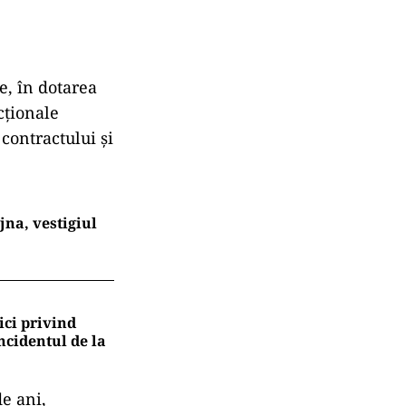
e, în dotarea
cționale
contractului și
na, vestigiul
ici privind
ncidentul de la
e ani,