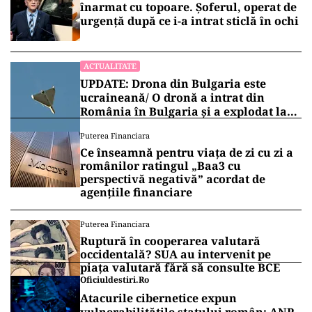
înarmat cu topoare. Șoferul, operat de
urgență după ce i-a intrat sticlă în ochi
ACTUALITATE
UPDATE: Drona din Bulgaria este
ucraineană/ O dronă a intrat din
România în Bulgaria şi a explodat la
100 de metri de graniţă
Puterea Financiara
Ce înseamnă pentru viața de zi cu zi a
românilor ratingul „Baa3 cu
perspectivă negativă” acordat de
agențiile financiare
Puterea Financiara
Ruptură în cooperarea valutară
occidentală? SUA au intervenit pe
piața valutară fără să consulte BCE
Oficiuldestiri.ro
Atacurile cibernetice expun