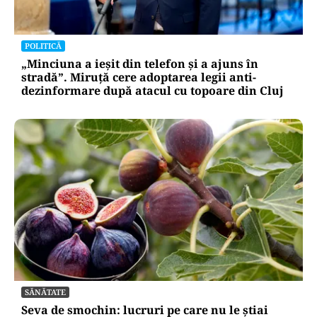
POLITICĂ
„Minciuna a ieșit din telefon și a ajuns în
stradă”. Miruță cere adoptarea legii anti-
dezinformare după atacul cu topoare din Cluj
SĂNĂTATE
Seva de smochin: lucruri pe care nu le știai