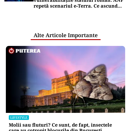
vulnerabilitățile statului român: ANP
repetă scenariul e‑Terra. Ce ascund
comunicările oficiale și cine răspunde
pentru mentenanța IT a instituțiilor
publice
Alte Articole Importante
LIFESTYLE
Molii sau fluturi? Ce sunt, de fapt, insectele
care au cotropit blocurile din București