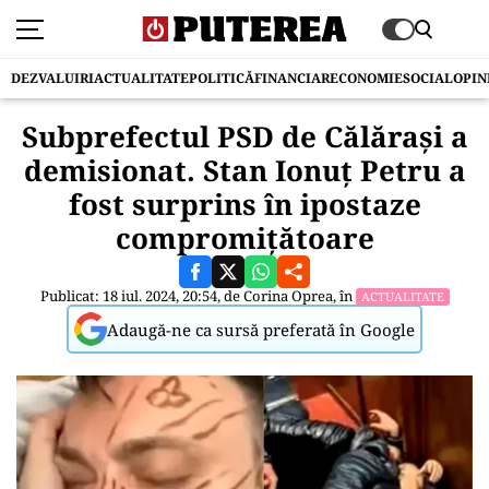
DEZVALUIRI
ACTUALITATE
POLITICĂ
FINANCIAR
ECONOMIE
SOCIAL
OPIN
Subprefectul PSD de Călăraşi a
demisionat. Stan Ionuţ Petru a
fost surprins în ipostaze
compromițătoare
Publicat: 18 iul. 2024, 20:54, de
Corina Oprea
, în
ACTUALITATE
Adaugă-ne ca sursă preferată în Google