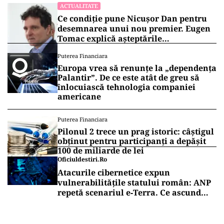
ACTUALITATE
Ce condiție pune Nicușor Dan pentru
desemnarea unui nou premier. Eugen
Tomac explică așteptările
președintelui
Puterea Financiara
Europa vrea să renunțe la „dependența
Palantir”. De ce este atât de greu să
înlocuiască tehnologia companiei
americane
Puterea Financiara
Pilonul 2 trece un prag istoric: câștigul
obținut pentru participanți a depășit
100 de miliarde de lei
Oficiuldestiri.ro
Atacurile cibernetice expun
vulnerabilitățile statului român: ANP
repetă scenariul e‑Terra. Ce ascund
comunicările oficiale și cine răspunde
pentru mentenanța IT a instituțiilor
publice