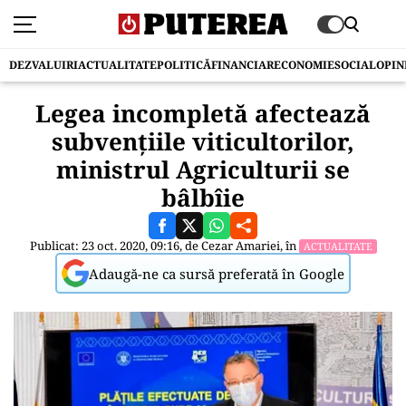
DEZVALUIRI
ACTUALITATE
POLITICĂ
FINANCIAR
ECONOMIE
SOCIAL
OPIN
Legea incompletă afectează
subvențiile viticultorilor,
ministrul Agriculturii se
bâlbîie
Publicat: 23 oct. 2020, 09:16, de
Cezar Amariei
, în
ACTUALITATE
Adaugă-ne ca sursă preferată în Google