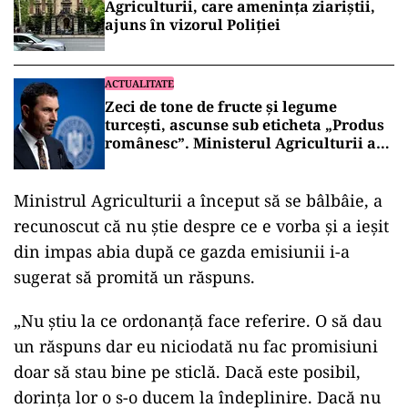
Agriculturii, care amenința ziariștii,
ajuns în vizorul Poliției
ACTUALITATE
Zeci de tone de fructe și legume
turcești, ascunse sub eticheta „Produs
românesc”. Ministerul Agriculturii a
trimis Corpul de control
Ministrul Agriculturii a început să se bâlbâie, a
recunoscut că nu știe despre ce e vorba și a ieșit
din impas abia după ce gazda emisiunii i-a
sugerat să promită un răspuns.
„Nu știu la ce ordonanță face referire. O să dau
un răspuns dar eu niciodată nu fac promisiuni
doar să stau bine pe sticlă. Dacă este posibil,
dorința lor o s-o ducem la îndeplinire. Dacă nu