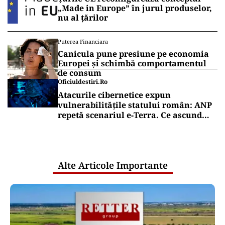
„Made in Europe” în jurul produselor,
nu al țărilor
Puterea Financiara
Canicula pune presiune pe economia
Europei și schimbă comportamentul
de consum
Oficiuldestiri.ro
Atacurile cibernetice expun
vulnerabilitățile statului român: ANP
repetă scenariul e‑Terra. Ce ascund
comunicările oficiale și cine răspunde
pentru mentenanța IT a instituțiilor
publice
Alte Articole Importante