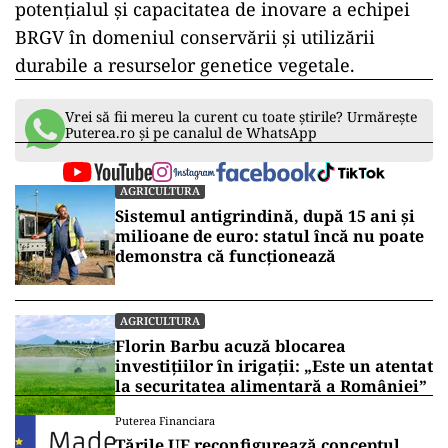
potențialul și capacitatea de inovare a echipei
BRGV în domeniul conservării și utilizării
durabile a resurselor genetice vegetale.
Vrei să fii mereu la curent cu toate știrile? Urmărește
Puterea.ro și pe canalul de WhatsApp
AGRICULTURA
Sistemul antigrindină, după 15 ani și
milioane de euro: statul încă nu poate
demonstra că funcționează
AGRICULTURA
Florin Barbu acuză blocarea
investițiilor în irigații: „Este un atentat
la securitatea alimentară a României”
Puterea Financiara
Țările UE reconfigurează conceptul