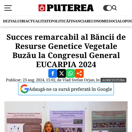
DEZVALUIRI
ACTUALITATE
POLITICĂ
FINANCIAR
ECONOMIE
SOCIAL
OPIN
Succes remarcabil al Băncii de
Resurse Genetice Vegetale
Buzău la Congresul General
EUCARPIA 2024
Publicat: 23 aug. 2024, 15:02, de
Vlad Stefan Orjan
, în
AGRICULTURA
Adaugă-ne ca sursă preferată în Google