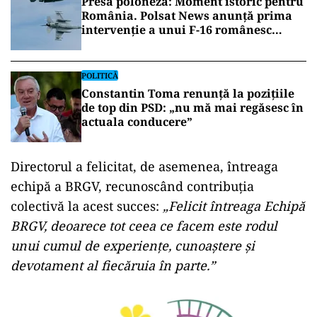
Presa poloneză: Moment istoric pentru
România. Polsat News anunță prima
intervenție a unui F-16 românesc
împotriva unei drone în spațiul aerian
NATO
POLITICĂ
Constantin Toma renunță la pozițiile
de top din PSD: „nu mă mai regăsesc în
actuala conducere”
Directorul a felicitat, de asemenea, întreaga
echipă a BRGV, recunoscând contribuția
colectivă la acest succes:
„Felicit întreaga Echipă
BRGV, deoarece tot ceea ce facem este rodul
unui cumul de experiențe, cunoaștere și
devotament al fiecăruia în parte.”