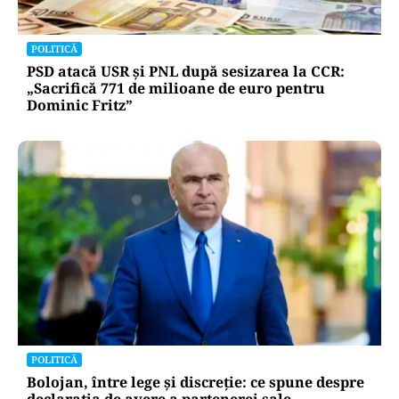
POLITICĂ
PSD atacă USR și PNL după sesizarea la CCR:
„Sacrifică 771 de milioane de euro pentru
Dominic Fritz”
POLITICĂ
Bolojan, între lege și discreție: ce spune despre
declarația de avere a partenerei sale