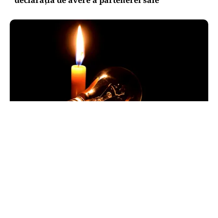
POLITICĂ
Pericol de blackout? Guvernul activează
măsurile de criză și pregătește limitarea
consumului de energie
TOS
Politica Cookies
Protecția Datelor Personale
Despre Noi
Publicitate
Echipa