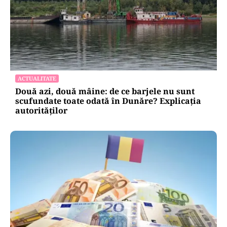
ACTUALITATE
Două azi, două mâine: de ce barjele nu sunt
scufundate toate odată în Dunăre? Explicația
autorităților