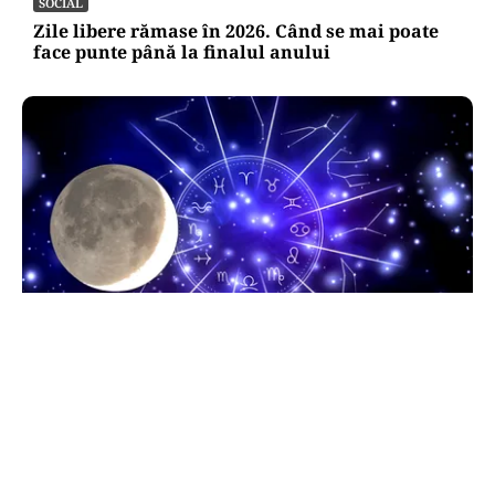
SOCIAL
Zile libere rămase în 2026. Când se mai poate
face punte până la finalul anului
HOROSCOP
Horoscop 9 august 2026. Capricornii primesc o
veste neașteptată, Scorpionii deschid un capitol
sentimental