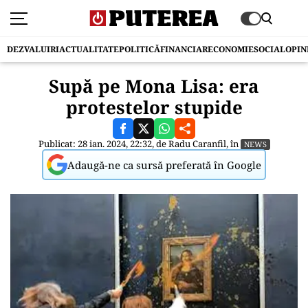
DEZVALUIRI
ACTUALITATE
POLITICĂ
FINANCIAR
ECONOMIE
SOCIAL
OPIN
Supă pe Mona Lisa: era
protestelor stupide
Publicat: 28 ian. 2024, 22:32, de
Radu Caranfil
, în
NEWS
Adaugă-ne ca sursă preferată în Google