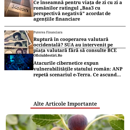
Ce înseamnă pentru viața de zi cu zi a
românilor ratingul „Baa3 cu
perspectivă negativă” acordat de
agențiile financiare
Puterea Financiara
Ruptură în cooperarea valutară
occidentală? SUA au intervenit pe
piața valutară fără să consulte BCE
Oficiuldestiri.ro
Atacurile cibernetice expun
vulnerabilitățile statului român: ANP
repetă scenariul e‑Terra. Ce ascund
comunicările oficiale și cine răspunde
pentru mentenanța IT a instituțiilor
publice
Alte Articole Importante