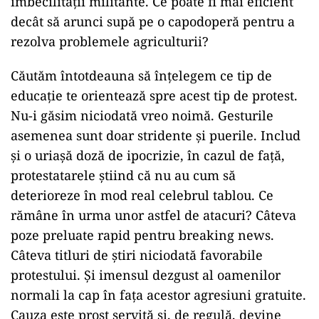
imbecilității militante. Ce poate fi mai eficient
decât să arunci supă pe o capodoperă pentru a
rezolva problemele agriculturii?
Căutăm întotdeauna să înțelegem ce tip de
educație te orientează spre acest tip de protest.
Nu-i găsim niciodată vreo noimă. Gesturile
asemenea sunt doar stridente și puerile. Includ
și o uriașă doză de ipocrizie, în cazul de față,
protestatarele știind că nu au cum să
deterioreze în mod real celebrul tablou. Ce
rămâne în urma unor astfel de atacuri? Câteva
poze preluate rapid pentru breaking news.
Câteva titluri de știri niciodată favorabile
protestului. Și imensul dezgust al oamenilor
normali la cap în fața acestor agresiuni gratuite.
Cauza este prost servită și, de regulă, devine