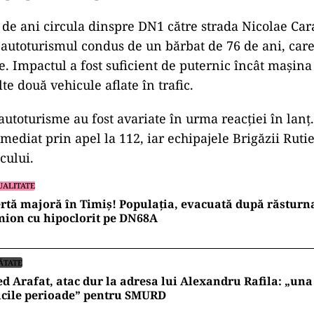
 de ani circula dinspre DN1 către strada Nicolae Car
e autoturismul condus de un bărbat de 76 de ani, care
e. Impactul a fost suficient de puternic încât mașina 
lte două vehicule aflate în trafic.
 autoturisme au fost avariate în urma reacției în lanț
mediat prin apel la 112, iar echipajele Brigăzii Ruti
ocului.
UALITATE
rtă majoră în Timiș! Populația, evacuată după răsturn
ion cu hipoclorit pe DN68A
ĂTATE
d Arafat, atac dur la adresa lui Alexandru Rafila: „una
icile perioade” pentru SMURD