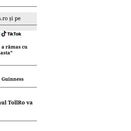
.ro și pe
ă a rămas cu
 asta”
în Guinness
mul TollRo va