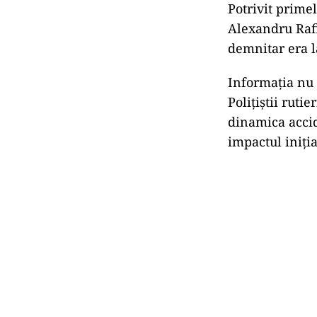
Potrivit primel
Alexandru Rafil
demnitar era l
Informația nu a
Polițiștii ruti
dinamica accid
impactul iniția