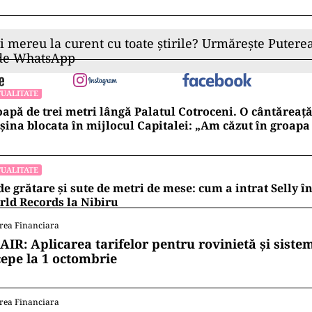
ii mereu la curent cu toate știrile? Urmărește Puterea
 de WhatsApp
UALITATE
apă de trei metri lângă Palatul Cotroceni. O cântăreaț
ina blocata în mijlocul Capitalei: „Am căzut în groapa
UALITATE
de grătare și sute de metri de mese: cum a intrat Selly 
ld Records la Nibiru
rea Financiara
AIR: Aplicarea tarifelor pentru rovinietă și siste
cepe la 1 octombrie
rea Financiara