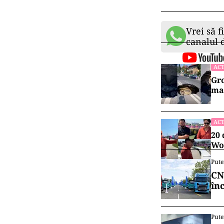
Vrei să f
canalul
ACT
Gro
maș
ACT
20 
Wor
Pute
CN
în
Pute