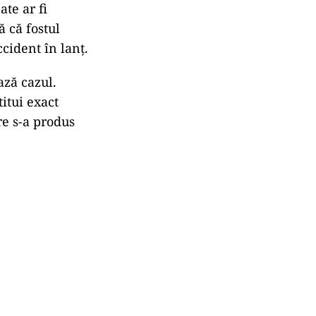
ate ar fi
ă că fostul
cident în lanț.
ază cazul.
titui exact
re s-a produs