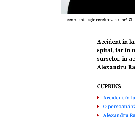
cenru patologie cerebrovasculară Cluj
Accident în la
spital, iar în
surselor, în ac
Alexandru Raf
CUPRINS
Accident în l
O persoană ră
Alexandru Raf