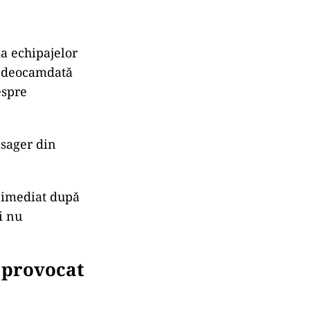
ia echipajelor
să deocamdată
espre
asager din
t imediat după
i nu
a provocat