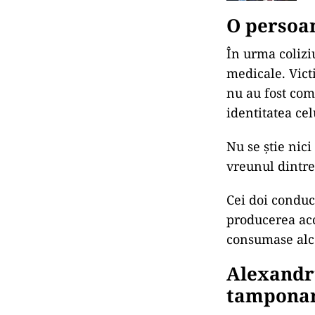
O persoan
În urma coliziu
medicale. Victi
nu au fost comu
identitatea cel
Nu se știe nici
vreunul dintre
Cei doi conducă
producerea acc
consumase alco
Alexandru
tampona