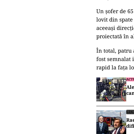
Un șofer de 65
lovit din spat
aceeași direcți
proiectată în a
În total, patru
fost semnalat i
rapid la fața l
ACT
Ale
cam
SĂN
Rae
dif