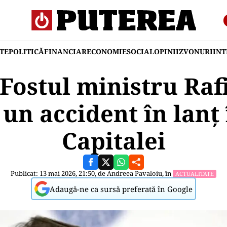
TE
POLITICĂ
FINANCIAR
ECONOMIE
SOCIAL
OPINII
ZVONURI
IN
Fostul ministru Rafi
un accident în lanț
Capitalei
Publicat: 13 mai 2026, 21:50, de
Andreea Pavaloiu
, în
ACTUALITATE
Adaugă-ne ca sursă preferată în Google