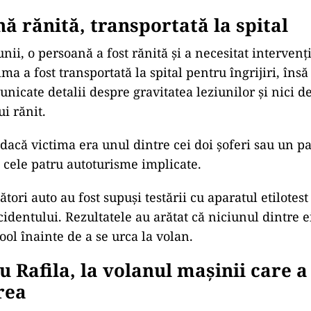
ă rănită, transportată la spital
nii, o persoană a fost rănită și a necesitat intervenț
ma a fost transportată la spital pentru îngrijiri, în
nicate detalii despre gravitatea leziunilor și nici d
ui rănit.
 dacă victima era unul dintre cei doi șoferi sau un p
 cele patru autoturisme implicate.
tori auto au fost supuși testării cu aparatul etilotes
identului. Rezultatele au arătat că niciunul dintre e
ol înainte de a se urca la volan.
 Rafila, la volanul mașinii care 
rea