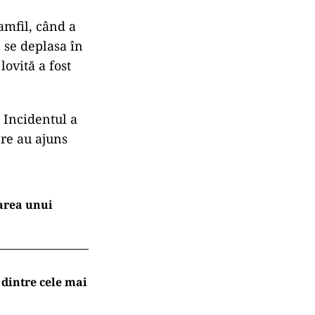
amfil, când a
 se deplasa în
lovită a fost
. Incidentul a
ere au ajuns
area unui
 dintre cele mai