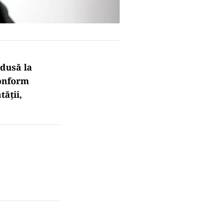
 dusă la
Conform
tății,